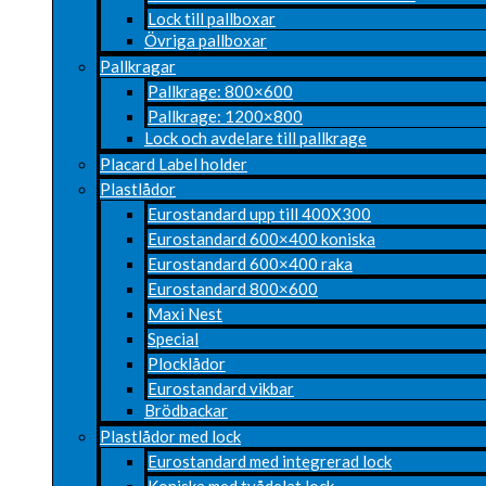
Lock till pallboxar
Övriga pallboxar
Pallkragar
Pallkrage: 800×600
Pallkrage: 1200×800
Lock och avdelare till pallkrage
Placard Label holder
Plastlådor
Eurostandard upp till 400X300
Eurostandard 600×400 koniska
Eurostandard 600×400 raka
Eurostandard 800×600
Maxi Nest
Special
Plocklådor
Eurostandard vikbar
Brödbackar
Plastlådor med lock
Eurostandard med integrerad lock
Koniska med tvådelat lock