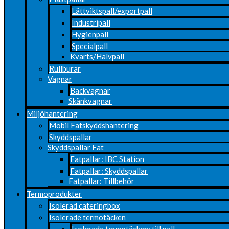
Lättviktspall/exportpall
Industripall
Hygienpall
Specialpall
Kvarts/Halvpall
Rullburar
Vagnar
Backvagnar
Skänkvagnar
Miljöhantering
Mobil Fatskyddshantering
Skyddspallar
Skyddspallar Fat
Fatpallar: IBC Station
Fatpallar: Skyddspallar
Fatpallar: Tillbehör
Termoprodukter
Isolerad cateringbox
Isolerade termotäcken
Isolerade termotäcken: till pall