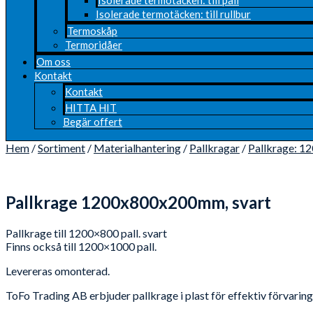
Isolerade termotäcken: till rullbur
Termoskåp
Termoridåer
Om oss
Kontakt
Kontakt
HITTA HIT
Begär offert
Hem
/
Sortiment
/
Materialhantering
/
Pallkragar
/
Pallkrage: 1
Pallkrage 1200x800x200mm, svart
Pallkrage till 1200×800 pall. svart
Finns också till 1200×1000 pall.
Levereras omonterad.
ToFo Trading AB erbjuder pallkrage i plast för effektiv förvaring l