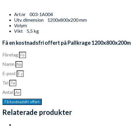
Art.nr
003-1A004
Utv. dimension
1200x800x200 mm
Volym
Vikt
5,5 kg
Få en kostnadsfri offert på Pallkrage 1200x800x200m
Företag
Namn
E-post
Tel
Antal
Få kostnadsfri offert
Relaterade produkter