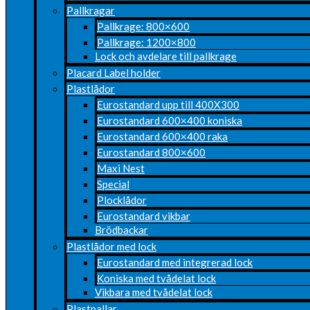
Pallkragar
Pallkrage: 800×600
Pallkrage: 1200×800
Lock och avdelare till pallkrage
Placard Label holder
Plastlådor
Eurostandard upp till 400X300
Eurostandard 600×400 koniska
Eurostandard 600×400 raka
Eurostandard 800×600
Maxi Nest
Special
Plocklådor
Eurostandard vikbar
Brödbackar
Plastlådor med lock
Eurostandard med integrerad lock
Koniska med tvådelat lock
Vikbara med tvådelat lock
Plastpallar