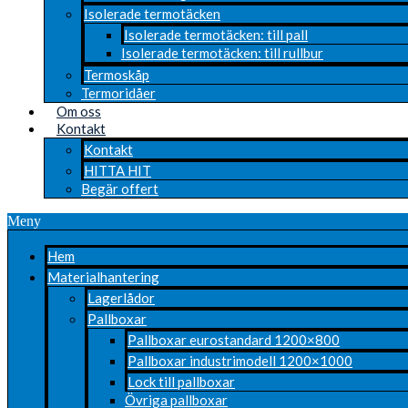
Isolerade termotäcken
Isolerade termotäcken: till pall
Isolerade termotäcken: till rullbur
Termoskåp
Termoridåer
Om oss
Kontakt
Kontakt
HITTA HIT
Begär offert
Meny
Hem
Materialhantering
Lagerlådor
Pallboxar
Pallboxar eurostandard 1200×800
Pallboxar industrimodell 1200×1000
Lock till pallboxar
Övriga pallboxar