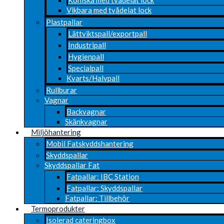
Vikbara med tvådelat lock
Plastpallar
Lättviktspall/exportpall
Industripall
Hygienpall
Specialpall
Kvarts/Halvpall
Rullburar
Vagnar
Backvagnar
Skänkvagnar
Miljöhantering
Mobil Fatskyddshantering
Skyddspallar
Skyddspallar Fat
Fatpallar: IBC Station
Fatpallar: Skyddspallar
Fatpallar: Tillbehör
Termoprodukter
Isolerad cateringbox