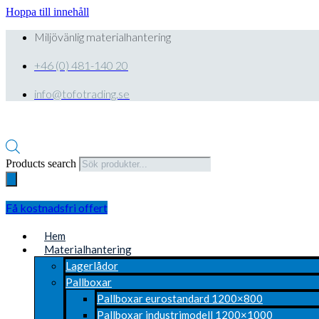
Hoppa till innehåll
Miljövänlig materialhantering
+46 (0) 481-140 20
info@tofotrading.se
Products search
Få kostnadsfri offert
Hem
Materialhantering
Lagerlådor
Pallboxar
Pallboxar eurostandard 1200×800
Pallboxar industrimodell 1200×1000