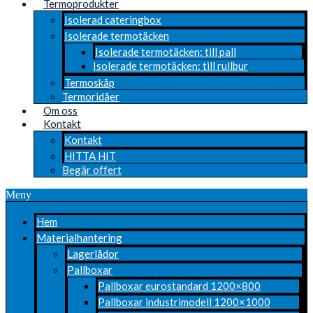
Termoprodukter
Isolerad cateringbox
Isolerade termotäcken
Isolerade termotäcken: till pall
Isolerade termotäcken: till rullbur
Termoskåp
Termoridåer
Om oss
Kontakt
Kontakt
HITTA HIT
Begär offert
Meny
Hem
Materialhantering
Lagerlådor
Pallboxar
Pallboxar eurostandard 1200×800
Pallboxar industrimodell 1200×1000