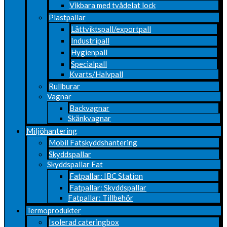
Vikbara med tvådelat lock
Plastpallar
Lättviktspall/exportpall
Industripall
Hygienpall
Specialpall
Kvarts/Halvpall
Rullburar
Vagnar
Backvagnar
Skänkvagnar
Miljöhantering
Mobil Fatskyddshantering
Skyddspallar
Skyddspallar Fat
Fatpallar: IBC Station
Fatpallar: Skyddspallar
Fatpallar: Tillbehör
Termoprodukter
Isolerad cateringbox