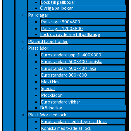
Lock till pallboxar
Övriga pallboxar
Pallkragar
Pallkrage: 800×600
Pallkrage: 1200×800
Lock och avdelare till pallkrage
Placard Label holder
Plastlådor
Eurostandard upp till 400X300
Eurostandard 600×400 koniska
Eurostandard 600×400 raka
Eurostandard 800×600
Maxi Nest
Special
Plocklådor
Eurostandard vikbar
Brödbackar
Plastlådor med lock
Eurostandard med integrerad lock
Koniska med tvådelat lock