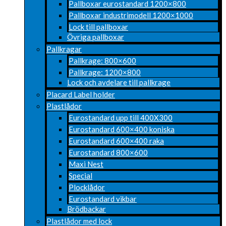
Pallboxar eurostandard 1200×800
Pallboxar industrimodell 1200×1000
Lock till pallboxar
Övriga pallboxar
Pallkragar
Pallkrage: 800×600
Pallkrage: 1200×800
Lock och avdelare till pallkrage
Placard Label holder
Plastlådor
Eurostandard upp till 400X300
Eurostandard 600×400 koniska
Eurostandard 600×400 raka
Eurostandard 800×600
Maxi Nest
Special
Plocklådor
Eurostandard vikbar
Brödbackar
Plastlådor med lock