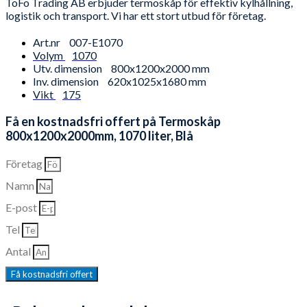
ToFo Trading AB erbjuder termoskåp för effektiv kylhållning,
logistik och transport. Vi har ett stort utbud för företag.
Art.nr
007-E1070
Volym
1070
Utv. dimension
800x1200x2000 mm
Inv. dimension
620x1025x1680 mm
Vikt
175
Få en kostnadsfri offert på Termoskåp
800x1200x2000mm, 1070 liter, Blå
Företag
Namn
E-post
Tel
Antal
Få kostnadsfri offert