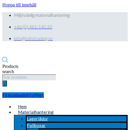
Hoppa till innehåll
Miljövänlig materialhantering
+46 (0) 481-140 20
info@tofotrading.se
Products
search
Få kostnadsfri offert
Hem
Materialhantering
Lagerlådor
Pallboxar