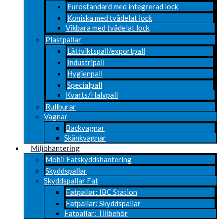
Eurostandard med integrerad lock
Koniska med tvådelat lock
Vikbara med tvådelat lock
Plastpallar
Lättviktspall/exportpall
Industripall
Hygienpall
Specialpall
Kvarts/Halvpall
Rullburar
Vagnar
Backvagnar
Skänkvagnar
Miljöhantering
Mobil Fatskyddshantering
Skyddspallar
Skyddspallar Fat
Fatpallar: IBC Station
Fatpallar: Skyddspallar
Fatpallar: Tillbehör