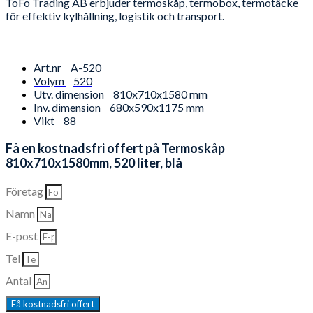
ToFo Trading AB erbjuder termoskåp, termobox, termotäcke
för effektiv kylhållning, logistik och transport.
Art.nr
A-520
Volym
520
Utv. dimension
810x710x1580 mm
Inv. dimension
680x590x1175 mm
Vikt
88
Få en kostnadsfri offert på Termoskåp
810x710x1580mm, 520 liter, blå
Företag
Namn
E-post
Tel
Antal
Få kostnadsfri offert