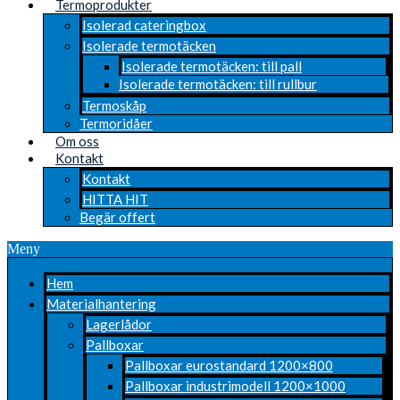
Termoprodukter
Isolerad cateringbox
Isolerade termotäcken
Isolerade termotäcken: till pall
Isolerade termotäcken: till rullbur
Termoskåp
Termoridåer
Om oss
Kontakt
Kontakt
HITTA HIT
Begär offert
Meny
Hem
Materialhantering
Lagerlådor
Pallboxar
Pallboxar eurostandard 1200×800
Pallboxar industrimodell 1200×1000