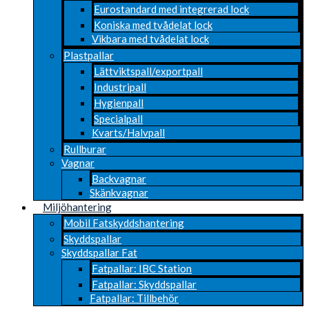
Eurostandard med integrerad lock
Koniska med tvådelat lock
Vikbara med tvådelat lock
Plastpallar
Lättviktspall/exportpall
Industripall
Hygienpall
Specialpall
Kvarts/Halvpall
Rullburar
Vagnar
Backvagnar
Skänkvagnar
Miljöhantering
Mobil Fatskyddshantering
Skyddspallar
Skyddspallar Fat
Fatpallar: IBC Station
Fatpallar: Skyddspallar
Fatpallar: Tillbehör