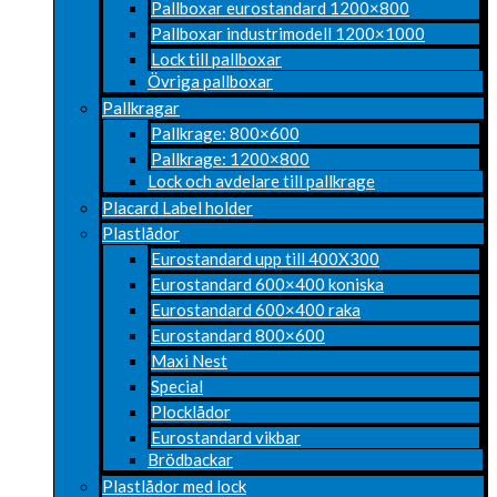
Pallboxar eurostandard 1200×800
Pallboxar industrimodell 1200×1000
Lock till pallboxar
Övriga pallboxar
Pallkragar
Pallkrage: 800×600
Pallkrage: 1200×800
Lock och avdelare till pallkrage
Placard Label holder
Plastlådor
Eurostandard upp till 400X300
Eurostandard 600×400 koniska
Eurostandard 600×400 raka
Eurostandard 800×600
Maxi Nest
Special
Plocklådor
Eurostandard vikbar
Brödbackar
Plastlådor med lock