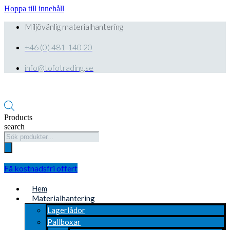
Hoppa till innehåll
Miljövänlig materialhantering
+46 (0) 481-140 20
info@tofotrading.se
Products
search
Få kostnadsfri offert
Hem
Materialhantering
Lagerlådor
Pallboxar