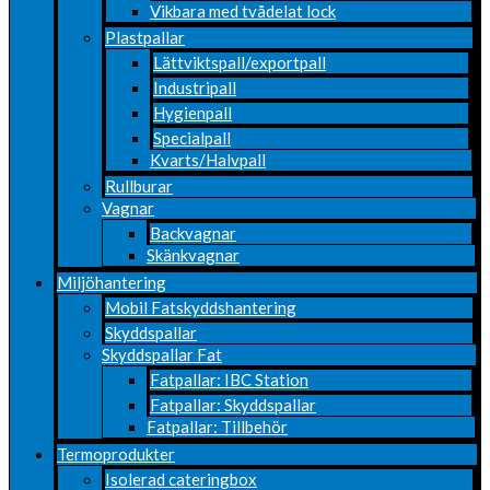
Vikbara med tvådelat lock
Plastpallar
Lättviktspall/exportpall
Industripall
Hygienpall
Specialpall
Kvarts/Halvpall
Rullburar
Vagnar
Backvagnar
Skänkvagnar
Miljöhantering
Mobil Fatskyddshantering
Skyddspallar
Skyddspallar Fat
Fatpallar: IBC Station
Fatpallar: Skyddspallar
Fatpallar: Tillbehör
Termoprodukter
Isolerad cateringbox