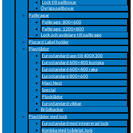
Lock till pallboxar
Övriga pallboxar
Pallkragar
Pallkrage: 800×600
Pallkrage: 1200×800
Lock och avdelare till pallkrage
Placard Label holder
Plastlådor
Eurostandard upp till 400X300
Eurostandard 600×400 koniska
Eurostandard 600×400 raka
Eurostandard 800×600
Maxi Nest
Special
Plocklådor
Eurostandard vikbar
Brödbackar
Plastlådor med lock
Eurostandard med integrerad lock
Koniska med tvådelat lock