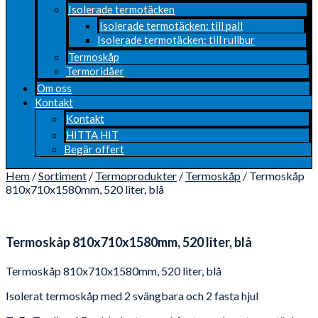
Isolerade termotäcken
Isolerade termotäcken: till pall
Isolerade termotäcken: till rullbur
Termoskåp
Termoridåer
Om oss
Kontakt
Kontakt
HITTA HIT
Begär offert
Hem
/
Sortiment
/
Termoprodukter
/
Termoskåp
/ Termoskåp
810x710x1580mm, 520 liter, blå
Termoskåp 810x710x1580mm, 520 liter, blå
Termoskåp 810x710x1580mm, 520 liter, blå
Isolerat termoskåp med 2 svängbara och 2 fasta hjul