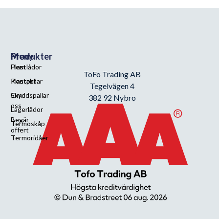
Meny
Produkter
Hem
Plastlådor
ToFo Trading AB
Kontakt
Plastpallar
Tegelvägen 4
Om
Skyddspallar
382 92 Nybro
oss
Lagerlådor
Begär
Termoskåp
offert
Termoridåer