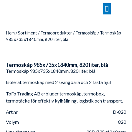
Hem
/
Sortiment
/
Termoprodukter
/
Termoskåp
/ Termoskåp
985x735x1840mm, 820 liter, blå
Termoskåp 985x735x1840mm, 820 liter, blå
Termoskåp 985x735x1840mm, 820 liter, blå
Isolerat termoskåp med 2 svängbara och 2 fasta hjul
ToFo Trading AB erbjuder termoskåp, termobox,
termotäcke för effektiv kylhållning, logistik och transport.
Art.nr
D-820
Volym
820
Utv. dimension
985x735x1840 mm