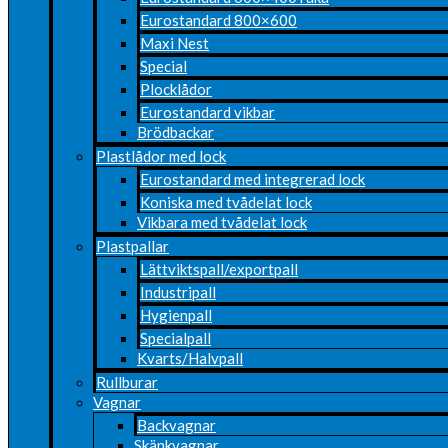
Eurostandard 800×600
Maxi Nest
Special
Plocklådor
Eurostandard vikbar
Brödbackar
Plastlådor med lock
Eurostandard med integrerad lock
Koniska med tvådelat lock
Vikbara med tvådelat lock
Plastpallar
Lättviktspall/exportpall
Industripall
Hygienpall
Specialpall
Kvarts/Halvpall
Rullburar
Vagnar
Backvagnar
Skänkvagnar