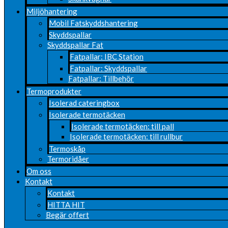
Miljöhantering
Mobil Fatskyddshantering
Skyddspallar
Skyddspallar Fat
Fatpallar: IBC Station
Fatpallar: Skyddspallar
Fatpallar: Tillbehör
Termoprodukter
Isolerad cateringbox
Isolerade termotäcken
Isolerade termotäcken: till pall
Isolerade termotäcken: till rullbur
Termoskåp
Termoridåer
Om oss
Kontakt
Kontakt
HITTA HIT
Begär offert