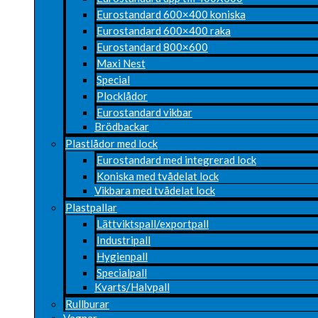
Eurostandard 600×400 koniska
Eurostandard 600×400 raka
Eurostandard 800×600
Maxi Nest
Special
Plocklådor
Eurostandard vikbar
Brödbackar
Plastlådor med lock
Eurostandard med integrerad lock
Koniska med tvådelat lock
Vikbara med tvådelat lock
Plastpallar
Lättviktspall/exportpall
Industripall
Hygienpall
Specialpall
Kvarts/Halvpall
Rullburar