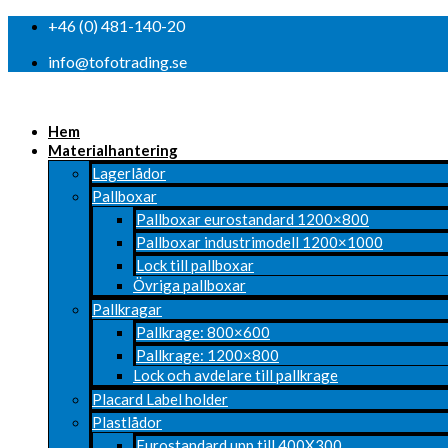
+46 (0) 481-140-20
info@tofotrading.se
Hem
Materialhantering
Lagerlådor
Pallboxar
Pallboxar eurostandard 1200×800
Pallboxar industrimodell 1200×1000
Lock till pallboxar
Övriga pallboxar
Pallkragar
Pallkrage: 800×600
Pallkrage: 1200×800
Lock och avdelare till pallkrage
Placard Label holder
Plastlådor
Eurostandard upp till 400X300