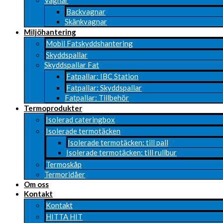
Vagnar
Backvagnar
Skänkvagnar
Miljöhantering
Mobil Fatskyddshantering
Skyddspallar
Skyddspallar Fat
Fatpallar: IBC Station
Fatpallar: Skyddspallar
Fatpallar: Tillbehör
Termoprodukter
Isolerad cateringbox
Isolerade termotäcken
Isolerade termotäcken: till pall
Isolerade termotäcken: till rullbur
Termoskåp
Termoridåer
Om oss
Kontakt
Kontakt
HITTA HIT