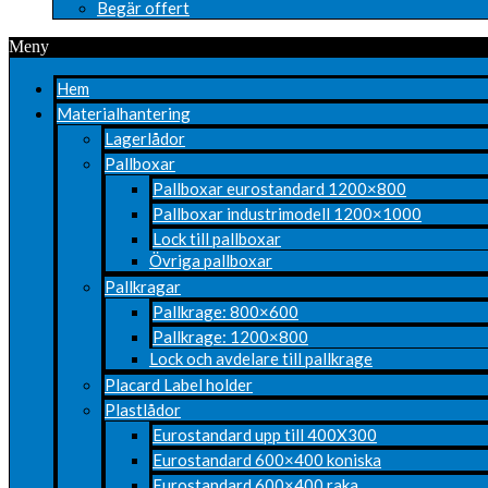
Begär offert
Meny
Hem
Materialhantering
Lagerlådor
Pallboxar
Pallboxar eurostandard 1200×800
Pallboxar industrimodell 1200×1000
Lock till pallboxar
Övriga pallboxar
Pallkragar
Pallkrage: 800×600
Pallkrage: 1200×800
Lock och avdelare till pallkrage
Placard Label holder
Plastlådor
Eurostandard upp till 400X300
Eurostandard 600×400 koniska
Eurostandard 600×400 raka