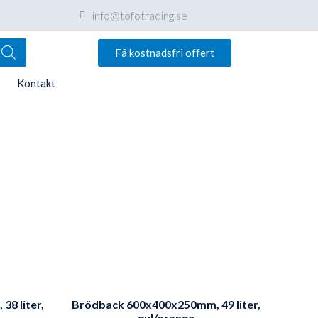
info@tofotrading.se
Få kostnadsfri offert
Kontakt
8 liter,
Brödback 600x400x250mm, 49 liter,
gul/orange