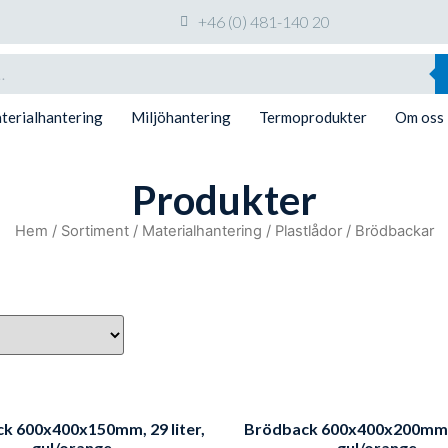
+46 (0) 481-140 20
terialhantering
Miljöhantering
Termoprodukter
Om oss
Produkter
Hem
/
Sortiment
/
Materialhantering
/
Plastlådor
/ Brödbackar
k 600x400x150mm, 29 liter,
Brödback 600x400x200mm, 3
gul/orange
gul/orange