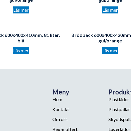
Läs mer
Läs mer
k 600x400x410mm, 81 liter,
Brödback 600x400x420mm, 8
blå
gul/orange
Läs mer
Läs mer
Meny
Produk
Hem
Plastlådor
Kontakt
Plastpallar
Om oss
Skyddspall
Begär offert
Lagerlådor