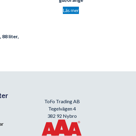
Läs mer
8 liter,
ter
ToFo Trading AB
Tegelvägen 4
382 92 Nybro
ar