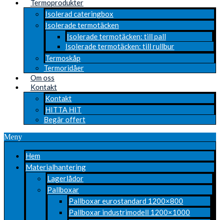
Termoprodukter
Isolerad cateringbox
Isolerade termotäcken
Isolerade termotäcken: till pall
Isolerade termotäcken: till rullbur
Termoskåp
Termoridåer
Om oss
Kontakt
Kontakt
HITTA HIT
Begär offert
Meny
Hem
Materialhantering
Lagerlådor
Pallboxar
Pallboxar eurostandard 1200×800
Pallboxar industrimodell 1200×1000