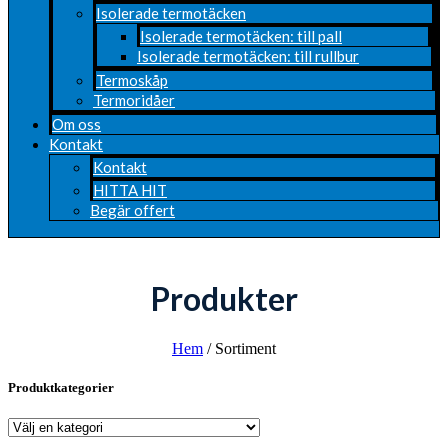
Isolerade termotäcken
Isolerade termotäcken: till pall
Isolerade termotäcken: till rullbur
Termoskåp
Termoridåer
Om oss
Kontakt
Kontakt
HITTA HIT
Begär offert
Produkter
Hem
/ Sortiment
Produktkategorier