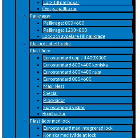
Lock till pallboxar
Övriga pallboxar
Pallkragar
Pallkrage: 800×600
Pallkrage: 1200×800
Lock och avdelare till pallkrage
Placard Label holder
Plastlådor
Eurostandard upp till 400X300
Eurostandard 600×400 koniska
Eurostandard 600×400 raka
Eurostandard 800×600
Maxi Nest
Special
Plocklådor
Eurostandard vikbar
Brödbackar
Plastlådor med lock
Eurostandard med integrerad lock
Koniska med tvådelat lock