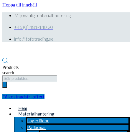
Hoppa till innehåll
Miljövänlig materialhantering
+46 (0) 481-140 20
info@tofotrading.se
Products
search
Få kostnadsfri offert
Hem
Materialhantering
Lagerlådor
Pallboxar