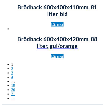
Brödback 600x400x410mm, 81
liter, blå
Läs mer
Brödback 600x400x420mm, 88
liter, gul/orange
Läs mer
1
2
3
4
…
19
20
21
→