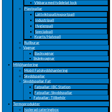
Vikbara med tvådelat lock
Plastpallar
Lättviktspall/exportpall
Industripall
Hygienpall
Specialpall
Kvarts/Halvpall
Rullburar
Vagnar
Backvagnar
Skänkvagnar
Miljöhantering
Mobil Fatskyddshantering
Skyddspallar
Skyddspallar Fat
Fatpallar: IBC Station
Fatpallar: Skyddspallar
Fatpallar: Tillbehör
Termoprodukter
Isolerad cateringbox