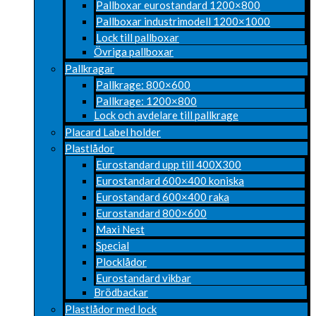
Pallboxar eurostandard 1200×800
Pallboxar industrimodell 1200×1000
Lock till pallboxar
Övriga pallboxar
Pallkragar
Pallkrage: 800×600
Pallkrage: 1200×800
Lock och avdelare till pallkrage
Placard Label holder
Plastlådor
Eurostandard upp till 400X300
Eurostandard 600×400 koniska
Eurostandard 600×400 raka
Eurostandard 800×600
Maxi Nest
Special
Plocklådor
Eurostandard vikbar
Brödbackar
Plastlådor med lock