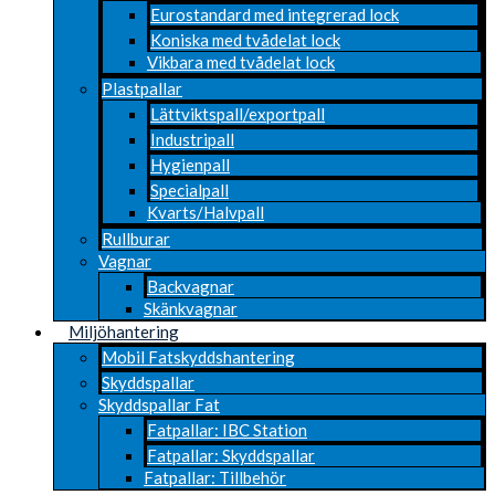
Eurostandard med integrerad lock
Koniska med tvådelat lock
Vikbara med tvådelat lock
Plastpallar
Lättviktspall/exportpall
Industripall
Hygienpall
Specialpall
Kvarts/Halvpall
Rullburar
Vagnar
Backvagnar
Skänkvagnar
Miljöhantering
Mobil Fatskyddshantering
Skyddspallar
Skyddspallar Fat
Fatpallar: IBC Station
Fatpallar: Skyddspallar
Fatpallar: Tillbehör