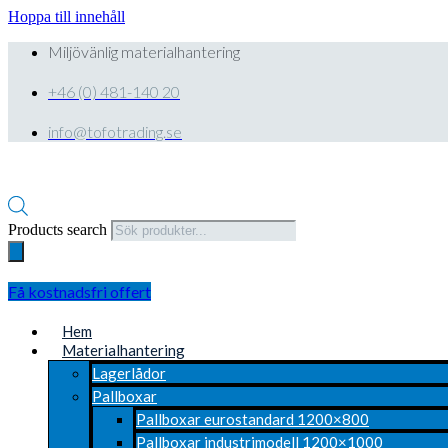
Hoppa till innehåll
Miljövänlig materialhantering
+46 (0) 481-140 20
info@tofotrading.se
Products search
Få kostnadsfri offert
Hem
Materialhantering
Lagerlådor
Pallboxar
Pallboxar eurostandard 1200×800
Pallboxar industrimodell 1200×1000