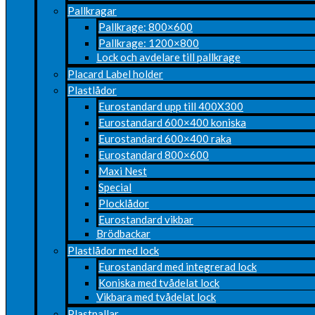
Pallkragar
Pallkrage: 800×600
Pallkrage: 1200×800
Lock och avdelare till pallkrage
Placard Label holder
Plastlådor
Eurostandard upp till 400X300
Eurostandard 600×400 koniska
Eurostandard 600×400 raka
Eurostandard 800×600
Maxi Nest
Special
Plocklådor
Eurostandard vikbar
Brödbackar
Plastlådor med lock
Eurostandard med integrerad lock
Koniska med tvådelat lock
Vikbara med tvådelat lock
Plastpallar