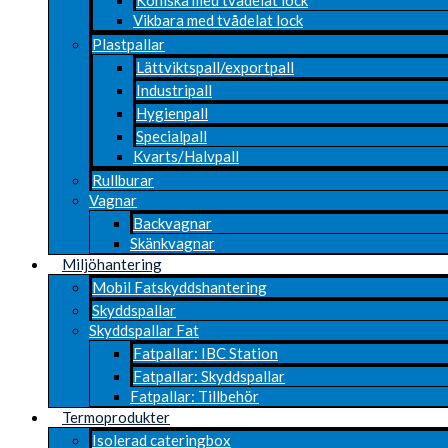
Vikbara med tvådelat lock
Plastpallar
Lättviktspall/exportpall
Industripall
Hygienpall
Specialpall
Kvarts/Halvpall
Rullburar
Vagnar
Backvagnar
Skänkvagnar
Miljöhantering
Mobil Fatskyddshantering
Skyddspallar
Skyddspallar Fat
Fatpallar: IBC Station
Fatpallar: Skyddspallar
Fatpallar: Tillbehör
Termoprodukter
Isolerad cateringbox