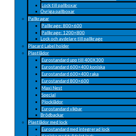
Lock till pallboxar
Övriga pallboxar
Pallkragar
Pallkrage: 800×600
Pallkrage: 1200×800
Lock och avdelare till pallkrage
Placard Label holder
Plastlådor
Eurostandard upp till 400X300
Eurostandard 600×400 koniska
Eurostandard 600×400 raka
Eurostandard 800×600
Maxi Nest
Special
Plocklådor
Eurostandard vikbar
Brödbackar
Plastlådor med lock
Eurostandard med integrerad lock
Koniska med tvådelat lock