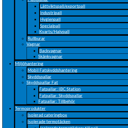
Lättviktspall/exportpall
Industripall
Hygienpall
Specialpall
Kvarts/Halvpall
Rullburar
Vagnar
Backvagnar
Skänkvagnar
Miljöhantering
Mobil Fatskyddshantering
Skyddspallar
Skyddspallar Fat
Fatpallar: IBC Station
Fatpallar: Skyddspallar
Fatpallar: Tillbehör
Termoprodukter
Isolerad cateringbox
Isolerade termotäcken
Isolerade termotäcken: till pall