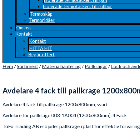
Isolerade termotäcken: till rullbur
Termoskåp
Termoridåer
Om oss
Kontakt
Kontakt
HITTA HIT
Begär offert
Hem
/
Sortiment
/
Materialhantering
/
Pallkragar
/
Lock och avde
Avdelare 4 fack till pallkrage 1200x800
Avdelare 4 fack till pallkrage 1200x800mm, svart
Avdelare för pallkrage 003-1A004 (1200x800mm). 4 Fack
ToFo Trading AB erbjuder pallkrage i plast för effektiv förvaring l