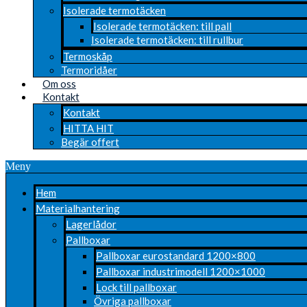
Isolerade termotäcken
Isolerade termotäcken: till pall
Isolerade termotäcken: till rullbur
Termoskåp
Termoridåer
Om oss
Kontakt
Kontakt
HITTA HIT
Begär offert
Meny
Hem
Materialhantering
Lagerlådor
Pallboxar
Pallboxar eurostandard 1200×800
Pallboxar industrimodell 1200×1000
Lock till pallboxar
Övriga pallboxar