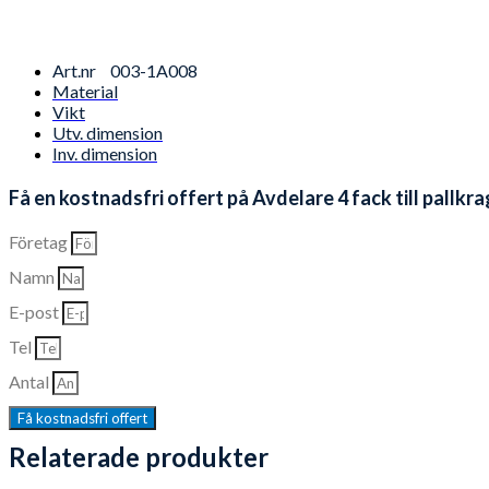
Art.nr
003-1A008
Material
Vikt
Utv. dimension
Inv. dimension
Få en kostnadsfri offert på Avdelare 4 fack till pallk
Företag
Namn
E-post
Tel
Antal
Få kostnadsfri offert
Relaterade produkter