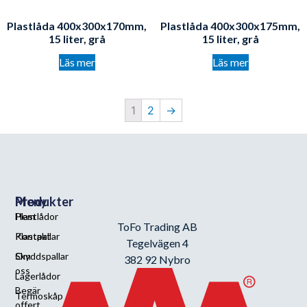
Plastlåda 400x300x170mm,
Plastlåda 400x300x175mm,
15 liter, grå
15 liter, grå
Läs mer
Läs mer
1
2
→
Meny
Produkter
Hem
Plastlådor
ToFo Trading AB
Kontakt
Plastpallar
Tegelvägen 4
Om
Skyddspallar
382 92 Nybro
oss
Lagerlådor
Begär
Termoskåp
offert