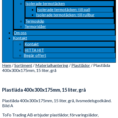
Isolerade termotäcken
Isolerade termotäcken: till pall
Isolerade termotäcken: till rullbur
Termoskåp
Termoridåer
Om oss
Kontakt
Kontakt
HITTA HIT
Begär offert
Hem
/
Sortiment
/
Materialhantering
/
Plastlådor
/ Plastlåda
400x300x175mm, 15 liter, grå
Plastlåda 400x300x175mm, 15 liter, grå
Plastlåda 400x300x175mm, 15 liter, grå, livsmedelsgodkänd.
Bild A
ToFo Trading AB erbjuder plastlådor, förvaringslådor,