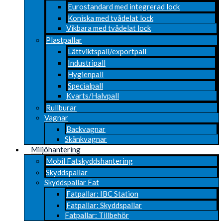
Eurostandard med integrerad lock
Koniska med tvådelat lock
Vikbara med tvådelat lock
Plastpallar
Lättviktspall/exportpall
Industripall
Hygienpall
Specialpall
Kvarts/Halvpall
Rullburar
Vagnar
Backvagnar
Skänkvagnar
Miljöhantering
Mobil Fatskyddshantering
Skyddspallar
Skyddspallar Fat
Fatpallar: IBC Station
Fatpallar: Skyddspallar
Fatpallar: Tillbehör