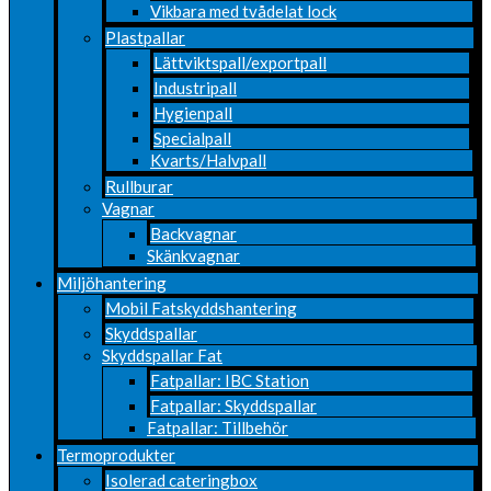
Vikbara med tvådelat lock
Plastpallar
Lättviktspall/exportpall
Industripall
Hygienpall
Specialpall
Kvarts/Halvpall
Rullburar
Vagnar
Backvagnar
Skänkvagnar
Miljöhantering
Mobil Fatskyddshantering
Skyddspallar
Skyddspallar Fat
Fatpallar: IBC Station
Fatpallar: Skyddspallar
Fatpallar: Tillbehör
Termoprodukter
Isolerad cateringbox