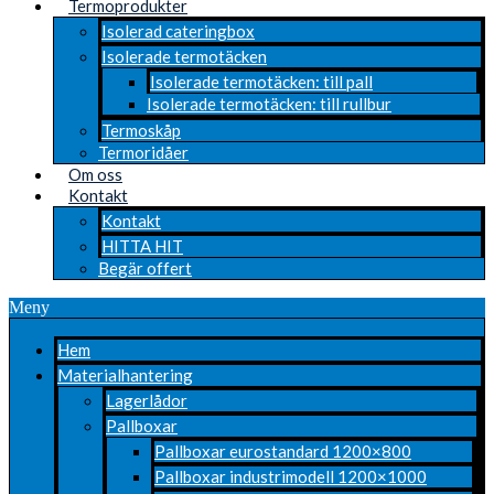
Termoprodukter
Isolerad cateringbox
Isolerade termotäcken
Isolerade termotäcken: till pall
Isolerade termotäcken: till rullbur
Termoskåp
Termoridåer
Om oss
Kontakt
Kontakt
HITTA HIT
Begär offert
Meny
Hem
Materialhantering
Lagerlådor
Pallboxar
Pallboxar eurostandard 1200×800
Pallboxar industrimodell 1200×1000