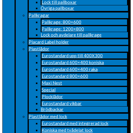
Lock till pallboxar
Övriga pallboxar
Pallkragar
Pallkrage: 800×600
Pallkrage: 1200×800
Lock och avdelare till pallkrage
Placard Label holder
Plastlådor
Eurostandard upp till 400X300
Eurostandard 600×400 koniska
Eurostandard 600×400 raka
Eurostandard 800×600
Maxi Nest
Special
Plocklådor
Eurostandard vikbar
Brödbackar
Plastlådor med lock
Eurostandard med integrerad lock
Koniska med tvådelat lock