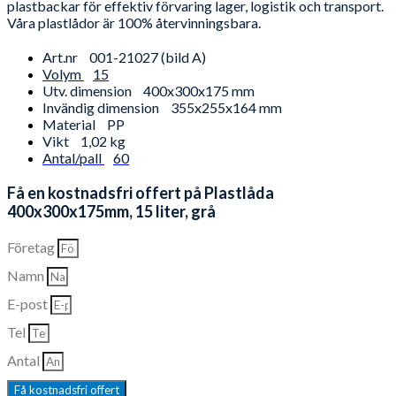
plastbackar för effektiv förvaring lager, logistik och transport.
Våra plastlådor är 100% återvinningsbara.
Art.nr
001-21027 (bild A)
Volym
15
Utv. dimension
400x300x175 mm
Invändig dimension
355x255x164 mm
Material
PP
Vikt
1,02 kg
Antal/pall
60
Få en kostnadsfri offert på Plastlåda
400x300x175mm, 15 liter, grå
Företag
Namn
E-post
Tel
Antal
Få kostnadsfri offert