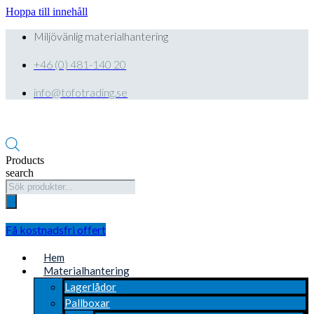
Hoppa till innehåll
Miljövänlig materialhantering
+46 (0) 481-140 20
info@tofotrading.se
Products
search
Få kostnadsfri offert
Hem
Materialhantering
Lagerlådor
Pallboxar