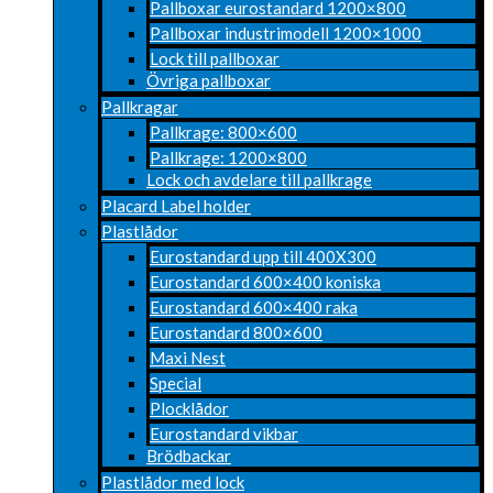
Pallboxar eurostandard 1200×800
Pallboxar industrimodell 1200×1000
Lock till pallboxar
Övriga pallboxar
Pallkragar
Pallkrage: 800×600
Pallkrage: 1200×800
Lock och avdelare till pallkrage
Placard Label holder
Plastlådor
Eurostandard upp till 400X300
Eurostandard 600×400 koniska
Eurostandard 600×400 raka
Eurostandard 800×600
Maxi Nest
Special
Plocklådor
Eurostandard vikbar
Brödbackar
Plastlådor med lock