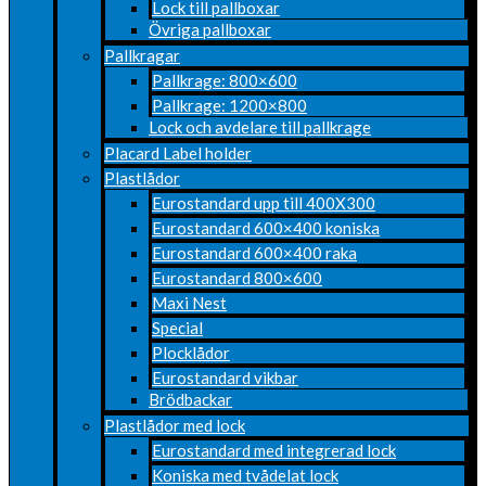
Lock till pallboxar
Övriga pallboxar
Pallkragar
Pallkrage: 800×600
Pallkrage: 1200×800
Lock och avdelare till pallkrage
Placard Label holder
Plastlådor
Eurostandard upp till 400X300
Eurostandard 600×400 koniska
Eurostandard 600×400 raka
Eurostandard 800×600
Maxi Nest
Special
Plocklådor
Eurostandard vikbar
Brödbackar
Plastlådor med lock
Eurostandard med integrerad lock
Koniska med tvådelat lock