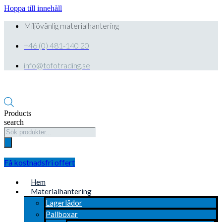
Hoppa till innehåll
Miljövänlig materialhantering
+46 (0) 481-140 20
info@tofotrading.se
Products
search
Få kostnadsfri offert
Hem
Materialhantering
Lagerlådor
Pallboxar