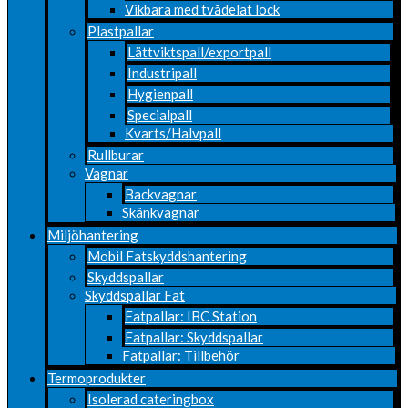
Vikbara med tvådelat lock
Plastpallar
Lättviktspall/exportpall
Industripall
Hygienpall
Specialpall
Kvarts/Halvpall
Rullburar
Vagnar
Backvagnar
Skänkvagnar
Miljöhantering
Mobil Fatskyddshantering
Skyddspallar
Skyddspallar Fat
Fatpallar: IBC Station
Fatpallar: Skyddspallar
Fatpallar: Tillbehör
Termoprodukter
Isolerad cateringbox