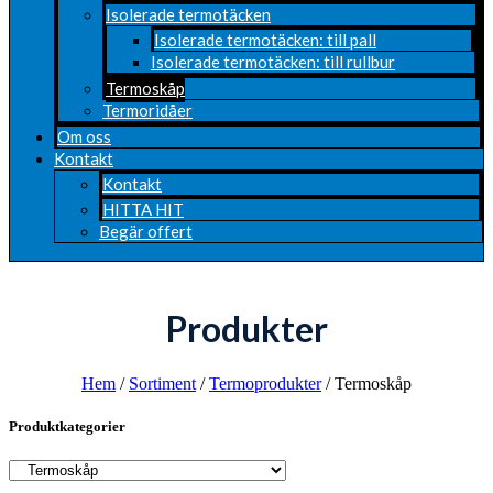
Isolerade termotäcken
Isolerade termotäcken: till pall
Isolerade termotäcken: till rullbur
Termoskåp
Termoridåer
Om oss
Kontakt
Kontakt
HITTA HIT
Begär offert
Produkter
Hem
/
Sortiment
/
Termoprodukter
/ Termoskåp
Produktkategorier