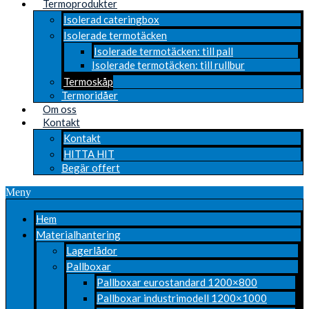
Termoprodukter
Isolerad cateringbox
Isolerade termotäcken
Isolerade termotäcken: till pall
Isolerade termotäcken: till rullbur
Termoskåp
Termoridåer
Om oss
Kontakt
Kontakt
HITTA HIT
Begär offert
Meny
Hem
Materialhantering
Lagerlådor
Pallboxar
Pallboxar eurostandard 1200×800
Pallboxar industrimodell 1200×1000