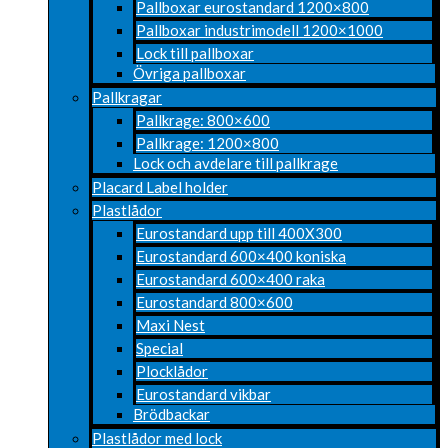
Pallboxar eurostandard 1200×800
Pallboxar industrimodell 1200×1000
Lock till pallboxar
Övriga pallboxar
Pallkragar
Pallkrage: 800×600
Pallkrage: 1200×800
Lock och avdelare till pallkrage
Placard Label holder
Plastlådor
Eurostandard upp till 400X300
Eurostandard 600×400 koniska
Eurostandard 600×400 raka
Eurostandard 800×600
Maxi Nest
Special
Plocklådor
Eurostandard vikbar
Brödbackar
Plastlådor med lock