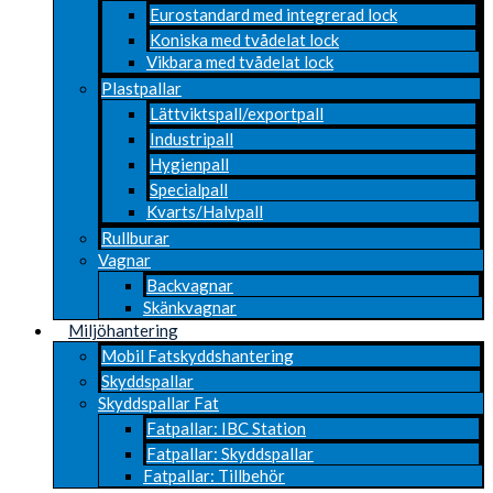
Eurostandard med integrerad lock
Koniska med tvådelat lock
Vikbara med tvådelat lock
Plastpallar
Lättviktspall/exportpall
Industripall
Hygienpall
Specialpall
Kvarts/Halvpall
Rullburar
Vagnar
Backvagnar
Skänkvagnar
Miljöhantering
Mobil Fatskyddshantering
Skyddspallar
Skyddspallar Fat
Fatpallar: IBC Station
Fatpallar: Skyddspallar
Fatpallar: Tillbehör