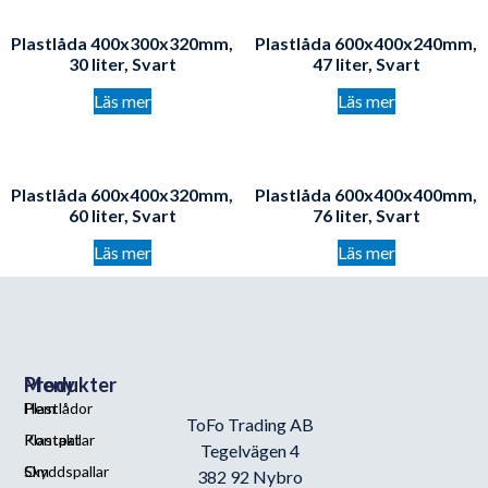
Plastlåda 400x300x320mm,
Plastlåda 600x400x240mm,
30 liter, Svart
47 liter, Svart
Läs mer
Läs mer
Plastlåda 600x400x320mm,
Plastlåda 600x400x400mm,
60 liter, Svart
76 liter, Svart
Läs mer
Läs mer
Meny
Produkter
Hem
Plastlådor
ToFo Trading AB
Kontakt
Plastpallar
Tegelvägen 4
Om
Skyddspallar
382 92 Nybro