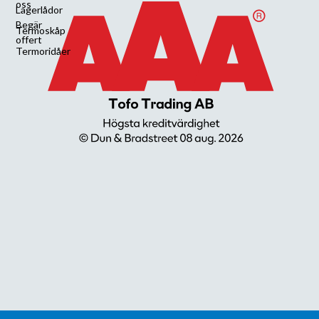
oss
Lagerlådor
Begär
Termoskåp
offert
Termoridåer