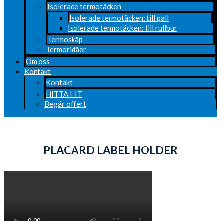
Isolerade termotäcken
Isolerade termotäcken: till pall
Isolerade termotäcken: till rullbur
Termoskåp
Termoridåer
Om oss
Kontakt
Kontakt
HITTA HIT
Begär offert
PLACARD LABEL HOLDER