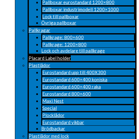
Pallboxar eurostandard 1200×800
Pallboxar industrimodell 1200×1000
Lock till pallboxar
Övriga pallboxar
Pallkragar
Pallkrage: 800×600
Pallkrage: 1200×800
Lock och avdelare till pallkrage
Placard Label holder
Plastlådor
Eurostandard upp till 400X300
Eurostandard 600×400 koniska
Eurostandard 600×400 raka
Eurostandard 800×600
Maxi Nest
Special
Plocklådor
Eurostandard vikbar
Brödbackar
Plastlådor med lock