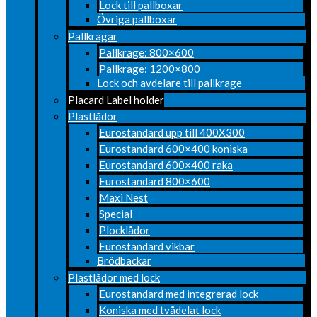
Lock till pallboxar
Övriga pallboxar
Pallkragar
Pallkrage: 800×600
Pallkrage: 1200×800
Lock och avdelare till pallkrage
Placard Label holder
Plastlådor
Eurostandard upp till 400X300
Eurostandard 600×400 koniska
Eurostandard 600×400 raka
Eurostandard 800×600
Maxi Nest
Special
Plocklådor
Eurostandard vikbar
Brödbackar
Plastlådor med lock
Eurostandard med integrerad lock
Koniska med tvådelat lock