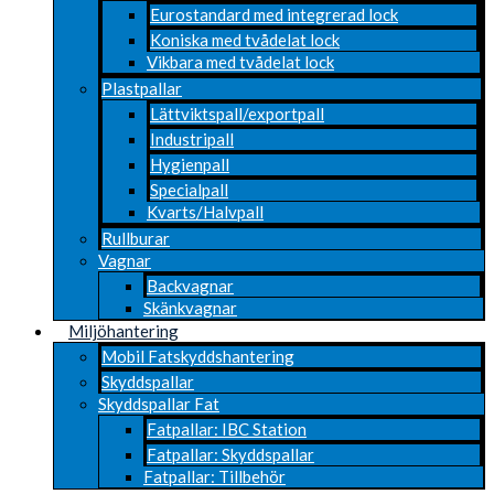
Eurostandard med integrerad lock
Koniska med tvådelat lock
Vikbara med tvådelat lock
Plastpallar
Lättviktspall/exportpall
Industripall
Hygienpall
Specialpall
Kvarts/Halvpall
Rullburar
Vagnar
Backvagnar
Skänkvagnar
Miljöhantering
Mobil Fatskyddshantering
Skyddspallar
Skyddspallar Fat
Fatpallar: IBC Station
Fatpallar: Skyddspallar
Fatpallar: Tillbehör