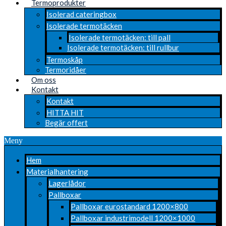
Termoprodukter
Isolerad cateringbox
Isolerade termotäcken
Isolerade termotäcken: till pall
Isolerade termotäcken: till rullbur
Termoskåp
Termoridåer
Om oss
Kontakt
Kontakt
HITTA HIT
Begär offert
Meny
Hem
Materialhantering
Lagerlådor
Pallboxar
Pallboxar eurostandard 1200×800
Pallboxar industrimodell 1200×1000