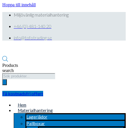
Hoppa till innehåll
Miljövänlig materialhantering
+46 (0) 481-140 20
info@tofotrading.se
Products
search
Få kostnadsfri offert
Hem
Materialhantering
Lagerlådor
Pallboxar