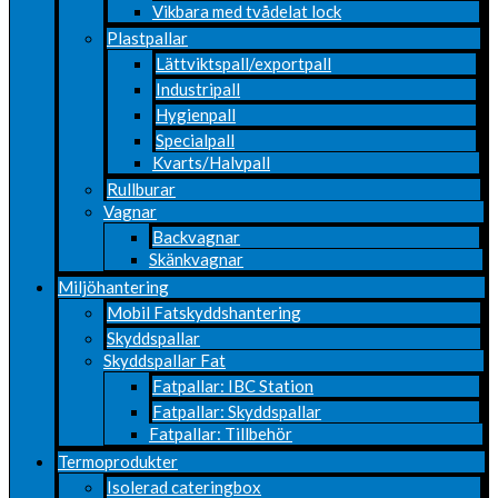
Vikbara med tvådelat lock
Plastpallar
Lättviktspall/exportpall
Industripall
Hygienpall
Specialpall
Kvarts/Halvpall
Rullburar
Vagnar
Backvagnar
Skänkvagnar
Miljöhantering
Mobil Fatskyddshantering
Skyddspallar
Skyddspallar Fat
Fatpallar: IBC Station
Fatpallar: Skyddspallar
Fatpallar: Tillbehör
Termoprodukter
Isolerad cateringbox