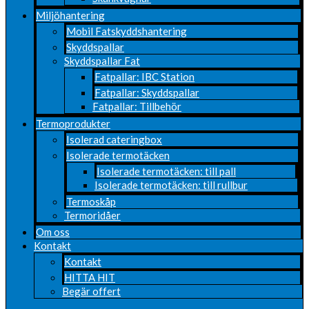
Miljöhantering
Mobil Fatskyddshantering
Skyddspallar
Skyddspallar Fat
Fatpallar: IBC Station
Fatpallar: Skyddspallar
Fatpallar: Tillbehör
Termoprodukter
Isolerad cateringbox
Isolerade termotäcken
Isolerade termotäcken: till pall
Isolerade termotäcken: till rullbur
Termoskåp
Termoridåer
Om oss
Kontakt
Kontakt
HITTA HIT
Begär offert