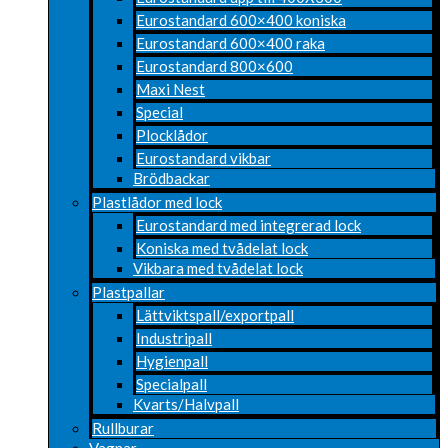
Eurostandard 600×400 koniska
Eurostandard 600×400 raka
Eurostandard 800×600
Maxi Nest
Special
Plocklådor
Eurostandard vikbar
Brödbackar
Plastlådor med lock
Eurostandard med integrerad lock
Koniska med tvådelat lock
Vikbara med tvådelat lock
Plastpallar
Lättviktspall/exportpall
Industripall
Hygienpall
Specialpall
Kvarts/Halvpall
Rullburar