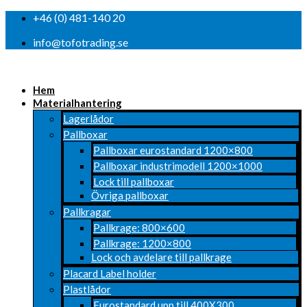
+46 (0) 481-140 20
info@tofotrading.se
Hem
Materialhantering
Lagerlådor
Pallboxar
Pallboxar eurostandard 1200×800
Pallboxar industrimodell 1200×1000
Lock till pallboxar
Övriga pallboxar
Pallkragar
Pallkrage: 800×600
Pallkrage: 1200×800
Lock och avdelare till pallkrage
Placard Label holder
Plastlådor
Eurostandard upp till 400X300