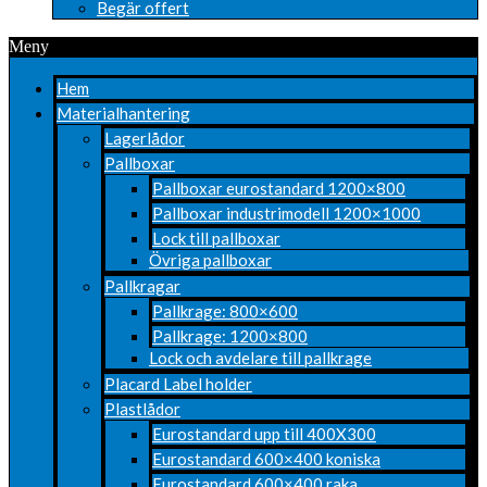
Begär offert
Meny
Hem
Materialhantering
Lagerlådor
Pallboxar
Pallboxar eurostandard 1200×800
Pallboxar industrimodell 1200×1000
Lock till pallboxar
Övriga pallboxar
Pallkragar
Pallkrage: 800×600
Pallkrage: 1200×800
Lock och avdelare till pallkrage
Placard Label holder
Plastlådor
Eurostandard upp till 400X300
Eurostandard 600×400 koniska
Eurostandard 600×400 raka