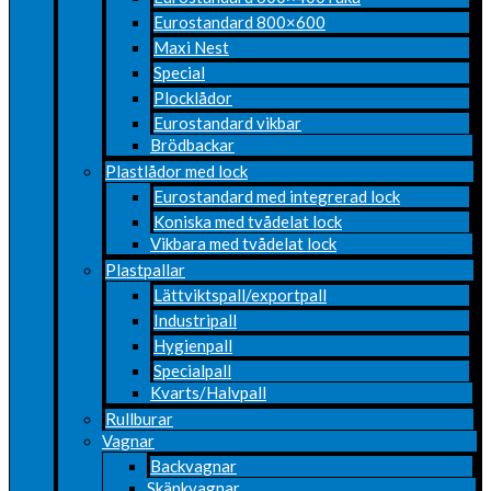
Eurostandard 800×600
Maxi Nest
Special
Plocklådor
Eurostandard vikbar
Brödbackar
Plastlådor med lock
Eurostandard med integrerad lock
Koniska med tvådelat lock
Vikbara med tvådelat lock
Plastpallar
Lättviktspall/exportpall
Industripall
Hygienpall
Specialpall
Kvarts/Halvpall
Rullburar
Vagnar
Backvagnar
Skänkvagnar