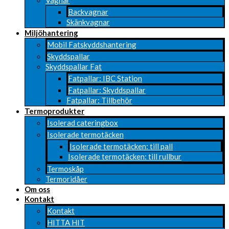
Vagnar
Backvagnar
Skänkvagnar
Miljöhantering
Mobil Fatskyddshantering
Skyddspallar
Skyddspallar Fat
Fatpallar: IBC Station
Fatpallar: Skyddspallar
Fatpallar: Tillbehör
Termoprodukter
Isolerad cateringbox
Isolerade termotäcken
Isolerade termotäcken: till pall
Isolerade termotäcken: till rullbur
Termoskåp
Termoridåer
Om oss
Kontakt
Kontakt
HITTA HIT