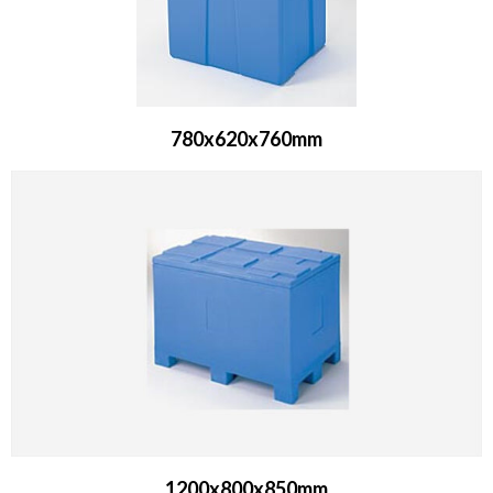
780x620x760mm
1200x800x850mm