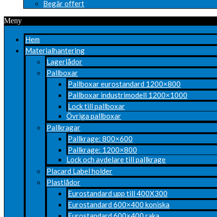
Begär offert
Meny
Hem
Materialhantering
Lagerlådor
Pallboxar
Pallboxar eurostandard 1200×800
Pallboxar industrimodell 1200×1000
Lock till pallboxar
Övriga pallboxar
Pallkragar
Pallkrage: 800×600
Pallkrage: 1200×800
Lock och avdelare till pallkrage
Placard Label holder
Plastlådor
Eurostandard upp till 400X300
Eurostandard 600×400 koniska
Eurostandard 600×400 raka