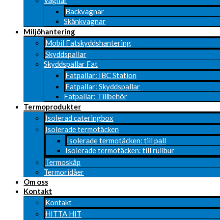
Vagnar
Backvagnar
Skänkvagnar
Miljöhantering
Mobil Fatskyddshantering
Skyddspallar
Skyddspallar Fat
Fatpallar: IBC Station
Fatpallar: Skyddspallar
Fatpallar: Tillbehör
Termoprodukter
Isolerad cateringbox
Isolerade termotäcken
Isolerade termotäcken: till pall
Isolerade termotäcken: till rullbur
Termoskåp
Termoridåer
Om oss
Kontakt
Kontakt
HITTA HIT