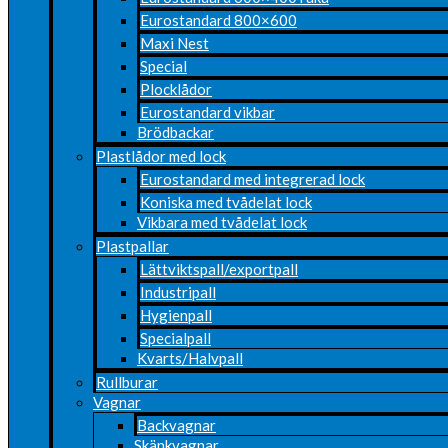
Eurostandard 800×600
Maxi Nest
Special
Plocklådor
Eurostandard vikbar
Brödbackar
Plastlådor med lock
Eurostandard med integrerad lock
Koniska med tvådelat lock
Vikbara med tvådelat lock
Plastpallar
Lättviktspall/exportpall
Industripall
Hygienpall
Specialpall
Kvarts/Halvpall
Rullburar
Vagnar
Backvagnar
Skänkvagnar