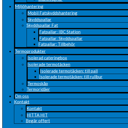
Miljöhantering
Mobil Fatskyddshantering
Skyddspallar
Skyddspallar Fat
Fatpallar: IBC Station
Fatpallar: Skyddspallar
Fatpallar: Tillbehör
Termoprodukter
Isolerad cateringbox
Isolerade termotäcken
Isolerade termotäcken: till pall
Isolerade termotäcken: till rullbur
Termoskåp
Termoridåer
Om oss
Kontakt
Kontakt
HITTA HIT
Begär offert