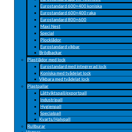
Eurostandard 600×400 koniska
Eurostandard 600×400 raka
Eurostandard 800×600
Maxi Nest
Special
Plocklådor
Eurostandard vikbar
Brödbackar
Plastlådor med lock
Eurostandard med integrerad lock
Koniska med tvådelat lock
Vikbara med tvådelat lock
Plastpallar
Lättviktspall/exportpall
Industripall
Hygienpall
Specialpall
Kvarts/Halvpall
Rullburar