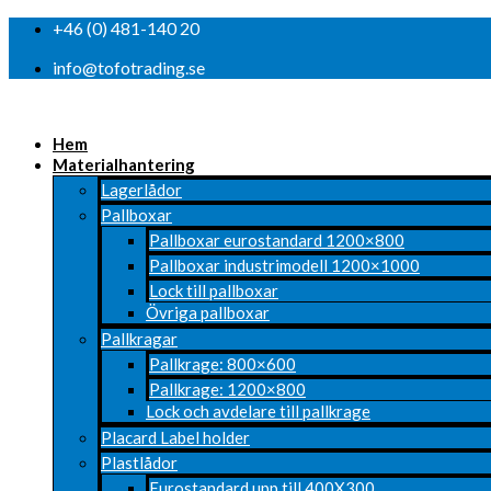
+46 (0) 481-140 20
info@tofotrading.se
Hem
Materialhantering
Lagerlådor
Pallboxar
Pallboxar eurostandard 1200×800
Pallboxar industrimodell 1200×1000
Lock till pallboxar
Övriga pallboxar
Pallkragar
Pallkrage: 800×600
Pallkrage: 1200×800
Lock och avdelare till pallkrage
Placard Label holder
Plastlådor
Eurostandard upp till 400X300