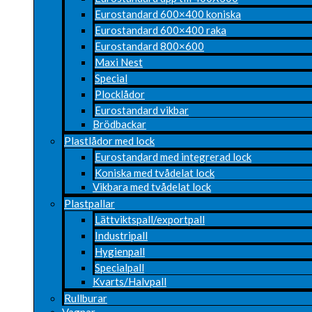
Eurostandard 600×400 koniska
Eurostandard 600×400 raka
Eurostandard 800×600
Maxi Nest
Special
Plocklådor
Eurostandard vikbar
Brödbackar
Plastlådor med lock
Eurostandard med integrerad lock
Koniska med tvådelat lock
Vikbara med tvådelat lock
Plastpallar
Lättviktspall/exportpall
Industripall
Hygienpall
Specialpall
Kvarts/Halvpall
Rullburar