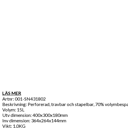
LÄS MER
Artnr: 001-SN431802
Beskrivning: Perforerad, travbar och stapelbar, 70% volymbespa
Volym: 15L
Utv dimension: 400x300x180mm
Inv dimension: 364x264x144mm
Vikt: 1,0KG