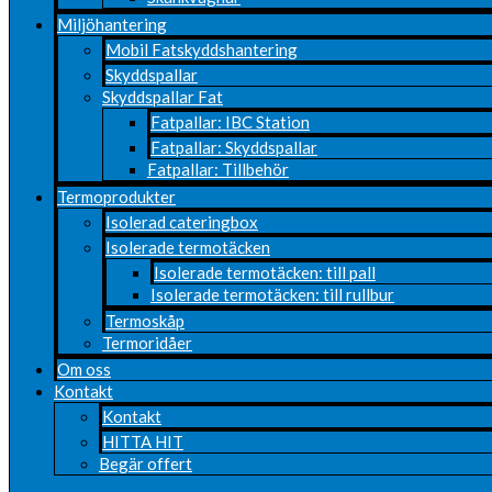
Miljöhantering
Mobil Fatskyddshantering
Skyddspallar
Skyddspallar Fat
Fatpallar: IBC Station
Fatpallar: Skyddspallar
Fatpallar: Tillbehör
Termoprodukter
Isolerad cateringbox
Isolerade termotäcken
Isolerade termotäcken: till pall
Isolerade termotäcken: till rullbur
Termoskåp
Termoridåer
Om oss
Kontakt
Kontakt
HITTA HIT
Begär offert