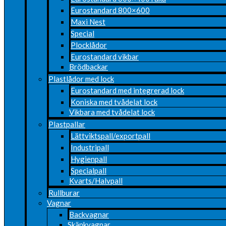
Eurostandard 800×600
Maxi Nest
Special
Plocklådor
Eurostandard vikbar
Brödbackar
Plastlådor med lock
Eurostandard med integrerad lock
Koniska med tvådelat lock
Vikbara med tvådelat lock
Plastpallar
Lättviktspall/exportpall
Industripall
Hygienpall
Specialpall
Kvarts/Halvpall
Rullburar
Vagnar
Backvagnar
Skänkvagnar