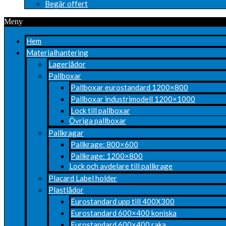
Begär offert
Meny
Hem
Materialhantering
Lagerlådor
Pallboxar
Pallboxar eurostandard 1200×800
Pallboxar industrimodell 1200×1000
Lock till pallboxar
Övriga pallboxar
Pallkragar
Pallkrage: 800×600
Pallkrage: 1200×800
Lock och avdelare till pallkrage
Placard Label holder
Plastlådor
Eurostandard upp till 400X300
Eurostandard 600×400 koniska
Eurostandard 600×400 raka