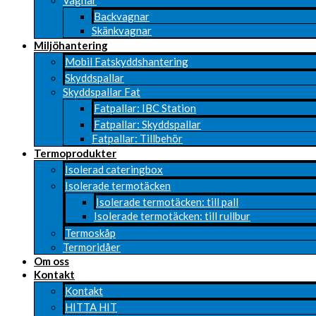
Vagnar
Backvagnar
Skänkvagnar
Miljöhantering
Mobil Fatskyddshantering
Skyddspallar
Skyddspallar Fat
Fatpallar: IBC Station
Fatpallar: Skyddspallar
Fatpallar: Tillbehör
Termoprodukter
Isolerad cateringbox
Isolerade termotäcken
Isolerade termotäcken: till pall
Isolerade termotäcken: till rullbur
Termoskåp
Termoridåer
Om oss
Kontakt
Kontakt
HITTA HIT