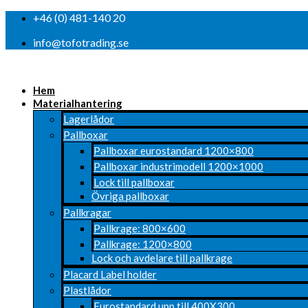
+46 (0) 481-140 20
info@tofotrading.se
Hem
Materialhantering
Lagerlådor
Pallboxar
Pallboxar eurostandard 1200×800
Pallboxar industrimodell 1200×1000
Lock till pallboxar
Övriga pallboxar
Pallkragar
Pallkrage: 800×600
Pallkrage: 1200×800
Lock och avdelare till pallkrage
Placard Label holder
Plastlådor
Eurostandard upp till 400X300