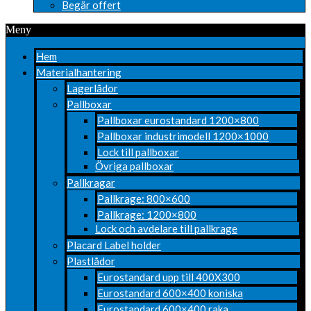
Begär offert
Meny
Hem
Materialhantering
Lagerlådor
Pallboxar
Pallboxar eurostandard 1200×800
Pallboxar industrimodell 1200×1000
Lock till pallboxar
Övriga pallboxar
Pallkragar
Pallkrage: 800×600
Pallkrage: 1200×800
Lock och avdelare till pallkrage
Placard Label holder
Plastlådor
Eurostandard upp till 400X300
Eurostandard 600×400 koniska
Eurostandard 600×400 raka