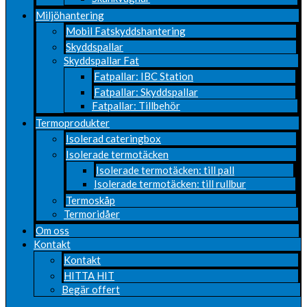
Miljöhantering
Mobil Fatskyddshantering
Skyddspallar
Skyddspallar Fat
Fatpallar: IBC Station
Fatpallar: Skyddspallar
Fatpallar: Tillbehör
Termoprodukter
Isolerad cateringbox
Isolerade termotäcken
Isolerade termotäcken: till pall
Isolerade termotäcken: till rullbur
Termoskåp
Termoridåer
Om oss
Kontakt
Kontakt
HITTA HIT
Begär offert