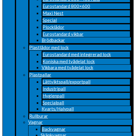
Eurostandard 800×600
Maxi Nest
Special
Plocklådor
Eurostandard vikbar
Brödbackar
Plastlådor med lock
Eurostandard med integrerad lock
Koniska med tvådelat lock
Vikbara med tvådelat lock
Plastpallar
Lättviktspall/exportpall
Industripall
Hygienpall
Specialpall
Kvarts/Halvpall
Rullburar
Vagnar
Backvagnar
Skänkvagnar