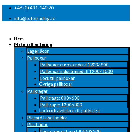
+46 (0) 481-140 20
info@tofotrading.se
Hem
Materialhantering
Lagerlådor
Pallboxar
Pallboxar eurostandard 1200×800
Pallboxar industrimodell 1200×1000
Lock till pallboxar
Övriga pallboxar
Pallkragar
Pallkrage: 800×600
Pallkrage: 1200×800
Lock och avdelare till pallkrage
Placard Label holder
Plastlådor
Eurostandard upp till 400X300