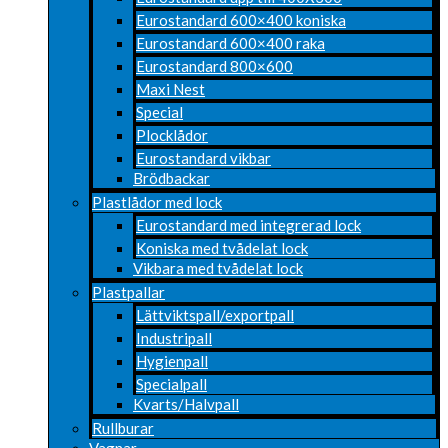
Eurostandard 600×400 koniska
Eurostandard 600×400 raka
Eurostandard 800×600
Maxi Nest
Special
Plocklådor
Eurostandard vikbar
Brödbackar
Plastlådor med lock
Eurostandard med integrerad lock
Koniska med tvådelat lock
Vikbara med tvådelat lock
Plastpallar
Lättviktspall/exportpall
Industripall
Hygienpall
Specialpall
Kvarts/Halvpall
Rullburar