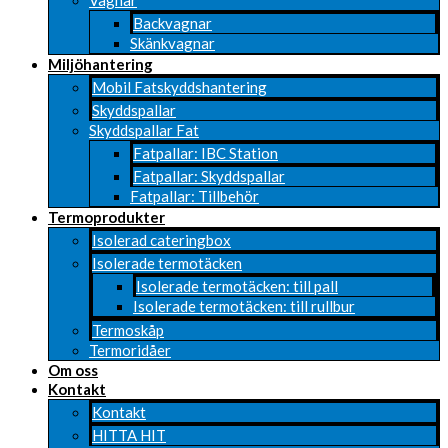
Vagnar
Backvagnar
Skänkvagnar
Miljöhantering
Mobil Fatskyddshantering
Skyddspallar
Skyddspallar Fat
Fatpallar: IBC Station
Fatpallar: Skyddspallar
Fatpallar: Tillbehör
Termoprodukter
Isolerad cateringbox
Isolerade termotäcken
Isolerade termotäcken: till pall
Isolerade termotäcken: till rullbur
Termoskåp
Termoridåer
Om oss
Kontakt
Kontakt
HITTA HIT