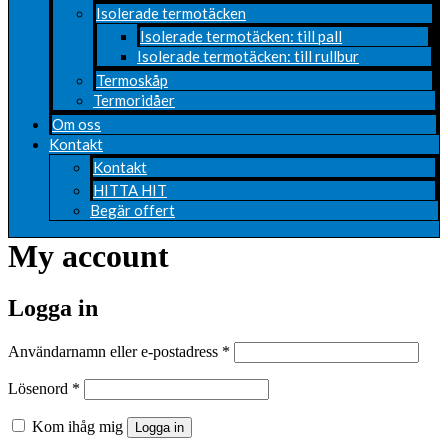
Isolerade termotäcken
Isolerade termotäcken: till pall
Isolerade termotäcken: till rullbur
Termoskåp
Termoridåer
Om oss
Kontakt
Kontakt
HITTA HIT
Begär offert
My account
Logga in
Användarnamn eller e-postadress
*
Lösenord
*
Kom ihåg mig
Logga in