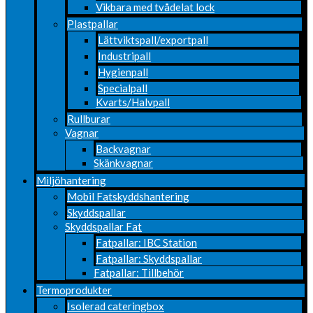
Vikbara med tvådelat lock
Plastpallar
Lättviktspall/exportpall
Industripall
Hygienpall
Specialpall
Kvarts/Halvpall
Rullburar
Vagnar
Backvagnar
Skänkvagnar
Miljöhantering
Mobil Fatskyddshantering
Skyddspallar
Skyddspallar Fat
Fatpallar: IBC Station
Fatpallar: Skyddspallar
Fatpallar: Tillbehör
Termoprodukter
Isolerad cateringbox