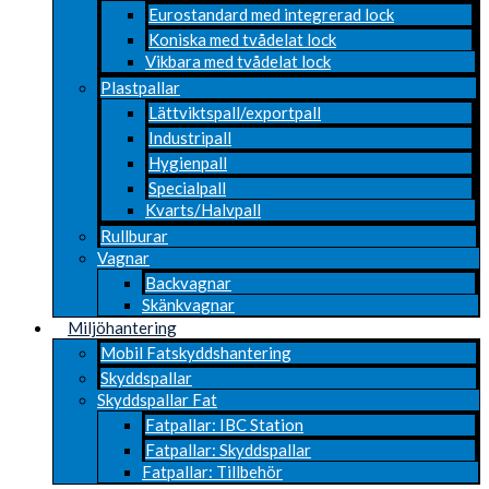
Eurostandard med integrerad lock
Koniska med tvådelat lock
Vikbara med tvådelat lock
Plastpallar
Lättviktspall/exportpall
Industripall
Hygienpall
Specialpall
Kvarts/Halvpall
Rullburar
Vagnar
Backvagnar
Skänkvagnar
Miljöhantering
Mobil Fatskyddshantering
Skyddspallar
Skyddspallar Fat
Fatpallar: IBC Station
Fatpallar: Skyddspallar
Fatpallar: Tillbehör