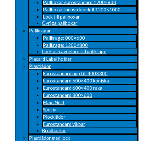
Pallboxar eurostandard 1200×800
Pallboxar industrimodell 1200×1000
Lock till pallboxar
Övriga pallboxar
Pallkragar
Pallkrage: 800×600
Pallkrage: 1200×800
Lock och avdelare till pallkrage
Placard Label holder
Plastlådor
Eurostandard upp till 400X300
Eurostandard 600×400 koniska
Eurostandard 600×400 raka
Eurostandard 800×600
Maxi Nest
Special
Plocklådor
Eurostandard vikbar
Brödbackar
Plastlådor med lock