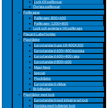
Lock till pallboxar
Övriga pallboxar
Pallkragar
Pallkrage: 800×600
Pallkrage: 1200×800
Lock och avdelare till pallkrage
Placard Label holder
Plastlådor
Eurostandard upp till 400X300
Eurostandard 600×400 koniska
Eurostandard 600×400 raka
Eurostandard 800×600
Maxi Nest
Special
Plocklådor
Eurostandard vikbar
Brödbackar
Plastlådor med lock
Eurostandard med integrerad lock
Koniska med tvådelat lock