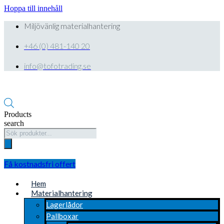
Hoppa till innehåll
Miljövänlig materialhantering
+46 (0) 481-140 20
info@tofotrading.se
Products
search
Få kostnadsfri offert
Hem
Materialhantering
Lagerlådor
Pallboxar