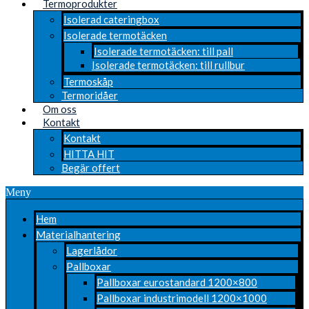
Termoprodukter
Isolerad cateringbox
Isolerade termotäcken
Isolerade termotäcken: till pall
Isolerade termotäcken: till rullbur
Termoskåp
Termoridåer
Om oss
Kontakt
Kontakt
HITTA HIT
Begär offert
Meny
Hem
Materialhantering
Lagerlådor
Pallboxar
Pallboxar eurostandard 1200×800
Pallboxar industrimodell 1200×1000