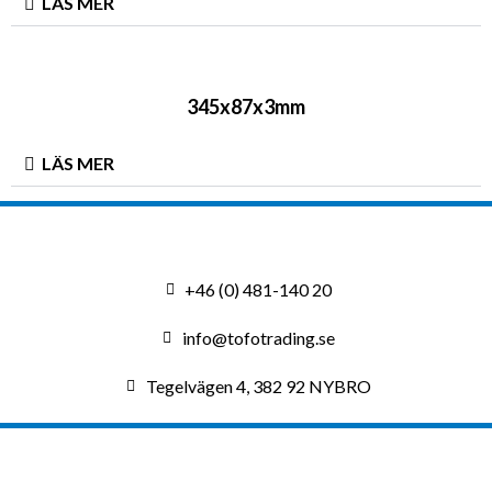
LÄS MER
345x87x3mm​
LÄS MER
+46 (0) 481-140 20
info@tofotrading.se
Tegelvägen 4, 382 92 NYBRO