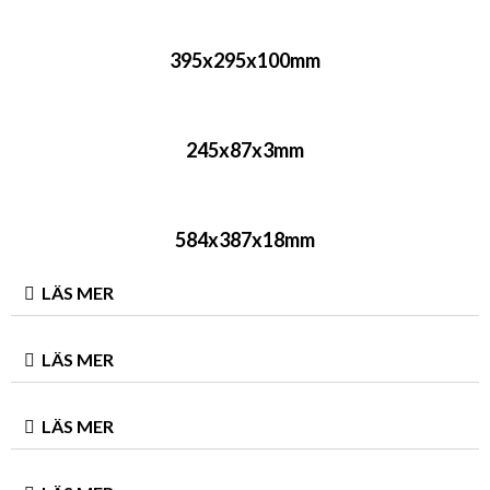
395x295x100mm
245x87x3mm
584x387x18mm
LÄS MER
LÄS MER
LÄS MER