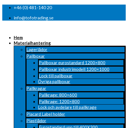
+46 (0) 481-140 20
info@tofotrading.se
Hem
Materialhantering
Lagerlådor
Pallboxar
Pallboxar eurostandard 1200×800
Pallboxar industrimodell 1200×1000
Lock till pallboxar
Övriga pallboxar
Pallkragar
Pallkrage: 800×600
Pallkrage: 1200×800
Lock och avdelare till pallkrage
Placard Label holder
Plastlådor
Eurostandard upp till 400X300