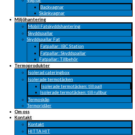
Vagnar
Backvagnar
Skänkvagnar
Miljöhantering
Mobil Fatskyddshantering
Skyddspallar
Skyddspallar Fat
Fatpallar: IBC Station
Fatpallar: Skyddspallar
Fatpallar: Tillbehör
Termoprodukter
Isolerad cateringbox
Isolerade termotäcken
Isolerade termotäcken: till pall
Isolerade termotäcken: till rullbur
Termoskåp
Termoridåer
Om oss
Kontakt
Kontakt
HITTA HIT