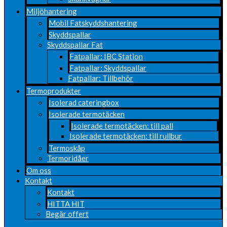
Miljöhantering
Mobil Fatskyddshantering
Skyddspallar
Skyddspallar Fat
Fatpallar: IBC Station
Fatpallar: Skyddspallar
Fatpallar: Tillbehör
Termoprodukter
Isolerad cateringbox
Isolerade termotäcken
Isolerade termotäcken: till pall
Isolerade termotäcken: till rullbur
Termoskåp
Termoridåer
Om oss
Kontakt
Kontakt
HITTA HIT
Begär offert