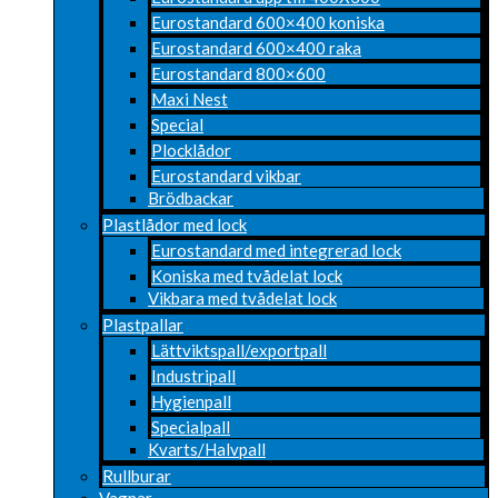
Eurostandard 600×400 koniska
Eurostandard 600×400 raka
Eurostandard 800×600
Maxi Nest
Special
Plocklådor
Eurostandard vikbar
Brödbackar
Plastlådor med lock
Eurostandard med integrerad lock
Koniska med tvådelat lock
Vikbara med tvådelat lock
Plastpallar
Lättviktspall/exportpall
Industripall
Hygienpall
Specialpall
Kvarts/Halvpall
Rullburar