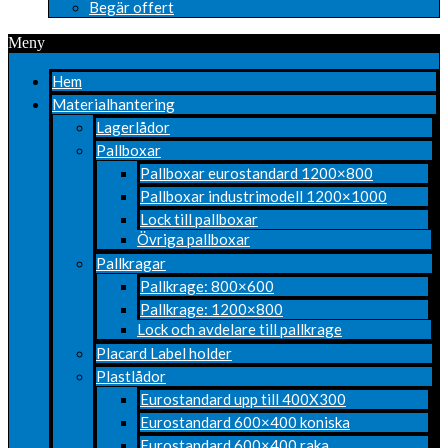
Begär offert
Meny
Hem
Materialhantering
Lagerlådor
Pallboxar
Pallboxar eurostandard 1200×800
Pallboxar industrimodell 1200×1000
Lock till pallboxar
Övriga pallboxar
Pallkragar
Pallkrage: 800×600
Pallkrage: 1200×800
Lock och avdelare till pallkrage
Placard Label holder
Plastlådor
Eurostandard upp till 400X300
Eurostandard 600×400 koniska
Eurostandard 600×400 raka