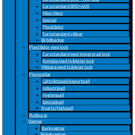
Eurostandard 800×600
Maxi Nest
Special
Plocklådor
Eurostandard vikbar
Brödbackar
Plastlådor med lock
Eurostandard med integrerad lock
Koniska med tvådelat lock
Vikbara med tvådelat lock
Plastpallar
Lättviktspall/exportpall
Industripall
Hygienpall
Specialpall
Kvarts/Halvpall
Rullburar
Vagnar
Backvagnar
Skänkvagnar