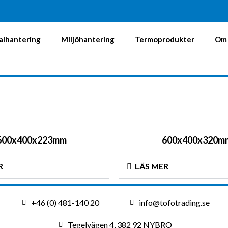
alhantering
Miljöhantering
Termoprodukter
Om 
600x400x223mm
600x400x320m
R
LÄS MER
+46 (0) 481-140 20
info@tofotrading.se
Tegelvägen 4, 382 92 NYBRO