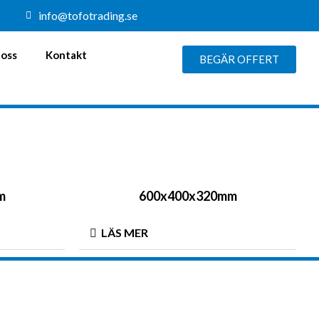
info@tofotrading.se
oss
Kontakt
BEGÄR OFFERT
m
600x400x320mm
LÄS MER