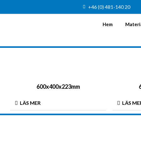
+46 (0) 481-140 20
Hem
Materi
600x400x223mm
LÄS MER
LÄS ME