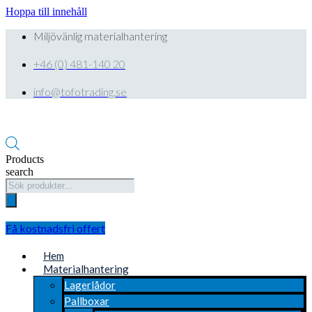
Hoppa till innehåll
Miljövänlig materialhantering
+46 (0) 481-140 20
info@tofotrading.se
Products
search
Få kostnadsfri offert
Hem
Materialhantering
Lagerlådor
Pallboxar