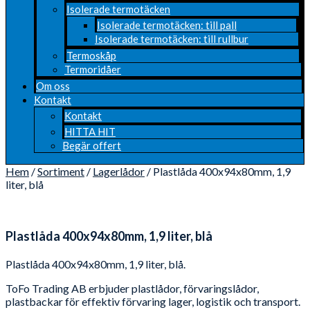
Isolerade termotäcken
Isolerade termotäcken: till pall
Isolerade termotäcken: till rullbur
Termoskåp
Termoridåer
Om oss
Kontakt
Kontakt
HITTA HIT
Begär offert
Hem
/
Sortiment
/
Lagerlådor
/ Plastlåda 400x94x80mm, 1,9
liter, blå
Plastlåda 400x94x80mm, 1,9 liter, blå
Plastlåda 400x94x80mm, 1,9 liter, blå.
ToFo Trading AB erbjuder plastlådor, förvaringslådor,
plastbackar för effektiv förvaring lager, logistik och transport.