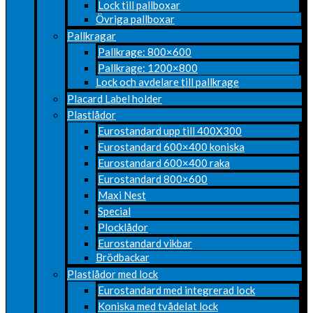
Lock till pallboxar
Övriga pallboxar
Pallkragar
Pallkrage: 800×600
Pallkrage: 1200×800
Lock och avdelare till pallkrage
Placard Label holder
Plastlådor
Eurostandard upp till 400X300
Eurostandard 600×400 koniska
Eurostandard 600×400 raka
Eurostandard 800×600
Maxi Nest
Special
Plocklådor
Eurostandard vikbar
Brödbackar
Plastlådor med lock
Eurostandard med integrerad lock
Koniska med tvådelat lock