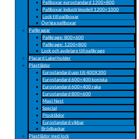
Pallboxar eurostandard 1200×800
Pallboxar industrimodell 1200×1000
Lock till pallboxar
Övriga pallboxar
Pallkragar
Pallkrage: 800×600
Pallkrage: 1200×800
Lock och avdelare till pallkrage
Placard Label holder
Plastlådor
Eurostandard upp till 400X300
Eurostandard 600×400 koniska
Eurostandard 600×400 raka
Eurostandard 800×600
Maxi Nest
Special
Plocklådor
Eurostandard vikbar
Brödbackar
Plastlådor med lock