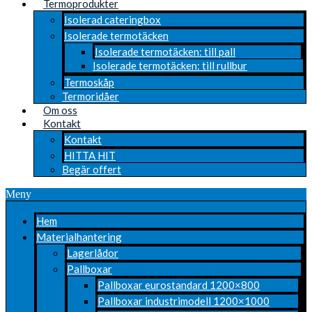
Termoprodukter
Isolerad cateringbox
Isolerade termotäcken
Isolerade termotäcken: till pall
Isolerade termotäcken: till rullbur
Termoskåp
Termoridåer
Om oss
Kontakt
Kontakt
HITTA HIT
Begär offert
Meny
Hem
Materialhantering
Lagerlådor
Pallboxar
Pallboxar eurostandard 1200×800
Pallboxar industrimodell 1200×1000