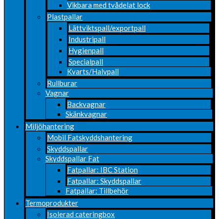
Vikbara med tvådelat lock
Plastpallar
Lättviktspall/exportpall
Industripall
Hygienpall
Specialpall
Kvarts/Halvpall
Rullburar
Vagnar
Backvagnar
Skänkvagnar
Miljöhantering
Mobil Fatskyddshantering
Skyddspallar
Skyddspallar Fat
Fatpallar: IBC Station
Fatpallar: Skyddspallar
Fatpallar: Tillbehör
Termoprodukter
Isolerad cateringbox