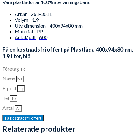
Våra plastlådor är 100% återvinningsbara.
Art.nr
261-3011
Volym
1,9
Utv. dimension
400x94x80 mm
Material
PP
Antal/pall
600
Få en kostnadsfri offert på Plastlåda 400x94x80mm,
1,9 liter, blå
Företag
Namn
E-post
Tel
Antal
Få kostnadsfri offert
Relaterade produkter