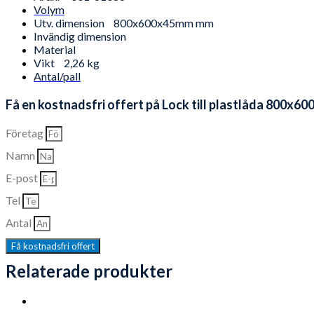
Volym
Utv. dimension
800x600x45mm mm
Invändig dimension
Material
Vikt
2,26 kg
Antal/pall
Få en kostnadsfri offert på Lock till plastlåda 800x60
Företag
Namn
E-post
Tel
Antal
Få kostnadsfri offert
Relaterade produkter