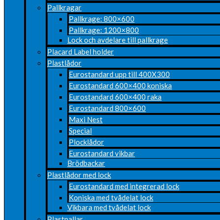
Pallkragar
Pallkrage: 800×600
Pallkrage: 1200×800
Lock och avdelare till pallkrage
Placard Label holder
Plastlådor
Eurostandard upp till 400X300
Eurostandard 600×400 koniska
Eurostandard 600×400 raka
Eurostandard 800×600
Maxi Nest
Special
Plocklådor
Eurostandard vikbar
Brödbackar
Plastlådor med lock
Eurostandard med integrerad lock
Koniska med tvådelat lock
Vikbara med tvådelat lock
Plastpallar