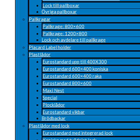
Lock till pallboxar
Övriga pallboxar
Pallkragar
Pallkrage: 800×600
Pallkrage: 1200×800
Lock och avdelare till pallkrage
Placard Label holder
Plastlådor
Eurostandard upp till 400X300
Eurostandard 600×400 koniska
Eurostandard 600×400 raka
Eurostandard 800×600
Maxi Nest
Special
Plocklådor
Eurostandard vikbar
Brödbackar
Plastlådor med lock
Eurostandard med integrerad lock
Koniska med tvådelat lock