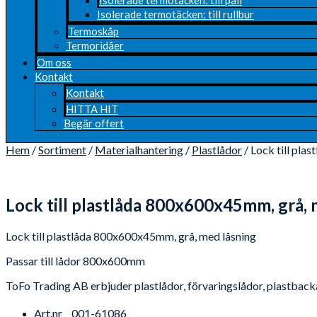
Isolerade termotäcken: till rullbur
Termoskåp
Termoridåer
Om oss
Kontakt
Kontakt
HITTA HIT
Begär offert
Hem
/
Sortiment
/
Materialhantering
/
Plastlådor
/ Lock till pla
Lock till plastlåda 800x600x45mm, grå, m
Lock till plastlåda 800x600x45mm, grå, med låsning
Passar till lådor 800x600mm
ToFo Trading AB erbjuder plastlådor, förvaringslådor, plastbackar
Art.nr
001-61086