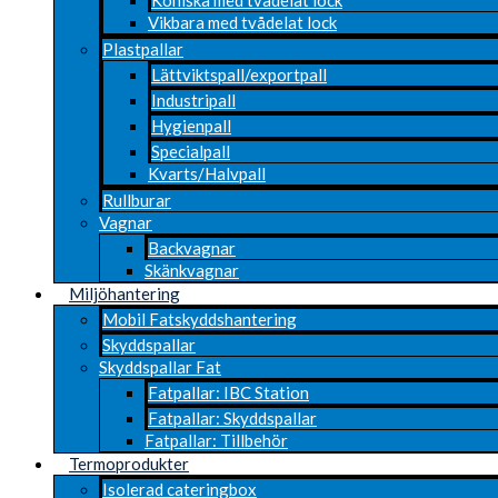
Vikbara med tvådelat lock
Plastpallar
Lättviktspall/exportpall
Industripall
Hygienpall
Specialpall
Kvarts/Halvpall
Rullburar
Vagnar
Backvagnar
Skänkvagnar
Miljöhantering
Mobil Fatskyddshantering
Skyddspallar
Skyddspallar Fat
Fatpallar: IBC Station
Fatpallar: Skyddspallar
Fatpallar: Tillbehör
Termoprodukter
Isolerad cateringbox