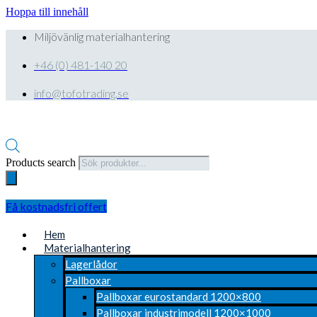
Hoppa till innehåll
Miljövänlig materialhantering
+46 (0) 481-140 20
info@tofotrading.se
Products search
Få kostnadsfri offert
Hem
Materialhantering
Lagerlådor
Pallboxar
Pallboxar eurostandard 1200×800
Pallboxar industrimodell 1200×1000