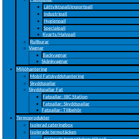
Lättviktspall/exportpall
Industripall
Hygienpall
Specialpall
Kvarts/Halvpall
Rullburar
Vagnar
Backvagnar
Skänkvagnar
Miljöhantering
Mobil Fatskyddshantering
Skyddspallar
Skyddspallar Fat
Fatpallar: IBC Station
Fatpallar: Skyddspallar
Fatpallar: Tillbehör
Termoprodukter
Isolerad cateringbox
Isolerade termotäcken
Isolerade termotäcken: till pall