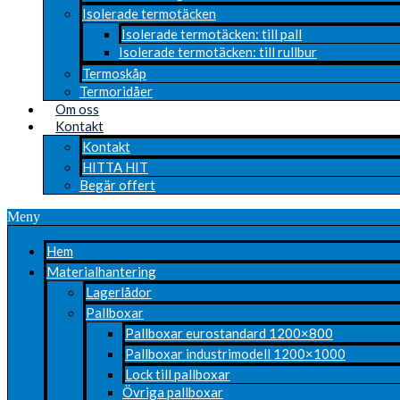
Isolerade termotäcken
Isolerade termotäcken: till pall
Isolerade termotäcken: till rullbur
Termoskåp
Termoridåer
Om oss
Kontakt
Kontakt
HITTA HIT
Begär offert
Meny
Hem
Materialhantering
Lagerlådor
Pallboxar
Pallboxar eurostandard 1200×800
Pallboxar industrimodell 1200×1000
Lock till pallboxar
Övriga pallboxar