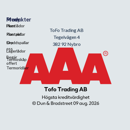
Meny
Produkter
Hem
Plastlådor
ToFo Trading AB
Kontakt
Plastpallar
Tegelvägen 4
Om
Skyddspallar
382 92 Nybro
oss
Lagerlådor
Begär
Termoskåp
offert
Termoridåer