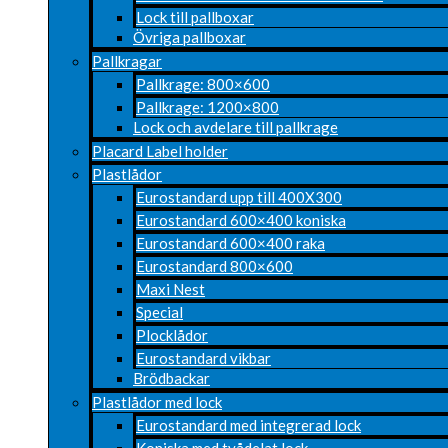
Lock till pallboxar
Övriga pallboxar
Pallkragar
Pallkrage: 800×600
Pallkrage: 1200×800
Lock och avdelare till pallkrage
Placard Label holder
Plastlådor
Eurostandard upp till 400X300
Eurostandard 600×400 koniska
Eurostandard 600×400 raka
Eurostandard 800×600
Maxi Nest
Special
Plocklådor
Eurostandard vikbar
Brödbackar
Plastlådor med lock
Eurostandard med integrerad lock
Koniska med tvådelat lock