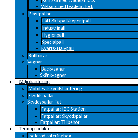
Vikbara med tvådelat lock
Plastpallar
Lättviktspall/exportpall
Industripall
Hygienpall
Specialpall
Kvarts/Halvpall
Rullburar
Vagnar
Backvagnar
Skänkvagnar
Miljöhantering
Mobil Fatskyddshantering
Skyddspallar
Skyddspallar Fat
Fatpallar: IBC Station
Fatpallar: Skyddspallar
Fatpallar: Tillbehör
Termoprodukter
Isolerad cateringbox