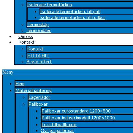
Isolerade termotäcken
Isolerade termotäcken: till pall
Isolerade termotäcken: till rullbur
Termoskåp
Termoridåer
Om oss
Kontakt
Kontakt
HITTA HIT
Begär offert
Meny
Hem
Materialhantering
Lagerlådor
Pallboxar
Pallboxar eurostandard 1200×800
Pallboxar industrimodell 1200×1000
Lock till pallboxar
Övriga pallboxar