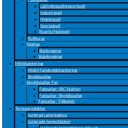
Lättviktspall/exportpall
Industripall
Hygienpall
Specialpall
Kvarts/Halvpall
Rullburar
Vagnar
Backvagnar
Skänkvagnar
Miljöhantering
Mobil Fatskyddshantering
Skyddspallar
Skyddspallar Fat
Fatpallar: IBC Station
Fatpallar: Skyddspallar
Fatpallar: Tillbehör
Termoprodukter
Isolerad cateringbox
Isolerade termotäcken
Isolerade termotäcken: till pall