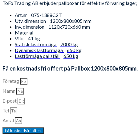
ToFo Trading AB erbjuder pallboxar för effektiv förvaring lager,
Art.nr
075-1388C2T
Utv. dimension
1200x800x805 mm
Inv. dimension
1120x720x660 mm
Material
Vikt
41 kg
Statisk lastförmåga
7000 kg
Dynamisk lastförmåga
650 kg
Lastförmåga pallställ
650 kg
Få en kostnadsfri offert på Pallbox 1200x800x805mm, 
Företag
Namn
E-post
Tel
Antal
Få kostnadsfri offert