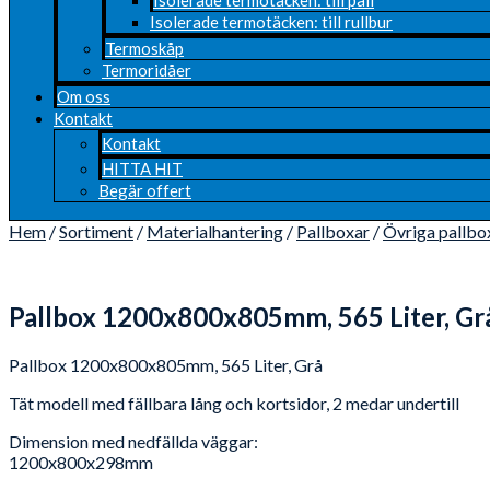
Isolerade termotäcken: till rullbur
Termoskåp
Termoridåer
Om oss
Kontakt
Kontakt
HITTA HIT
Begär offert
Hem
/
Sortiment
/
Materialhantering
/
Pallboxar
/
Övriga pallbo
Pallbox 1200x800x805mm, 565 Liter, Gr
Pallbox 1200x800x805mm, 565 Liter, Grå
Tät modell med fällbara lång och kortsidor, 2 medar undertill
Dimension med nedfällda väggar:
1200x800x298mm