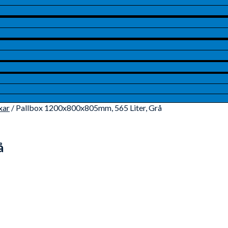
xar
/ Pallbox 1200x800x805mm, 565 Liter, Grå
å