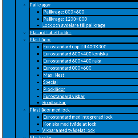
Pallkragar
Pallkrage: 800×600
Pallkrage: 1200×800
Lock och avdelare till pallkrage
Placard Label holder
Plastlådor
Eurostandard upp till 400X300
Eurostandard 600×400 koniska
Eurostandard 600×400 raka
Eurostandard 800×600
Maxi Nest
Special
Plocklådor
Eurostandard vikbar
Brödbackar
Plastlådor med lock
Eurostandard med integrerad lock
Koniska med tvådelat lock
Vikbara med tvådelat lock
Plastpallar