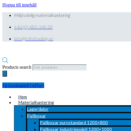
Hoppa till innehåll
Miljövänlig materialhantering
+46 (0) 481-140 20
info@tofotrading.se
Products search
Få kostnadsfri offert
Hem
Materialhantering
Lagerlådor
Pallboxar
Pallboxar eurostandard 1200×800
Pallboxar industrimodell 1200×1000