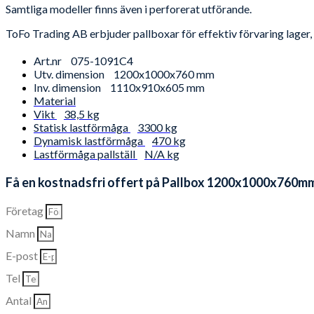
Samtliga modeller finns även i perforerat utförande.
ToFo Trading AB erbjuder pallboxar för effektiv förvaring lager,
Art.nr
075-1091C4
Utv. dimension
1200x1000x760 mm
Inv. dimension
1110x910x605 mm
Material
Vikt
38,5 kg
Statisk lastförmåga
3300 kg
Dynamisk lastförmåga
470 kg
Lastförmåga pallställ
N/A kg
Få en kostnadsfri offert på Pallbox 1200x1000x760mm,
Företag
Namn
E-post
Tel
Antal