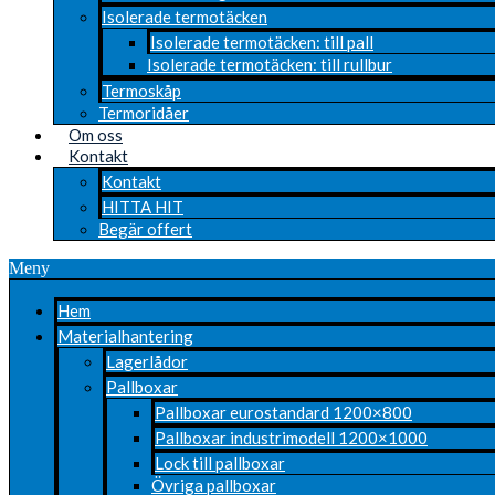
Isolerade termotäcken
Isolerade termotäcken: till pall
Isolerade termotäcken: till rullbur
Termoskåp
Termoridåer
Om oss
Kontakt
Kontakt
HITTA HIT
Begär offert
Meny
Hem
Materialhantering
Lagerlådor
Pallboxar
Pallboxar eurostandard 1200×800
Pallboxar industrimodell 1200×1000
Lock till pallboxar
Övriga pallboxar