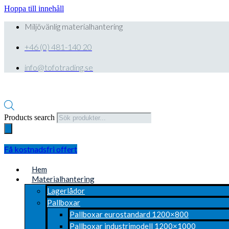
Hoppa till innehåll
Miljövänlig materialhantering
+46 (0) 481-140 20
info@tofotrading.se
Products search
Få kostnadsfri offert
Hem
Materialhantering
Lagerlådor
Pallboxar
Pallboxar eurostandard 1200×800
Pallboxar industrimodell 1200×1000