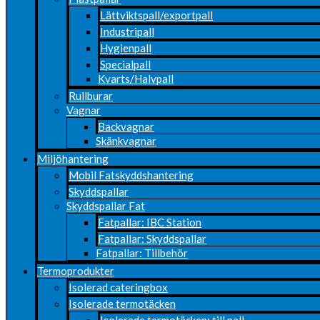
Lättviktspall/exportpall
Industripall
Hygienpall
Specialpall
Kvarts/Halvpall
Rullburar
Vagnar
Backvagnar
Skänkvagnar
Miljöhantering
Mobil Fatskyddshantering
Skyddspallar
Skyddspallar Fat
Fatpallar: IBC Station
Fatpallar: Skyddspallar
Fatpallar: Tillbehör
Termoprodukter
Isolerad cateringbox
Isolerade termotäcken
Isolerade termotäcken: till pall