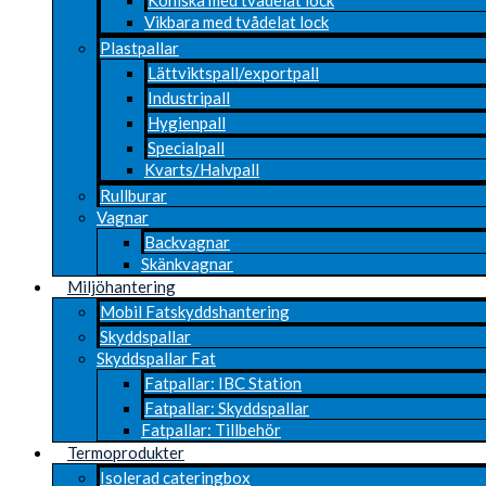
Vikbara med tvådelat lock
Plastpallar
Lättviktspall/exportpall
Industripall
Hygienpall
Specialpall
Kvarts/Halvpall
Rullburar
Vagnar
Backvagnar
Skänkvagnar
Miljöhantering
Mobil Fatskyddshantering
Skyddspallar
Skyddspallar Fat
Fatpallar: IBC Station
Fatpallar: Skyddspallar
Fatpallar: Tillbehör
Termoprodukter
Isolerad cateringbox