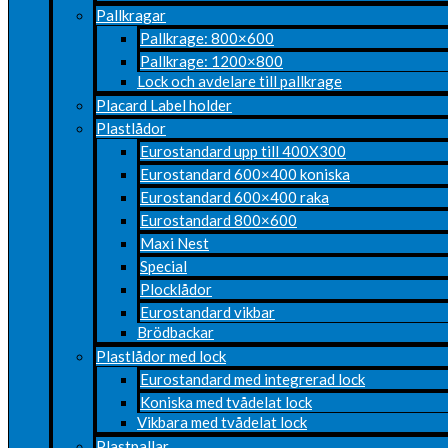
Pallkragar
Pallkrage: 800×600
Pallkrage: 1200×800
Lock och avdelare till pallkrage
Placard Label holder
Plastlådor
Eurostandard upp till 400X300
Eurostandard 600×400 koniska
Eurostandard 600×400 raka
Eurostandard 800×600
Maxi Nest
Special
Plocklådor
Eurostandard vikbar
Brödbackar
Plastlådor med lock
Eurostandard med integrerad lock
Koniska med tvådelat lock
Vikbara med tvådelat lock
Plastpallar