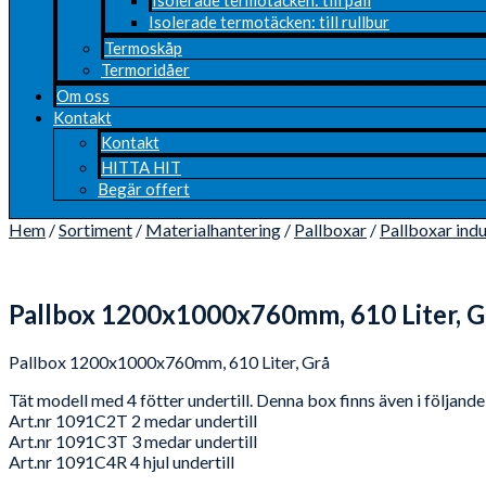
Isolerade termotäcken: till rullbur
Termoskåp
Termoridåer
Om oss
Kontakt
Kontakt
HITTA HIT
Begär offert
Hem
/
Sortiment
/
Materialhantering
/
Pallboxar
/
Pallboxar ind
Pallbox 1200x1000x760mm, 610 Liter, G
Pallbox 1200x1000x760mm, 610 Liter, Grå
Tät modell med 4 fötter undertill. Denna box finns även i följand
Art.nr 1091C2T 2 medar undertill
Art.nr 1091C3T 3 medar undertill
Art.nr 1091C4R 4 hjul undertill