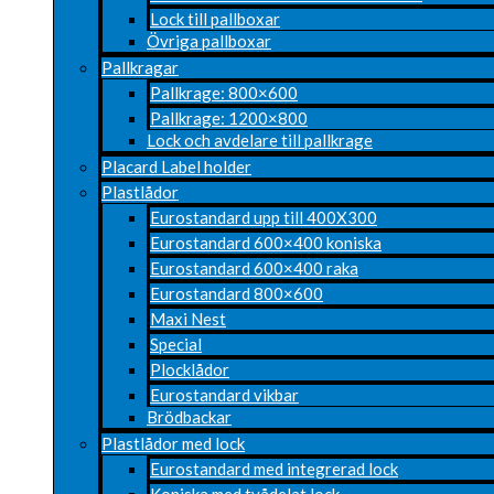
Lock till pallboxar
Övriga pallboxar
Pallkragar
Pallkrage: 800×600
Pallkrage: 1200×800
Lock och avdelare till pallkrage
Placard Label holder
Plastlådor
Eurostandard upp till 400X300
Eurostandard 600×400 koniska
Eurostandard 600×400 raka
Eurostandard 800×600
Maxi Nest
Special
Plocklådor
Eurostandard vikbar
Brödbackar
Plastlådor med lock
Eurostandard med integrerad lock
Koniska med tvådelat lock