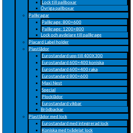
Lock till pallboxar
Övriga pallboxar
Pallkragar
Pallkrage: 800×600
Pallkrage: 1200×800
Lock och avdelare till pallkrage
Placard Label holder
Plastlådor
Eurostandard upp till 400X300
Eurostandard 600×400 koniska
Eurostandard 600×400 raka
Eurostandard 800×600
Maxi Nest
Special
Plocklådor
Eurostandard vikbar
Brödbackar
Plastlådor med lock
Eurostandard med integrerad lock
Koniska med tvådelat lock