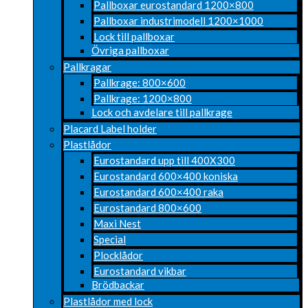
Pallboxar eurostandard 1200×800
Pallboxar industrimodell 1200×1000
Lock till pallboxar
Övriga pallboxar
Pallkragar
Pallkrage: 800×600
Pallkrage: 1200×800
Lock och avdelare till pallkrage
Placard Label holder
Plastlådor
Eurostandard upp till 400X300
Eurostandard 600×400 koniska
Eurostandard 600×400 raka
Eurostandard 800×600
Maxi Nest
Special
Plocklådor
Eurostandard vikbar
Brödbackar
Plastlådor med lock