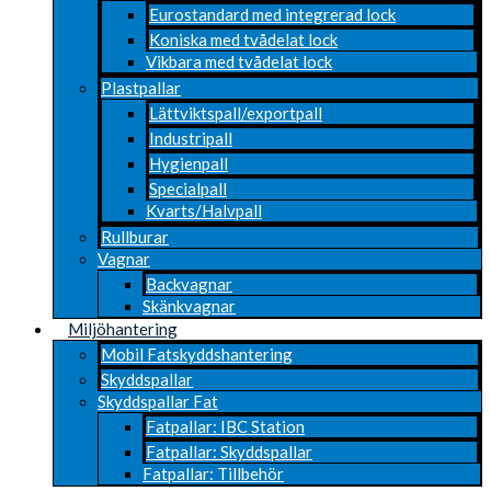
Eurostandard med integrerad lock
Koniska med tvådelat lock
Vikbara med tvådelat lock
Plastpallar
Lättviktspall/exportpall
Industripall
Hygienpall
Specialpall
Kvarts/Halvpall
Rullburar
Vagnar
Backvagnar
Skänkvagnar
Miljöhantering
Mobil Fatskyddshantering
Skyddspallar
Skyddspallar Fat
Fatpallar: IBC Station
Fatpallar: Skyddspallar
Fatpallar: Tillbehör