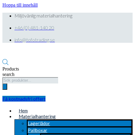
Hoppa till innehåll
Miljövänlig materialhantering
+46 (0) 481-140 20
info@tofotrading.se
Products
search
Få kostnadsfri offert
Hem
Materialhantering
Lagerlådor
Pallboxar