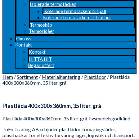
Isolerade termotäcken
Isolerade termotäcken: till pall
Isolerade termotäcken: till rullbur
Termoskåp
Termoridåer
Om oss
Kontakt
Kontakt
HITTA HIT
Begär offert
Hem
/
Sortiment
/
Materialhantering
/
Plastlådor
/ Plastlåda
400x300x360mm, 35 liter, grå
Plastlåda 400x300x360mm, 35 liter, grå
Plastlåda 400x300x360mm, 35 liter, grå, livsmedelsgodkänd.
ToFo Trading AB erbjuder plastlådor, förvaringslådor,
plastbackar för effektiv förvaring lager, logistik och transport.