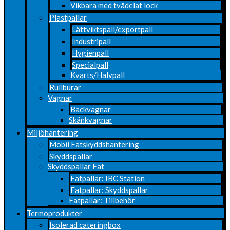
Vikbara med tvådelat lock
Plastpallar
Lättviktspall/exportpall
Industripall
Hygienpall
Specialpall
Kvarts/Halvpall
Rullburar
Vagnar
Backvagnar
Skänkvagnar
Miljöhantering
Mobil Fatskyddshantering
Skyddspallar
Skyddspallar Fat
Fatpallar: IBC Station
Fatpallar: Skyddspallar
Fatpallar: Tillbehör
Termoprodukter
Isolerad cateringbox