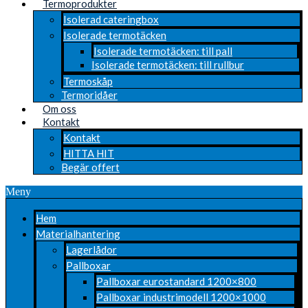
Termoprodukter
Isolerad cateringbox
Isolerade termotäcken
Isolerade termotäcken: till pall
Isolerade termotäcken: till rullbur
Termoskåp
Termoridåer
Om oss
Kontakt
Kontakt
HITTA HIT
Begär offert
Meny
Hem
Materialhantering
Lagerlådor
Pallboxar
Pallboxar eurostandard 1200×800
Pallboxar industrimodell 1200×1000