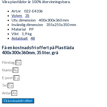
Våra plastlådor är 100% återvinningsbara.
Art.nr
022-E4336
Volym
35
Utv. dimension
400x300x360 mm
Invändig dimension
355x255x350 mm
Material
PP
Vikt
1,9 kg
Antal/pall
48
Få en kostnadsfri offert på Plastlåda
400x300x360mm, 35 liter, grå
Företag
Namn
E-post
Tel
Antal
Få kostnadsfri offert