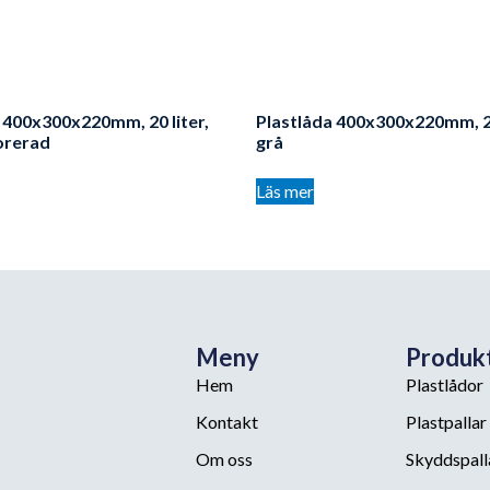
 400x300x220mm, 20 liter,
Plastlåda 400x300x220mm, 20
orerad
grå
Läs mer
Meny
Produk
Hem
Plastlådor
Kontakt
Plastpallar
Om oss
Skyddspall