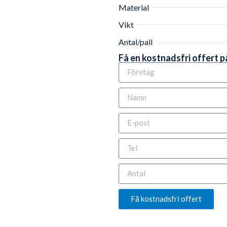
Material
Vikt
Antal/pall
Få en kostnadsfri offert p
Få kostnadsfri offert