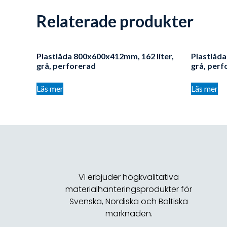
Relaterade produkter
Plastlåda 800x600x412mm, 162 liter,
Plastlåda
grå, perforerad
grå, perf
Läs mer
Läs mer
Vi erbjuder högkvalitativa
materialhanteringsprodukter för
Svenska, Nordiska och Baltiska
marknaden.