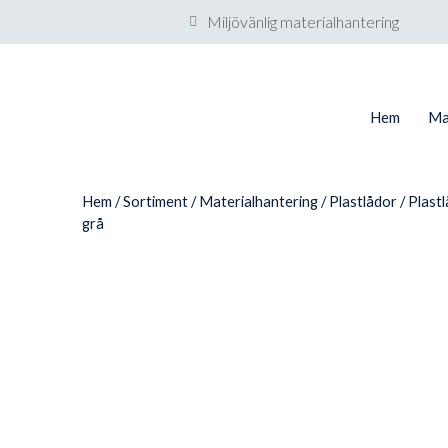
Miljövänlig materialhantering
Hem
Ma
Hem
/
Sortiment
/
Materialhantering
/
Plastlådor
/ Plast
grå