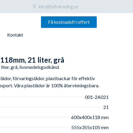
info@tofotrading.se
Få kostnadsfri offert
Kontakt
118mm, 21 liter, grå
iter, grå, livsmedelsgodkänd.
ådor, förvaringslådor, plastbackar för effektiv
ansport. Våra plastlådor är 100% återvinningsbara.
001-2A021
21
600x400x118 mm
555x355x105 mm