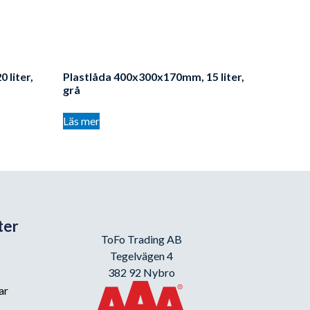
 liter,
Plastlåda 400x300x170mm, 15 liter,
grå
Läs mer
ter
ToFo Trading AB
Tegelvägen 4
382 92 Nybro
ar