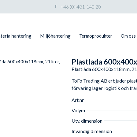
+46 (0) 481-140 20
terialhantering
Miljöhantering
Termoprodukter
Om oss
Plastlåda 600x400x
låda 600x400x118mm, 21 liter,
Plastlåda 600x400x118mm, 21 l
ToFo Trading AB erbjuder plastl
förvaring lager, logistik och tr
Art.nr
Volym
Utv. dimension
Invändig dimension