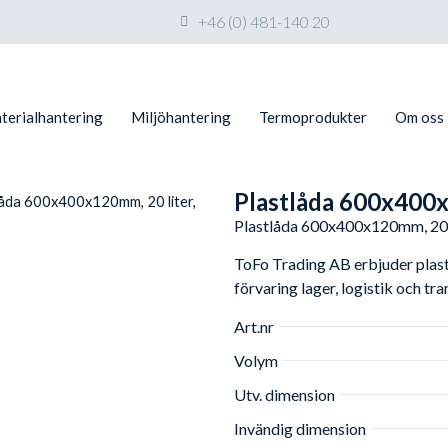
+46 (0) 481-140 20
terialhantering
Miljöhantering
Termoprodukter
Om oss
Plastlåda 600x400x
låda 600x400x120mm, 20 liter,
Plastlåda 600x400x120mm, 20 l
ToFo Trading AB erbjuder plastl
förvaring lager, logistik och tr
Art.nr
Volym
Utv. dimension
Invändig dimension