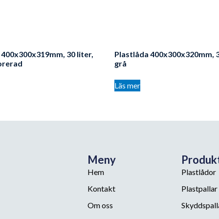
 400x300x319mm, 30 liter,
Plastlåda 400x300x320mm, 30
orerad
grå
Läs mer
Meny
Produk
Hem
Plastlådor
Kontakt
Plastpallar
Om oss
Skyddspall