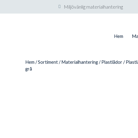
Miljövänlig materialhantering
Hem
Ma
Hem
/
Sortiment
/
Materialhantering
/
Plastlådor
/ Plast
grå