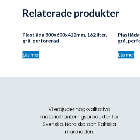
Relaterade produkter
Plastlåda 800x600x412mm, 162 liter,
Plastlåda
grå, perforerad
grå, perf
Läs mer
Läs mer
Vi erbjuder högkvalitativa
materialhanteringsprodukter för
Svenska, Nordiska och Baltiska
marknaden.