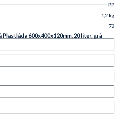
PP
1,2 kg
72
å Plastlåda 600x400x120mm, 20 liter, grå