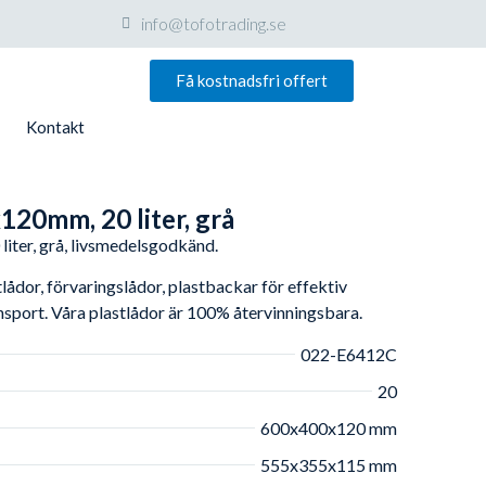
info@tofotrading.se
Få kostnadsfri offert
Kontakt
120mm, 20 liter, grå
iter, grå, livsmedelsgodkänd.
ådor, förvaringslådor, plastbackar för effektiv
ansport. Våra plastlådor är 100% återvinningsbara.
022-E6412C
20
600x400x120 mm
555x355x115 mm