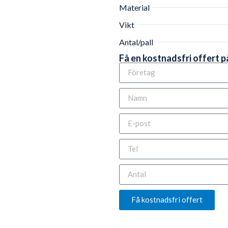
Material
Vikt
Antal/pall
Få en kostnadsfri offert p
Få kostnadsfri offert