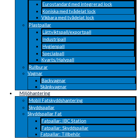
Eurostandard med integrerad lock
Koniska med tvådelat lock
Vikbara med tvådelat lock
Plastpallar
Lättviktspall/exportpall
Industripall
Hygienpall
Specialpall
Kvarts/Halvpall
Rullburar
Vagnar
Backvagnar
Skänkvagnar
Miljöhantering
Mobil Fatskyddshantering
Skyddspallar
Skyddspallar Fat
Fatpallar: IBC Station
Fatpallar: Skyddspallar
Fatpallar: Tillbehör