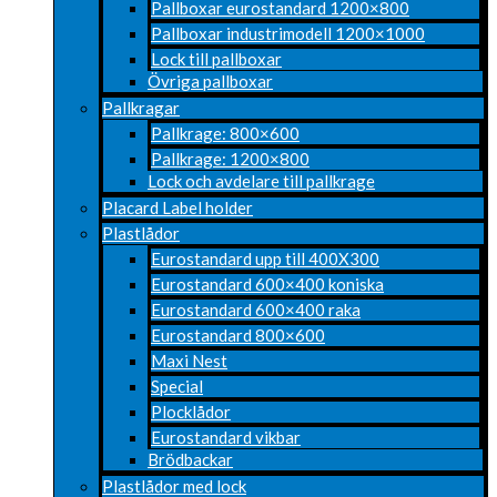
Pallboxar eurostandard 1200×800
Pallboxar industrimodell 1200×1000
Lock till pallboxar
Övriga pallboxar
Pallkragar
Pallkrage: 800×600
Pallkrage: 1200×800
Lock och avdelare till pallkrage
Placard Label holder
Plastlådor
Eurostandard upp till 400X300
Eurostandard 600×400 koniska
Eurostandard 600×400 raka
Eurostandard 800×600
Maxi Nest
Special
Plocklådor
Eurostandard vikbar
Brödbackar
Plastlådor med lock