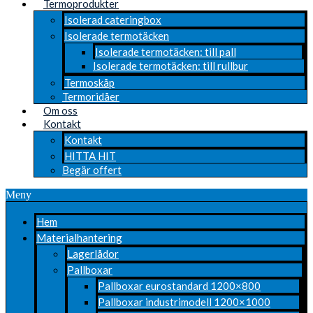
Termoprodukter
Isolerad cateringbox
Isolerade termotäcken
Isolerade termotäcken: till pall
Isolerade termotäcken: till rullbur
Termoskåp
Termoridåer
Om oss
Kontakt
Kontakt
HITTA HIT
Begär offert
Meny
Hem
Materialhantering
Lagerlådor
Pallboxar
Pallboxar eurostandard 1200×800
Pallboxar industrimodell 1200×1000