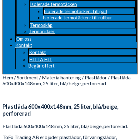
Isolerade termotäcken
Isolerade termotäcken: till pall
Isolerade termotäcken: till rullbur
Termoskåp
Termoridåer
Om oss
Kontakt
Kontakt
HITTA HIT
Begär offert
Hem
/
Sortiment
/
Materialhantering
/
Plastlådor
/ Plastlåda
600x400x148mm, 25 liter, blå/beige, perforerad
Plastlåda 600x400x148mm, 25 liter, blå/beige,
perforerad
Plastlåda 600x400x148mm, 25 liter, blå/beige, perforerad.
ToFo Trading AB erbjuder plastlådor, förvaringslådor,