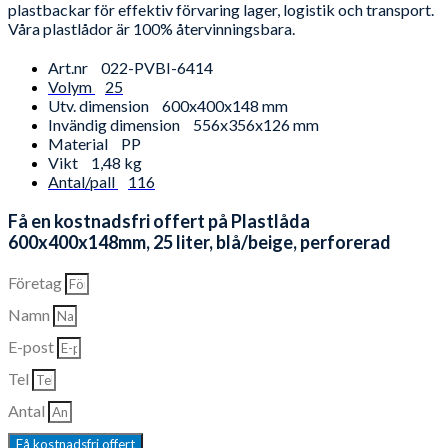
plastbackar för effektiv förvaring lager, logistik och transport.
Våra plastlådor är 100% återvinningsbara.
Art.nr
022-PVBI-6414
Volym
25
Utv. dimension
600x400x148 mm
Invändig dimension
556x356x126 mm
Material
PP
Vikt
1,48 kg
Antal/pall
116
Få en kostnadsfri offert på Plastlåda
600x400x148mm, 25 liter, blå/beige, perforerad
Företag
Namn
E-post
Tel
Antal
Få kostnadsfri offert