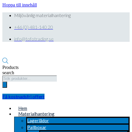
Hoppa till innehåll
Miljövänlig materialhantering
+46 (0) 481-140 20
info@tofotrading.se
Products
search
Få kostnadsfri offert
Hem
Materialhantering
Lagerlådor
Pallboxar