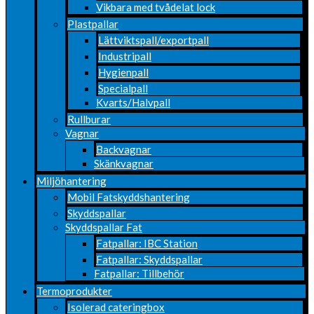
Vikbara med tvådelat lock
Plastpallar
Lättviktspall/exportpall
Industripall
Hygienpall
Specialpall
Kvarts/Halvpall
Rullburar
Vagnar
Backvagnar
Skänkvagnar
Miljöhantering
Mobil Fatskyddshantering
Skyddspallar
Skyddspallar Fat
Fatpallar: IBC Station
Fatpallar: Skyddspallar
Fatpallar: Tillbehör
Termoprodukter
Isolerad cateringbox