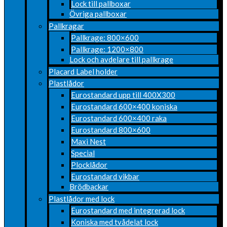
Lock till pallboxar
Övriga pallboxar
Pallkragar
Pallkrage: 800×600
Pallkrage: 1200×800
Lock och avdelare till pallkrage
Placard Label holder
Plastlådor
Eurostandard upp till 400X300
Eurostandard 600×400 koniska
Eurostandard 600×400 raka
Eurostandard 800×600
Maxi Nest
Special
Plocklådor
Eurostandard vikbar
Brödbackar
Plastlådor med lock
Eurostandard med integrerad lock
Koniska med tvådelat lock