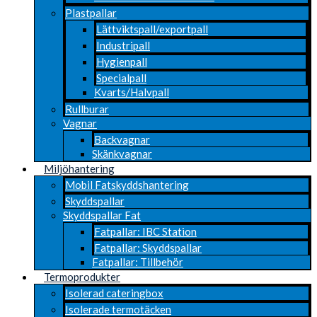
Plastpallar
Lättviktspall/exportpall
Industripall
Hygienpall
Specialpall
Kvarts/Halvpall
Rullburar
Vagnar
Backvagnar
Skänkvagnar
Miljöhantering
Mobil Fatskyddshantering
Skyddspallar
Skyddspallar Fat
Fatpallar: IBC Station
Fatpallar: Skyddspallar
Fatpallar: Tillbehör
Termoprodukter
Isolerad cateringbox
Isolerade termotäcken