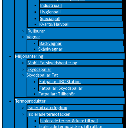
Industripall
Hygienpall
Specialpall
Kvarts/Halvpall
Rullburar
Vagnar
Backvagnar
Skänkvagnar
Miljöhantering
Mobil Fatskyddshantering
Skyddspallar
Skyddspallar Fat
Fatpallar: IBC Station
Fatpallar: Skyddspallar
Fatpallar: Tillbehör
Termoprodukter
Isolerad cateringbox
Isolerade termotäcken
Isolerade termotäcken: till pall
Isolerade termotäcken: till rullbur