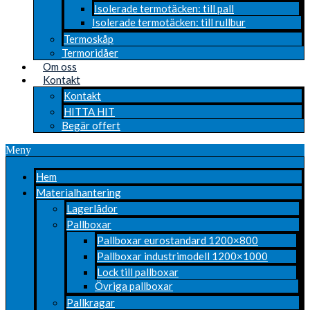
Isolerade termotäcken: till pall
Isolerade termotäcken: till rullbur
Termoskåp
Termoridåer
Om oss
Kontakt
Kontakt
HITTA HIT
Begär offert
Meny
Hem
Materialhantering
Lagerlådor
Pallboxar
Pallboxar eurostandard 1200×800
Pallboxar industrimodell 1200×1000
Lock till pallboxar
Övriga pallboxar
Pallkragar