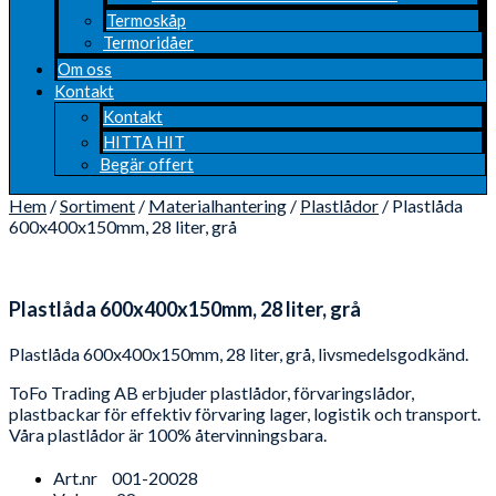
Termoskåp
Termoridåer
Om oss
Kontakt
Kontakt
HITTA HIT
Begär offert
Hem
/
Sortiment
/
Materialhantering
/
Plastlådor
/ Plastlåda
600x400x150mm, 28 liter, grå
Plastlåda 600x400x150mm, 28 liter, grå
Plastlåda 600x400x150mm, 28 liter, grå, livsmedelsgodkänd.
ToFo Trading AB erbjuder plastlådor, förvaringslådor,
plastbackar för effektiv förvaring lager, logistik och transport.
Våra plastlådor är 100% återvinningsbara.
Art.nr
001-20028