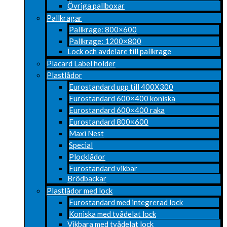
Övriga pallboxar
Pallkragar
Pallkrage: 800×600
Pallkrage: 1200×800
Lock och avdelare till pallkrage
Placard Label holder
Plastlådor
Eurostandard upp till 400X300
Eurostandard 600×400 koniska
Eurostandard 600×400 raka
Eurostandard 800×600
Maxi Nest
Special
Plocklådor
Eurostandard vikbar
Brödbackar
Plastlådor med lock
Eurostandard med integrerad lock
Koniska med tvådelat lock
Vikbara med tvådelat lock