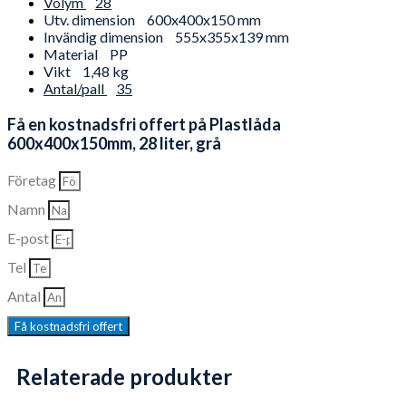
Volym
28
Utv. dimension
600x400x150 mm
Invändig dimension
555x355x139 mm
Material
PP
Vikt
1,48 kg
Antal/pall
35
Få en kostnadsfri offert på Plastlåda
600x400x150mm, 28 liter, grå
Företag
Namn
E-post
Tel
Antal
Få kostnadsfri offert
Relaterade produkter