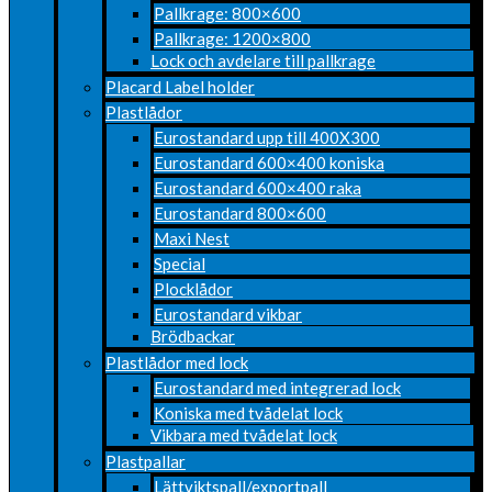
Pallkrage: 800×600
Pallkrage: 1200×800
Lock och avdelare till pallkrage
Placard Label holder
Plastlådor
Eurostandard upp till 400X300
Eurostandard 600×400 koniska
Eurostandard 600×400 raka
Eurostandard 800×600
Maxi Nest
Special
Plocklådor
Eurostandard vikbar
Brödbackar
Plastlådor med lock
Eurostandard med integrerad lock
Koniska med tvådelat lock
Vikbara med tvådelat lock
Plastpallar
Lättviktspall/exportpall