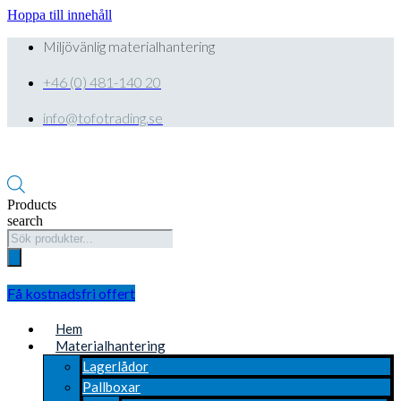
Hoppa till innehåll
Miljövänlig materialhantering
+46 (0) 481-140 20
info@tofotrading.se
Products
search
Få kostnadsfri offert
Hem
Materialhantering
Lagerlådor
Pallboxar