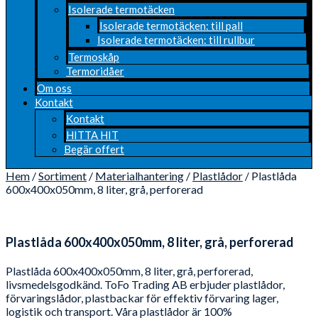
Isolerade termotäcken
Isolerade termotäcken: till pall
Isolerade termotäcken: till rullbur
Termoskåp
Termoridåer
Om oss
Kontakt
Kontakt
HITTA HIT
Begär offert
Hem
/
Sortiment
/
Materialhantering
/
Plastlådor
/ Plastlåda
600x400x050mm, 8 liter, grå, perforerad
Plastlåda 600x400x050mm, 8 liter, grå, perforerad
Plastlåda 600x400x050mm, 8 liter, grå, perforerad,
livsmedelsgodkänd. ToFo Trading AB erbjuder plastlådor,
förvaringslådor, plastbackar för effektiv förvaring lager,
logistik och transport. Våra plastlådor är 100%