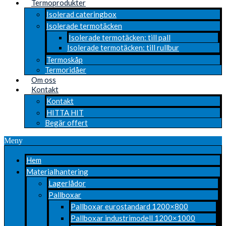
Termoprodukter
Isolerad cateringbox
Isolerade termotäcken
Isolerade termotäcken: till pall
Isolerade termotäcken: till rullbur
Termoskåp
Termoridåer
Om oss
Kontakt
Kontakt
HITTA HIT
Begär offert
Meny
Hem
Materialhantering
Lagerlådor
Pallboxar
Pallboxar eurostandard 1200×800
Pallboxar industrimodell 1200×1000