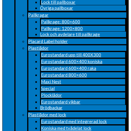
Lock till pallboxar
Övriga pallboxar
Pallkragar
Pallkrage: 800×600
Pallkrage: 1200×800
Lock och avdelare till pallkrage
Placard Label holder
Plastlådor
Eurostandard upp till 400X300
Eurostandard 600×400 koniska
Eurostandard 600×400 raka
Eurostandard 800×600
Maxi Nest
Special
Plocklådor
Eurostandard vikbar
Brödbackar
Plastlådor med lock
Eurostandard med integrerad lock
Koniska med tvådelat lock