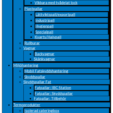
Vikbara med tvådelat lock
Plastpallar
Lättviktspall/exportpall
Industripall
Hygienpall
Specialpall
Kvarts/Halvpall
Rullburar
Vagnar
Backvagnar
Skänkvagnar
Miljöhantering
Mobil Fatskyddshantering
Skyddspallar
Skyddspallar Fat
Fatpallar: IBC Station
Fatpallar: Skyddspallar
Fatpallar: Tillbehör
Termoprodukter
Isolerad cateringbox