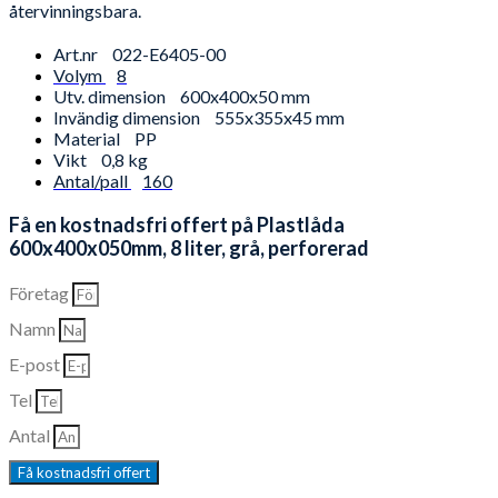
återvinningsbara.
Art.nr
022-E6405-00
Volym
8
Utv. dimension
600x400x50 mm
Invändig dimension
555x355x45 mm
Material
PP
Vikt
0,8 kg
Antal/pall
160
Få en kostnadsfri offert på Plastlåda
600x400x050mm, 8 liter, grå, perforerad
Företag
Namn
E-post
Tel
Antal
Få kostnadsfri offert