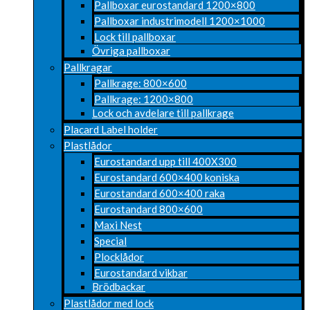
Pallboxar eurostandard 1200×800
Pallboxar industrimodell 1200×1000
Lock till pallboxar
Övriga pallboxar
Pallkragar
Pallkrage: 800×600
Pallkrage: 1200×800
Lock och avdelare till pallkrage
Placard Label holder
Plastlådor
Eurostandard upp till 400X300
Eurostandard 600×400 koniska
Eurostandard 600×400 raka
Eurostandard 800×600
Maxi Nest
Special
Plocklådor
Eurostandard vikbar
Brödbackar
Plastlådor med lock