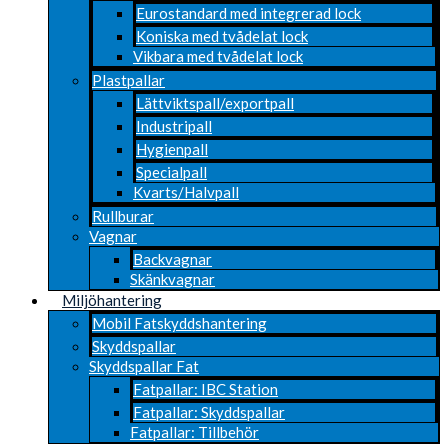
Eurostandard med integrerad lock
Koniska med tvådelat lock
Vikbara med tvådelat lock
Plastpallar
Lättviktspall/exportpall
Industripall
Hygienpall
Specialpall
Kvarts/Halvpall
Rullburar
Vagnar
Backvagnar
Skänkvagnar
Miljöhantering
Mobil Fatskyddshantering
Skyddspallar
Skyddspallar Fat
Fatpallar: IBC Station
Fatpallar: Skyddspallar
Fatpallar: Tillbehör