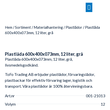
Hem
/
Sortiment
/
Materialhantering
/
Plastlådor
/ Plastlåda
600x400x073mm, 12 liter, grå
Plastlåda 600x400x073mm, 12 liter, grå
Plastlåda 600x400x073mm, 12 liter, grå,
livsmedelsgodkänd.
ToFo Trading AB erbjuder plastlådor, förvaringslådor,
plastbackar för effektiv förvaring lager, logistik och
transport. Våra plastlådor är 100% återvinningsbara.
Art.nr
001-21013
Volym
12