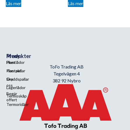
Läs mer
Läs mer
Meny
Produkter
Hem
Plastlådor
ToFo Trading AB
Kontakt
Plastpallar
Tegelvägen 4
Om
Skyddspallar
382 92 Nybro
oss
Lagerlådor
Begär
Termoskåp
offert
Termoridåer