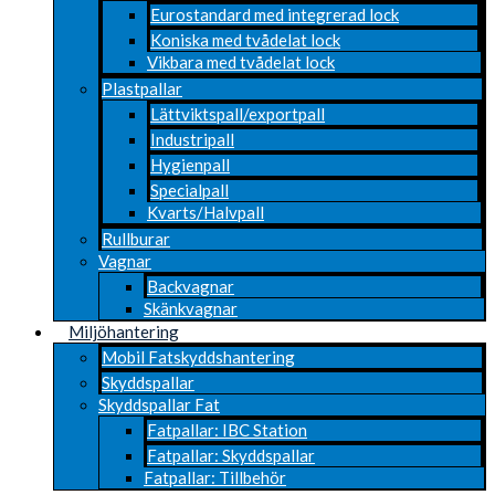
Eurostandard med integrerad lock
Koniska med tvådelat lock
Vikbara med tvådelat lock
Plastpallar
Lättviktspall/exportpall
Industripall
Hygienpall
Specialpall
Kvarts/Halvpall
Rullburar
Vagnar
Backvagnar
Skänkvagnar
Miljöhantering
Mobil Fatskyddshantering
Skyddspallar
Skyddspallar Fat
Fatpallar: IBC Station
Fatpallar: Skyddspallar
Fatpallar: Tillbehör