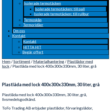
Isolerade termotäcken
Isolerade termotäcken: till pall
Isolerade termotäcken: till rullbur
Termoskåp
Termoridåer
Om oss
Kontakt
Kontakt
HITTA HIT
Begär offert
Hem
/
Sortiment
/
Materialhantering
/
Plastlådor med
lock
/ Plastlåda med lock 400x300x330mm, 30 liter, grå
Plastlåda med lock 400x300x330mm, 30 liter, grå
Plastlåda med lock 400x300x330mm, 30 liter, grå,
livsmedelsgodkänd.
ToFo Trading AB erbjuder plastlådor, förvaringslådor,