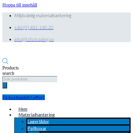
Hoppa till innehåll
Miljövänlig materialhantering
+46 (0) 481-140 20
info@tofotrading.se
Products
search
Få kostnadsfri offert
Hem
Materialhantering
Lagerlådor
Pallboxar