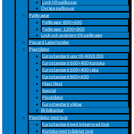
Lock till pallboxar
Övriga pallboxar
Pallkragar
Pallkrage: 800×600
Pallkrage: 1200×800
Lock och avdelare till pallkrage
Placard Label holder
Plastlådor
Eurostandard upp till 400X300
Eurostandard 600×400 koniska
Eurostandard 600×400 raka
Eurostandard 800×600
Maxi Nest
Special
Plocklådor
Eurostandard vikbar
Brödbackar
Plastlådor med lock
Eurostandard med integrerad lock
Koniska med tvådelat lock