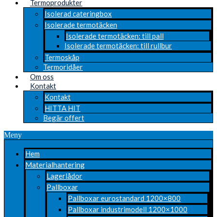
Termoprodukter
Isolerad cateringbox
Isolerade termotäcken
Isolerade termotäcken: till pall
Isolerade termotäcken: till rullbur
Termoskåp
Termoridåer
Om oss
Kontakt
Kontakt
HITTA HIT
Begär offert
Meny
Hem
Materialhantering
Lagerlådor
Pallboxar
Pallboxar eurostandard 1200×800
Pallboxar industrimodell 1200×1000