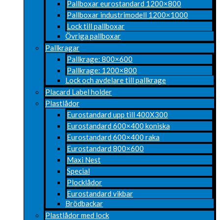
Pallboxar eurostandard 1200×800
Pallboxar industrimodell 1200×1000
Lock till pallboxar
Övriga pallboxar
Pallkragar
Pallkrage: 800×600
Pallkrage: 1200×800
Lock och avdelare till pallkrage
Placard Label holder
Plastlådor
Eurostandard upp till 400X300
Eurostandard 600×400 koniska
Eurostandard 600×400 raka
Eurostandard 800×600
Maxi Nest
Special
Plocklådor
Eurostandard vikbar
Brödbackar
Plastlådor med lock