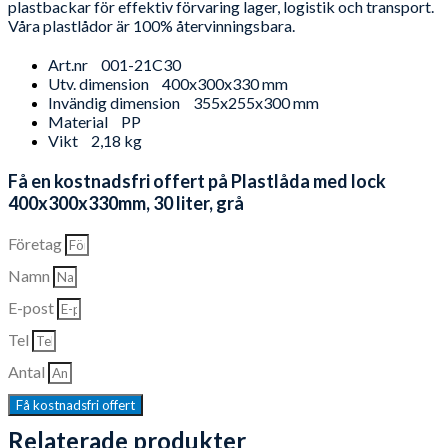
plastbackar för effektiv förvaring lager, logistik och transport.
Våra plastlådor är 100% återvinningsbara.
Art.nr
001-21C30
Utv. dimension
400x300x330 mm
Invändig dimension
355x255x300 mm
Material
PP
Vikt
2,18 kg
Få en kostnadsfri offert på Plastlåda med lock
400x300x330mm, 30 liter, grå
Företag
Namn
E-post
Tel
Antal
Få kostnadsfri offert
Relaterade produkter