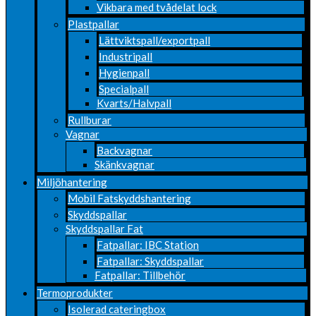
Vikbara med tvådelat lock
Plastpallar
Lättviktspall/exportpall
Industripall
Hygienpall
Specialpall
Kvarts/Halvpall
Rullburar
Vagnar
Backvagnar
Skänkvagnar
Miljöhantering
Mobil Fatskyddshantering
Skyddspallar
Skyddspallar Fat
Fatpallar: IBC Station
Fatpallar: Skyddspallar
Fatpallar: Tillbehör
Termoprodukter
Isolerad cateringbox