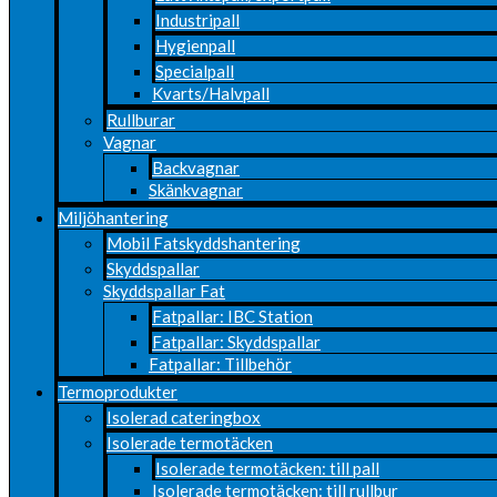
Industripall
Hygienpall
Specialpall
Kvarts/Halvpall
Rullburar
Vagnar
Backvagnar
Skänkvagnar
Miljöhantering
Mobil Fatskyddshantering
Skyddspallar
Skyddspallar Fat
Fatpallar: IBC Station
Fatpallar: Skyddspallar
Fatpallar: Tillbehör
Termoprodukter
Isolerad cateringbox
Isolerade termotäcken
Isolerade termotäcken: till pall
Isolerade termotäcken: till rullbur