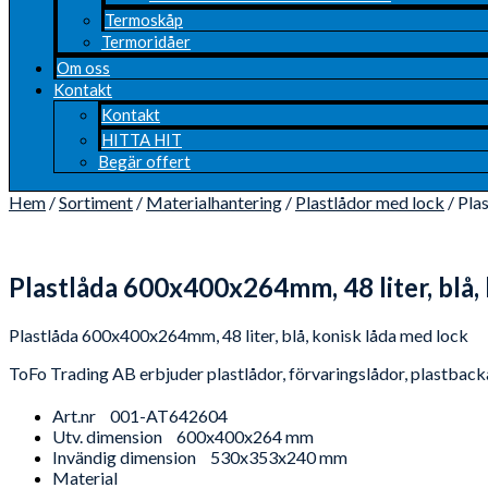
Termoskåp
Termoridåer
Om oss
Kontakt
Kontakt
HITTA HIT
Begär offert
Hem
/
Sortiment
/
Materialhantering
/
Plastlådor med lock
/ Pla
Plastlåda 600x400x264mm, 48 liter, blå,
Plastlåda 600x400x264mm, 48 liter, blå, konisk låda med lock
ToFo Trading AB erbjuder plastlådor, förvaringslådor, plastbackar
Art.nr
001-AT642604
Utv. dimension
600x400x264 mm
Invändig dimension
530x353x240 mm
Material