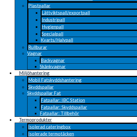
Plastpallar
Lättviktspall/exportpall
Industripall
Hygienpall
Specialpall
Kvarts/Halvpall
Rullburar
Vagnar
Backvagnar
Skänkvagnar
Miljöhantering
Mobil Fatskyddshantering
Skyddspallar
Skyddspallar Fat
Fatpallar: IBC Station
Fatpallar: Skyddspallar
Fatpallar: Tillbehör
Termoprodukter
Isolerad cateringbox
Isolerade termotäcken