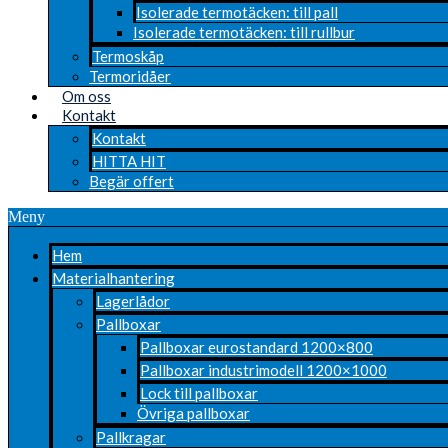
Isolerade termotäcken: till pall
Isolerade termotäcken: till rullbur
Termoskåp
Termoridåer
Om oss
Kontakt
Kontakt
HITTA HIT
Begär offert
Meny
Hem
Materialhantering
Lagerlådor
Pallboxar
Pallboxar eurostandard 1200×800
Pallboxar industrimodell 1200×1000
Lock till pallboxar
Övriga pallboxar
Pallkragar