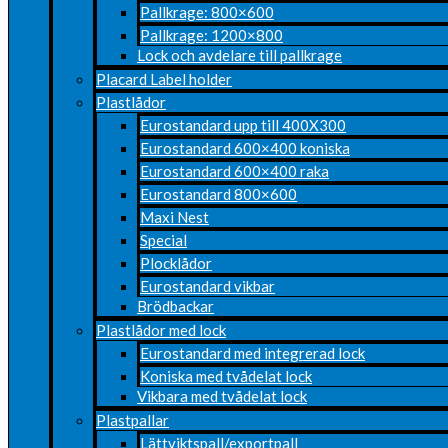
Pallkrage: 800×600
Pallkrage: 1200×800
Lock och avdelare till pallkrage
Placard Label holder
Plastlådor
Eurostandard upp till 400X300
Eurostandard 600×400 koniska
Eurostandard 600×400 raka
Eurostandard 800×600
Maxi Nest
Special
Plocklådor
Eurostandard vikbar
Brödbackar
Plastlådor med lock
Eurostandard med integrerad lock
Koniska med tvådelat lock
Vikbara med tvådelat lock
Plastpallar
Lättviktspall/exportpall