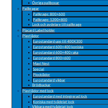
Övriga pallboxar
Pallkragar
Pallkrage: 800×600
Pallkrage: 1200×800
Lock och avdelare till pallkrage
Placard Label holder
Plastlådor
Eurostandard upp till 400X300
Eurostandard 600×400 koniska
Eurostandard 600×400 raka
Eurostandard 800×600
Maxi Nest
Special
Plocklådor
Eurostandard vikbar
Brödbackar
Plastlådor med lock
Eurostandard med integrerad lock
Koniska med tvådelat lock
Vikbara med tvådelat lock