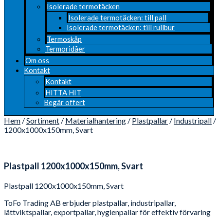
Isolerade termotäcken
Isolerade termotäcken: till pall
Isolerade termotäcken: till rullbur
Termoskåp
Termoridåer
Om oss
Kontakt
Kontakt
HITTA HIT
Begär offert
Hem
/
Sortiment
/
Materialhantering
/
Plastpallar
/
Industripall
/
1200x1000x150mm, Svart
Plastpall 1200x1000x150mm, Svart
Plastpall 1200x1000x150mm, Svart
ToFo Trading AB erbjuder plastpallar, industripallar,
lättviktspallar, exportpallar, hygienpallar för effektiv förvaring