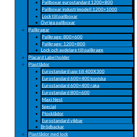
Pallboxar eurostandard 1200×800
Pallboxar industrimodell 1200×1000
Lock till pallboxar
Övriga pallboxar
Pallkragar
Pallkrage: 800×600
Pallkrage: 1200×800
Lock och avdelare till pallkrage
Placard Label holder
Plastlådor
Eurostandard upp till 400X300
Eurostandard 600×400 koniska
Eurostandard 600×400 raka
Eurostandard 800×600
Maxi Nest
Special
Plocklådor
Eurostandard vikbar
Brödbackar
Plastlådor med lock