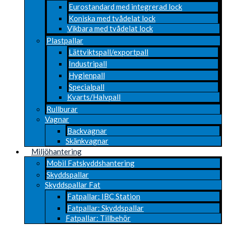
Eurostandard med integrerad lock
Koniska med tvådelat lock
Vikbara med tvådelat lock
Plastpallar
Lättviktspall/exportpall
Industripall
Hygienpall
Specialpall
Kvarts/Halvpall
Rullburar
Vagnar
Backvagnar
Skänkvagnar
Miljöhantering
Mobil Fatskyddshantering
Skyddspallar
Skyddspallar Fat
Fatpallar: IBC Station
Fatpallar: Skyddspallar
Fatpallar: Tillbehör