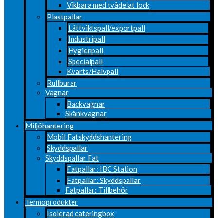
Vikbara med tvådelat lock
Plastpallar
Lättviktspall/exportpall
Industripall
Hygienpall
Specialpall
Kvarts/Halvpall
Rullburar
Vagnar
Backvagnar
Skänkvagnar
Miljöhantering
Mobil Fatskyddshantering
Skyddspallar
Skyddspallar Fat
Fatpallar: IBC Station
Fatpallar: Skyddspallar
Fatpallar: Tillbehör
Termoprodukter
Isolerad cateringbox