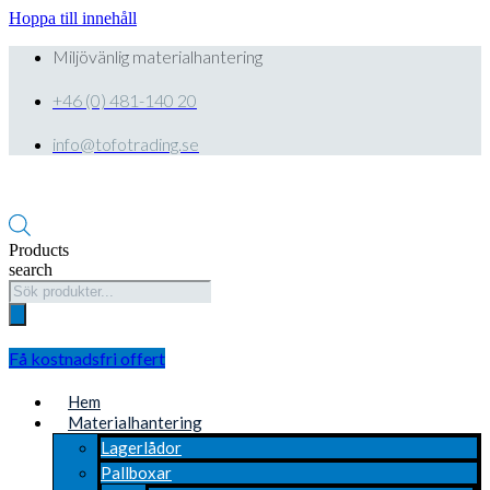
Hoppa till innehåll
Miljövänlig materialhantering
+46 (0) 481-140 20
info@tofotrading.se
Products
search
Få kostnadsfri offert
Hem
Materialhantering
Lagerlådor
Pallboxar