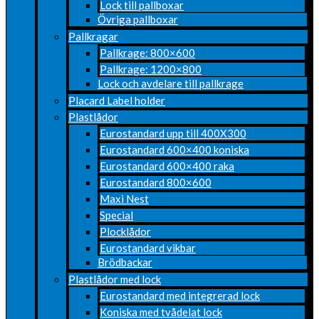
Lock till pallboxar
Övriga pallboxar
Pallkragar
Pallkrage: 800×600
Pallkrage: 1200×800
Lock och avdelare till pallkrage
Placard Label holder
Plastlådor
Eurostandard upp till 400X300
Eurostandard 600×400 koniska
Eurostandard 600×400 raka
Eurostandard 800×600
Maxi Nest
Special
Plocklådor
Eurostandard vikbar
Brödbackar
Plastlådor med lock
Eurostandard med integrerad lock
Koniska med tvådelat lock