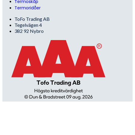
Termoskåp
Termoridåer
ToFo Trading AB
Tegelvägen 4
382 92 Nybro