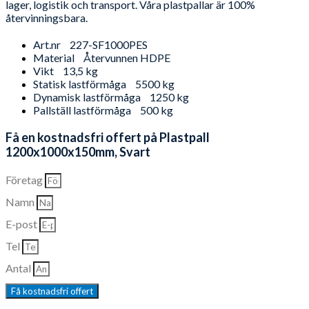
lager, logistik och transport. Våra plastpallar är 100%
återvinningsbara.
Art.nr
227-SF1000PES
Material
Återvunnen HDPE
Vikt
13,5 kg
Statisk lastförmåga
5500 kg
Dynamisk lastförmåga
1250 kg
Pallställ lastförmåga
500 kg
Få en kostnadsfri offert på Plastpall
1200x1000x150mm, Svart
Företag
Namn
E-post
Tel
Antal
Få kostnadsfri offert