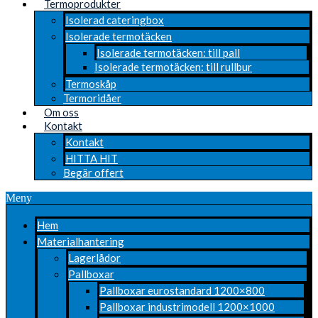
Termoprodukter
Isolerad cateringbox
Isolerade termotäcken
Isolerade termotäcken: till pall
Isolerade termotäcken: till rullbur
Termoskåp
Termoridåer
Om oss
Kontakt
Kontakt
HITTA HIT
Begär offert
Meny
Hem
Materialhantering
Lagerlådor
Pallboxar
Pallboxar eurostandard 1200×800
Pallboxar industrimodell 1200×1000