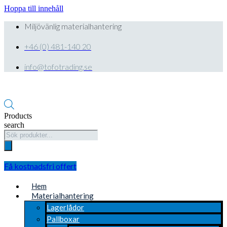
Hoppa till innehåll
Miljövänlig materialhantering
+46 (0) 481-140 20
info@tofotrading.se
Products
search
Få kostnadsfri offert
Hem
Materialhantering
Lagerlådor
Pallboxar