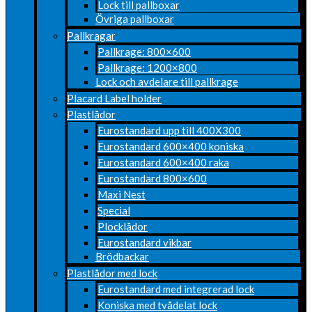
Lock till pallboxar
Övriga pallboxar
Pallkragar
Pallkrage: 800×600
Pallkrage: 1200×800
Lock och avdelare till pallkrage
Placard Label holder
Plastlådor
Eurostandard upp till 400X300
Eurostandard 600×400 koniska
Eurostandard 600×400 raka
Eurostandard 800×600
Maxi Nest
Special
Plocklådor
Eurostandard vikbar
Brödbackar
Plastlådor med lock
Eurostandard med integrerad lock
Koniska med tvådelat lock