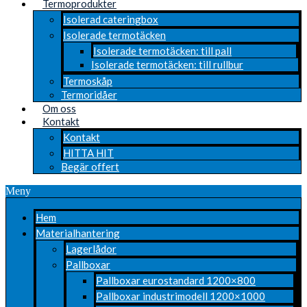
Termoprodukter
Isolerad cateringbox
Isolerade termotäcken
Isolerade termotäcken: till pall
Isolerade termotäcken: till rullbur
Termoskåp
Termoridåer
Om oss
Kontakt
Kontakt
HITTA HIT
Begär offert
Meny
Hem
Materialhantering
Lagerlådor
Pallboxar
Pallboxar eurostandard 1200×800
Pallboxar industrimodell 1200×1000