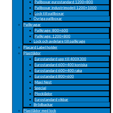
Pallboxar eurostandard 1200×800
Pallboxar industrimodell 1200×1000
Lock till pallboxar
Övriga pallboxar
Pallkragar
Pallkrage: 800×600
Pallkrage: 1200×800
Lock och avdelare till pallkrage
Placard Label holder
Plastlådor
Eurostandard upp till 400X300
Eurostandard 600×400 koniska
Eurostandard 600×400 raka
Eurostandard 800×600
Maxi Nest
Special
Plocklådor
Eurostandard vikbar
Brödbackar
Plastlådor med lock