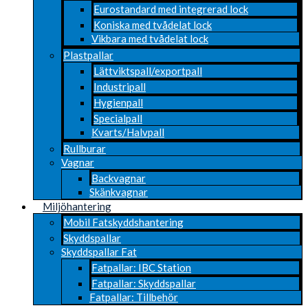
Eurostandard med integrerad lock
Koniska med tvådelat lock
Vikbara med tvådelat lock
Plastpallar
Lättviktspall/exportpall
Industripall
Hygienpall
Specialpall
Kvarts/Halvpall
Rullburar
Vagnar
Backvagnar
Skänkvagnar
Miljöhantering
Mobil Fatskyddshantering
Skyddspallar
Skyddspallar Fat
Fatpallar: IBC Station
Fatpallar: Skyddspallar
Fatpallar: Tillbehör