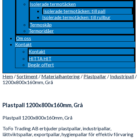
Isolerade termotäcken
Isolerade termotäcken: till pall
Isolerade termotäcken: till rullbur
Termoskåp
Termoridåer
Om oss
Kontakt
Kontakt
HITTA HIT
Begär offert
Hem
/
Sortiment
/
Materialhantering
/
Plastpallar
/
Industripall
/
1200x800x160mm, Grå
Plastpall 1200x800x160mm, Grå
Plastpall 1200x800x160mm, Grå
ToFo Trading AB erbjuder plastpallar, industripallar,
lättviktspallar, exportpallar, hygienpallar för effektiv förvaring