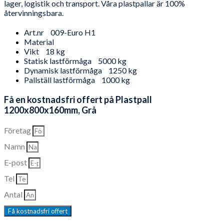
lager, logistik och transport. Våra plastpallar är 100%
återvinningsbara.
Art.nr
009-Euro H1
Material
Vikt
18 kg
Statisk lastförmåga
5000 kg
Dynamisk lastförmåga
1250 kg
Pallställ lastförmåga
1000 kg
Få en kostnadsfri offert på Plastpall
1200x800x160mm, Grå
Företag
Namn
E-post
Tel
Antal
Få kostnadsfri offert