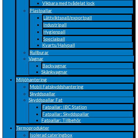
Vikbara med tvådelat lock
Plastpallar
Lättviktspall/exportpall
Industripall
Hygienpall
Specialpall
Kvarts/Halvpall
Rullburar
Vagnar
Backvagnar
Skänkvagnar
Miljöhantering
Mobil Fatskyddshantering
Skyddspallar
Skyddspallar Fat
Fatpallar: IBC Station
Fatpallar: Skyddspallar
Fatpallar: Tillbehör
Termoprodukter
Isolerad cateringbox