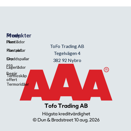
Meny
Produkter
Hem
Plastlådor
ToFo Trading AB
Kontakt
Plastpallar
Tegelvägen 4
Om
Skyddspallar
382 92 Nybro
oss
Lagerlådor
Begär
Termoskåp
offert
Termoridåer