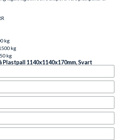
RR
0 kg
1500 kg
50 kg
på Plastpall 1140x1140x170mm, Svart