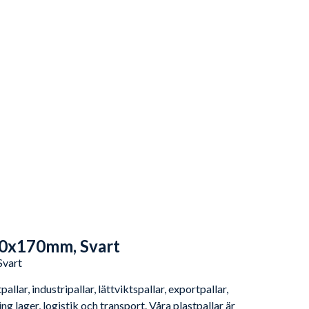
40x170mm, Svart
Svart
llar, industripallar, lättviktspallar, exportpallar,
ng lager, logistik och transport. Våra plastpallar är