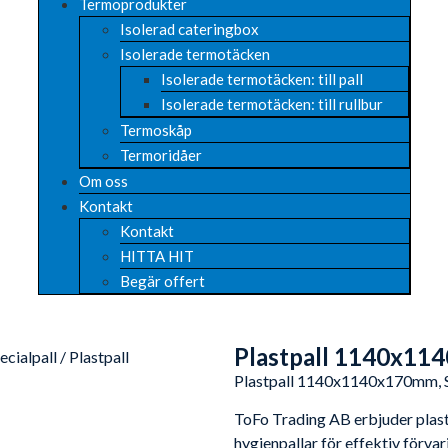
Termoprodukter
Isolerad cateringbox
Isolerade termotäcken
Isolerade termotäcken: till pall
Isolerade termotäcken: till rullbur
Termoskåp
Termoridåer
Om oss
Kontakt
Kontakt
HITTA HIT
Begär offert
Plastpall 1140x11
ecialpall
/ Plastpall
Plastpall 1140x1140x170mm, 
ToFo Trading AB erbjuder plastpa
hygienpallar för effektiv förvari