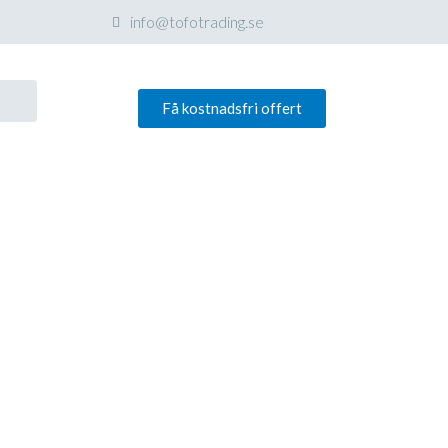
info@tofotrading.se
Få kostnadsfri offert