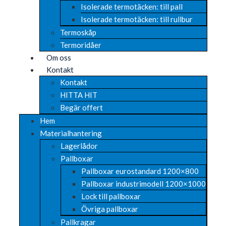
Isolerade termotäcken: till pall
Isolerade termotäcken: till rullbur
Termoskåp
Termoridåer
Om oss
Kontakt
Kontakt
HITTA HIT
Begär offert
Hem
Materialhantering
Lagerlådor
Pallboxar
Pallboxar eurostandard 1200×800
Pallboxar industrimodell 1200×1000
Lock till pallboxar
Övriga pallboxar
Pallkragar