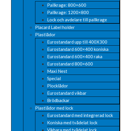
Pallkrage: 800×600
Pallkrage: 1200×800
Lock och avdelare till pallkrage
Placard Label holder
Plastlådor
Eurostandard upp till 400X300
Eurostandard 600×400 koniska
Eurostandard 600×400 raka
Eurostandard 800×600
Maxi Nest
Special
Plocklådor
Eurostandard vikbar
Brödbackar
Plastlådor med lock
Eurostandard med integrerad lock
Koniska med tvådelat lock
Vikbara med tvådelat lock