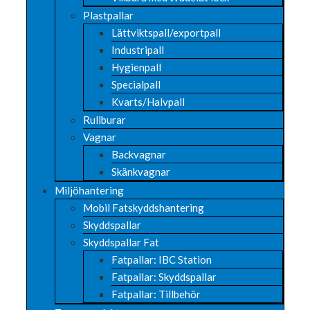
Plastpallar
Lättviktspall/exportpall
Industripall
Hygienpall
Specialpall
Kvarts/Halvpall
Rullburar
Vagnar
Backvagnar
Skänkvagnar
Miljöhantering
Mobil Fatskyddshantering
Skyddspallar
Skyddspallar Fat
Fatpallar: IBC Station
Fatpallar: Skyddspallar
Fatpallar: Tillbehör