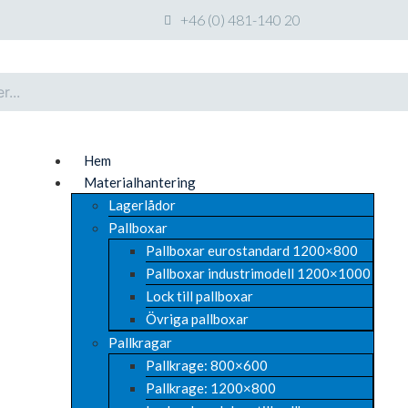
+46 (0) 481-140 20
Hem
Materialhantering
Lagerlådor
Pallboxar
Pallboxar eurostandard 1200×800
Pallboxar industrimodell 1200×1000
Lock till pallboxar
Övriga pallboxar
Pallkragar
Pallkrage: 800×600
Pallkrage: 1200×800