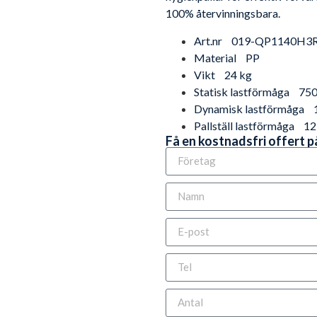
100% återvinningsbara.
Art.nr
019-QP1140H3
Material
PP
Vikt
24 kg
Statisk lastförmåga
750
Dynamisk lastförmåga
Pallställ lastförmåga
12
Få en kostnadsfri offert 