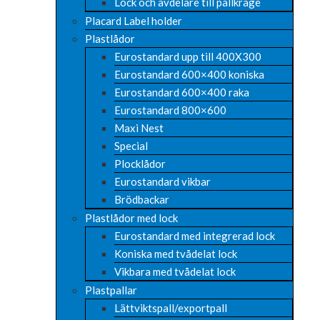
Lock och avdelare till pallkrage
Placard Label holder
Plastlådor
Eurostandard upp till 400X300
Eurostandard 600×400 koniska
Eurostandard 600×400 raka
Eurostandard 800×600
Maxi Nest
Special
Plocklådor
Eurostandard vikbar
Brödbackar
Plastlådor med lock
Eurostandard med integrerad lock
Koniska med tvådelat lock
Vikbara med tvådelat lock
Plastpallar
Lättviktspall/exportpall