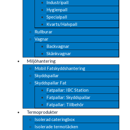
Industripall
Hygienpall
Specialpall
Kvarts/Halvpall
Rullburar
Vagnar
Backvagnar
Skänkvagnar
Miljöhantering
Mobil Fatskyddshantering
Skyddspallar
Skyddspallar Fat
Fatpallar: IBC Station
Fatpallar: Skyddspallar
Fatpallar: Tillbehör
Termoprodukter
Isolerad cateringbox
Isolerade termotäcken