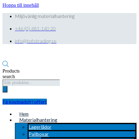
Hoppa till innehåll
Miljövänlig materialhantering
+46 (0) 481-140 20
info@tofotrading.se
Products
search
Få kostnadsfri offert
Hem
Materialhantering
Lagerlådor
Pallboxar