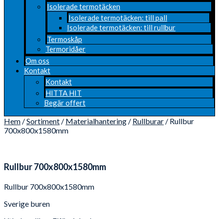
Isolerade termotäcken
Isolerade termotäcken: till pall
Isolerade termotäcken: till rullbur
Termoskåp
Termoridåer
Om oss
Kontakt
Kontakt
HITTA HIT
Begär offert
Hem
/
Sortiment
/
Materialhantering
/
Rullburar
/ Rullbur
700x800x1580mm
Rullbur 700x800x1580mm
Rullbur 700x800x1580mm
Sverige buren