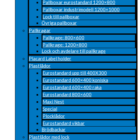
Pallboxar eurostandard 1200×800
Pallboxar industrimodell 1200×1000
Lock till pallboxar
Övriga pallboxar
Pallkragar
Pallkrage: 800×600
Pallkrage: 1200×800
Lock och avdelare till pallkrage
Placard Label holder
Plastlådor
Eurostandard upp till 400X300
Eurostandard 600×400 koniska
Eurostandard 600×400 raka
Eurostandard 800×600
Maxi Nest
Special
Plocklådor
Eurostandard vikbar
Brödbackar
Plastlådor med lock