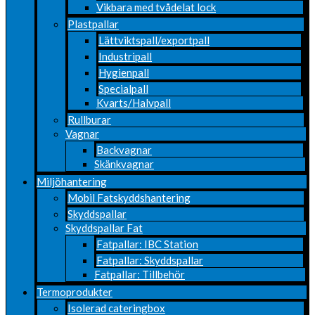
Vikbara med tvådelat lock
Plastpallar
Lättviktspall/exportpall
Industripall
Hygienpall
Specialpall
Kvarts/Halvpall
Rullburar
Vagnar
Backvagnar
Skänkvagnar
Miljöhantering
Mobil Fatskyddshantering
Skyddspallar
Skyddspallar Fat
Fatpallar: IBC Station
Fatpallar: Skyddspallar
Fatpallar: Tillbehör
Termoprodukter
Isolerad cateringbox