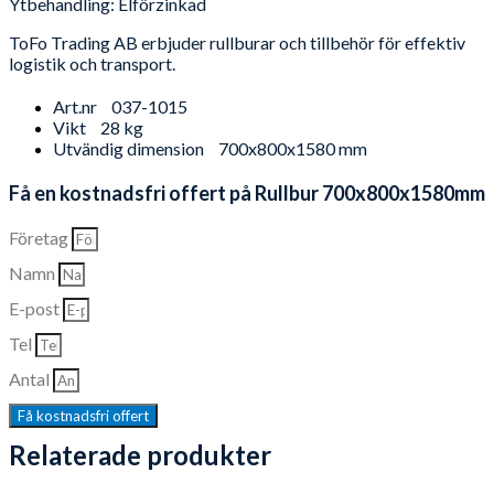
Ytbehandling: Elförzinkad
ToFo Trading AB erbjuder rullburar och tillbehör för effektiv
logistik och transport.
Art.nr
037-1015
Vikt
28 kg
Utvändig dimension
700x800x1580 mm
Få en kostnadsfri offert på Rullbur 700x800x1580mm
Företag
Namn
E-post
Tel
Antal
Få kostnadsfri offert
Relaterade produkter