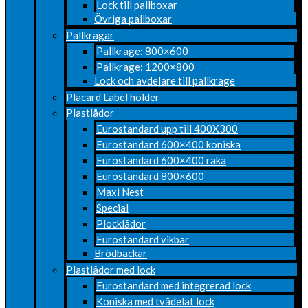
Lock till pallboxar
Övriga pallboxar
Pallkragar
Pallkrage: 800×600
Pallkrage: 1200×800
Lock och avdelare till pallkrage
Placard Label holder
Plastlådor
Eurostandard upp till 400X300
Eurostandard 600×400 koniska
Eurostandard 600×400 raka
Eurostandard 800×600
Maxi Nest
Special
Plocklådor
Eurostandard vikbar
Brödbackar
Plastlådor med lock
Eurostandard med integrerad lock
Koniska med tvådelat lock