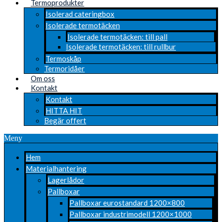
Termoprodukter
Isolerad cateringbox
Isolerade termotäcken
Isolerade termotäcken: till pall
Isolerade termotäcken: till rullbur
Termoskåp
Termoridåer
Om oss
Kontakt
Kontakt
HITTA HIT
Begär offert
Meny
Hem
Materialhantering
Lagerlådor
Pallboxar
Pallboxar eurostandard 1200×800
Pallboxar industrimodell 1200×1000