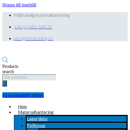
Hoppa till innehåll
Miljövänlig materialhantering
+46 (0) 481-140 20
info@tofotrading.se
Products
search
Få kostnadsfri offert
Hem
Materialhantering
Lagerlådor
Pallboxar