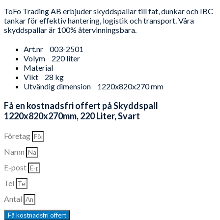
ToFo Trading AB erbjuder skyddspallar till fat, dunkar och IBC
tankar för effektiv hantering, logistik och transport. Våra
skyddspallar är 100% återvinningsbara.
Art.nr
003-2501
Volym
220 liter
Material
Vikt
28 kg
Utvändig dimension
1220x820x270 mm
Få en kostnadsfri offert på Skyddspall
1220x820x270mm, 220 Liter, Svart
Företag
Namn
E-post
Tel
Antal
Få kostnadsfri offert