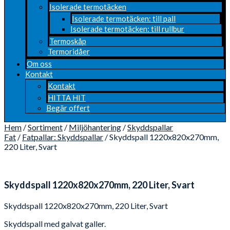
Isolerade termotäcken
Isolerade termotäcken: till pall
Isolerade termotäcken: till rullbur
Termoskåp
Termoridåer
Om oss
Kontakt
Kontakt
HITTA HIT
Begär offert
Hem
/
Sortiment
/
Miljöhantering
/
Skyddspallar
Fat
/
Fatpallar: Skyddspallar
/ Skyddspall 1220x820x270mm,
220 Liter, Svart
Skyddspall 1220x820x270mm, 220 Liter, Svart
Skyddspall 1220x820x270mm, 220 Liter, Svart
Skyddspall med galvat galler.