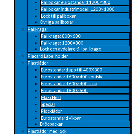
Pallboxar eurostandard 1200×800
Pallboxar industrimodell 1200×1000
Lock till pallboxar
Övriga pallboxar
Pallkragar
Pallkrage: 800×600
Pallkrage: 1200×800
Lock och avdelare till pallkrage
Placard Label holder
Plastlådor
Eurostandard upp till 400X300
Eurostandard 600×400 koniska
Eurostandard 600×400 raka
Eurostandard 800×600
Maxi Nest
Special
Plocklådor
Eurostandard vikbar
Brödbackar
Plastlådor med lock