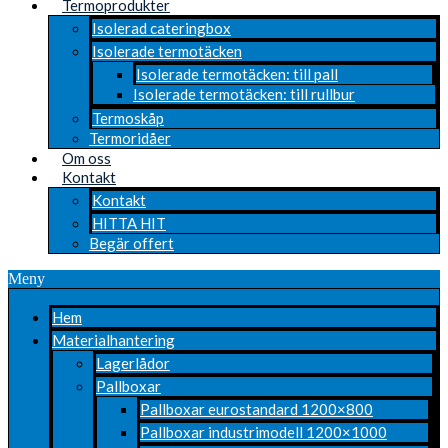
Termoprodukter
Isolerad cateringbox
Isolerade termotäcken
Isolerade termotäcken: till pall
Isolerade termotäcken: till rullbur
Termoskåp
Termoridåer
Om oss
Kontakt
Kontakt
HITTA HIT
Begär offert
Meny
Hem
Materialhantering
Lagerlådor
Pallboxar
Pallboxar eurostandard 1200×800
Pallboxar industrimodell 1200×1000