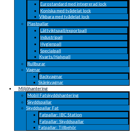
Eurostandard med integrerad lock
Koniska med tvådelat lock
Vikbara med tvådelat lock
Plastpallar
Lättviktspall/exportpall
Industripall
Hygienpall
Specialpall
Kvarts/Halvpall
Rullburar
Vagnar
Backvagnar
Skänkvagnar
Miljöhantering
Mobil Fatskyddshantering
Skyddspallar
Skyddspallar Fat
Fatpallar: IBC Station
Fatpallar: Skyddspallar
Fatpallar: Tillbehör