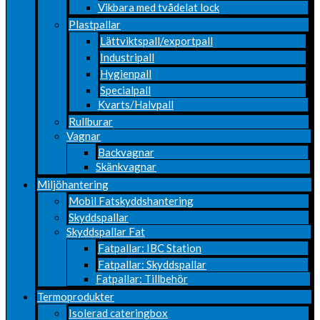
Vikbara med tvådelat lock
Plastpallar
Lättviktspall/exportpall
Industripall
Hygienpall
Specialpall
Kvarts/Halvpall
Rullburar
Vagnar
Backvagnar
Skänkvagnar
Miljöhantering
Mobil Fatskyddshantering
Skyddspallar
Skyddspallar Fat
Fatpallar: IBC Station
Fatpallar: Skyddspallar
Fatpallar: Tillbehör
Termoprodukter
Isolerad cateringbox