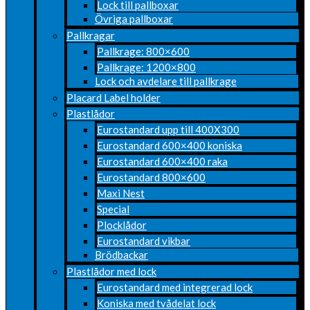
Lock till pallboxar
Övriga pallboxar
Pallkragar
Pallkrage: 800×600
Pallkrage: 1200×800
Lock och avdelare till pallkrage
Placard Label holder
Plastlådor
Eurostandard upp till 400X300
Eurostandard 600×400 koniska
Eurostandard 600×400 raka
Eurostandard 800×600
Maxi Nest
Special
Plocklådor
Eurostandard vikbar
Brödbackar
Plastlådor med lock
Eurostandard med integrerad lock
Koniska med tvådelat lock