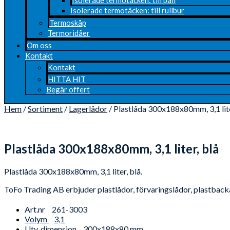
Isolerade termotäcken: till rullbur
Termoskåp
Termoridåer
Om oss
Kontakt
Kontakt
HITTA HIT
Begär offert
Hem
/
Sortiment
/
Lagerlådor
/ Plastlåda 300x188x80mm, 3,1 lite
Plastlåda 300x188x80mm, 3,1 liter, blå
Plastlåda 300x188x80mm, 3,1 liter, blå.
ToFo Trading AB erbjuder plastlådor, förvaringslådor, plastbackar
Art.nr
261-3003
Volym
3,1
Utv. dimension
300x188x80 mm