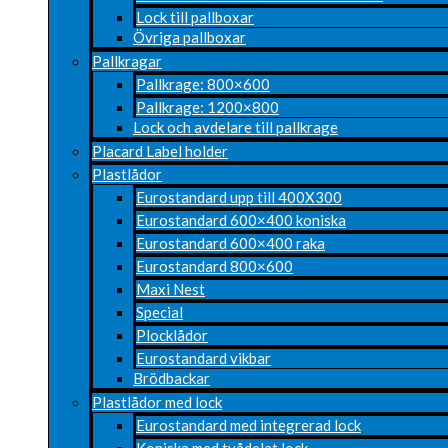
Lock till pallboxar
Övriga pallboxar
Pallkragar
Pallkrage: 800×600
Pallkrage: 1200×800
Lock och avdelare till pallkrage
Placard Label holder
Plastlådor
Eurostandard upp till 400X300
Eurostandard 600×400 koniska
Eurostandard 600×400 raka
Eurostandard 800×600
Maxi Nest
Special
Plocklådor
Eurostandard vikbar
Brödbackar
Plastlådor med lock
Eurostandard med integrerad lock
Koniska med tvådelat lock