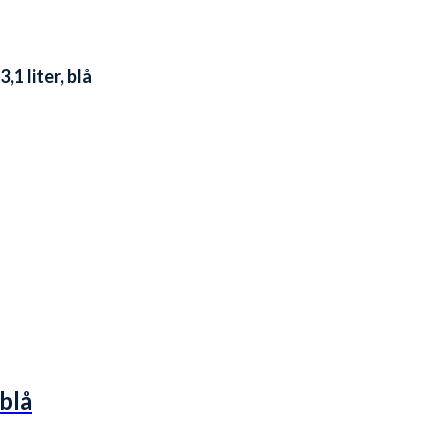
1 liter, blå
blå