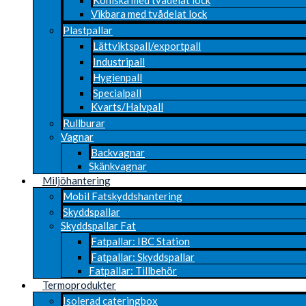
Vikbara med tvådelat lock
Plastpallar
Lättviktspall/exportpall
Industripall
Hygienpall
Specialpall
Kvarts/Halvpall
Rullburar
Vagnar
Backvagnar
Skänkvagnar
Miljöhantering
Mobil Fatskyddshantering
Skyddspallar
Skyddspallar Fat
Fatpallar: IBC Station
Fatpallar: Skyddspallar
Fatpallar: Tillbehör
Termoprodukter
Isolerad cateringbox