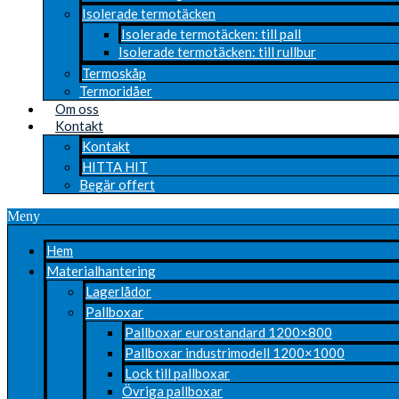
Isolerade termotäcken
Isolerade termotäcken: till pall
Isolerade termotäcken: till rullbur
Termoskåp
Termoridåer
Om oss
Kontakt
Kontakt
HITTA HIT
Begär offert
Meny
Hem
Materialhantering
Lagerlådor
Pallboxar
Pallboxar eurostandard 1200×800
Pallboxar industrimodell 1200×1000
Lock till pallboxar
Övriga pallboxar