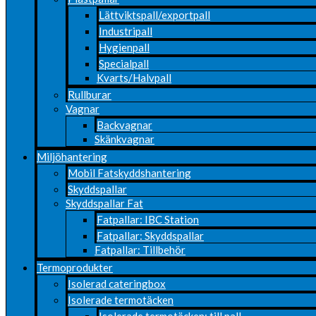
Lättviktspall/exportpall
Industripall
Hygienpall
Specialpall
Kvarts/Halvpall
Rullburar
Vagnar
Backvagnar
Skänkvagnar
Miljöhantering
Mobil Fatskyddshantering
Skyddspallar
Skyddspallar Fat
Fatpallar: IBC Station
Fatpallar: Skyddspallar
Fatpallar: Tillbehör
Termoprodukter
Isolerad cateringbox
Isolerade termotäcken
Isolerade termotäcken: till pall