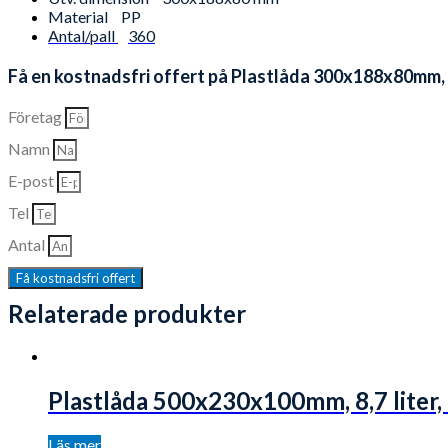
Material
PP
Antal/pall
360
Få en kostnadsfri offert på Plastlåda 300x188x80mm, 3,
Företag
Namn
E-post
Tel
Antal
Få kostnadsfri offert
Relaterade produkter
Plastlåda 500x230x100mm, 8,7 liter, 
Läs mer