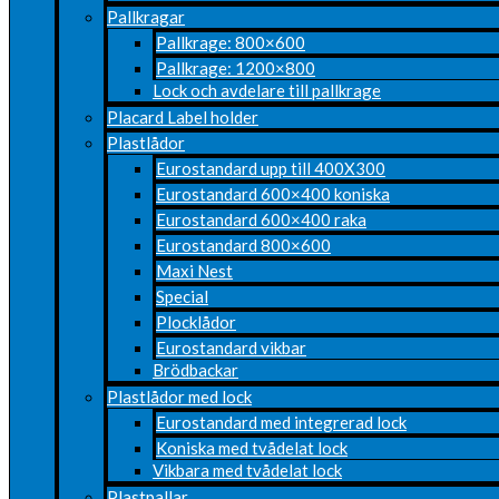
Pallkragar
Pallkrage: 800×600
Pallkrage: 1200×800
Lock och avdelare till pallkrage
Placard Label holder
Plastlådor
Eurostandard upp till 400X300
Eurostandard 600×400 koniska
Eurostandard 600×400 raka
Eurostandard 800×600
Maxi Nest
Special
Plocklådor
Eurostandard vikbar
Brödbackar
Plastlådor med lock
Eurostandard med integrerad lock
Koniska med tvådelat lock
Vikbara med tvådelat lock
Plastpallar