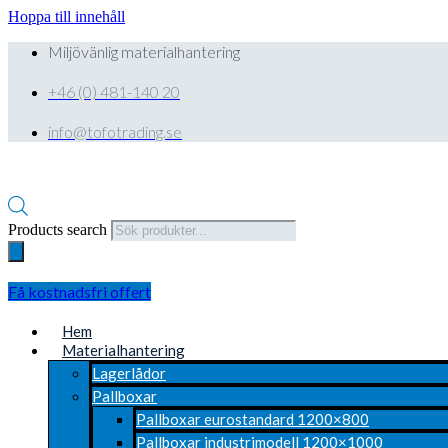
Hoppa till innehåll
Miljövänlig materialhantering
+46 (0) 481-140 20
info@tofotrading.se
Products search
Få kostnadsfri offert
Hem
Materialhantering
Lagerlådor
Pallboxar
Pallboxar eurostandard 1200×800
Pallboxar industrimodell 1200×1000