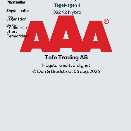
Kontakt
Plastpallar
Tegelvägen 4
Om
Skyddspallar
382 92 Nybro
oss
Lagerlådor
Begär
Termoskåp
offert
Termoridåer