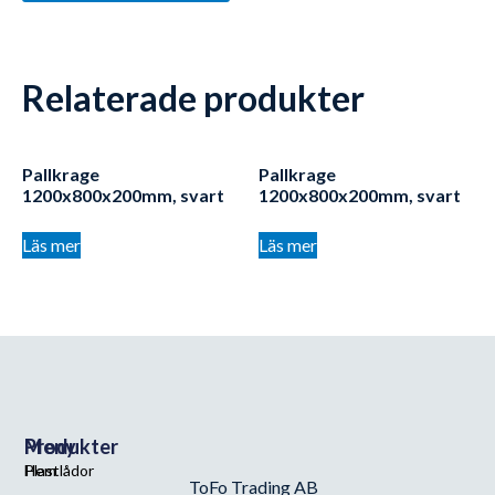
Relaterade produkter
Pallkrage
Pallkrage
1200x800x200mm, svart
1200x800x200mm, svart
Läs mer
Läs mer
Meny
Produkter
Hem
Plastlådor
ToFo Trading AB