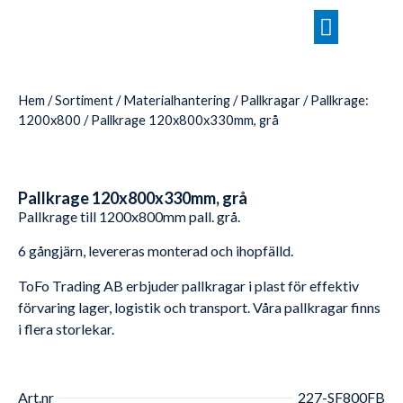
Hem
/
Sortiment
/
Materialhantering
/
Pallkragar
/
Pallkrage:
1200x800
/ Pallkrage 120x800x330mm, grå
Pallkrage 120x800x330mm, grå
Pallkrage till 1200x800mm pall. grå.
6 gångjärn, levereras monterad och ihopfälld.
ToFo Trading AB erbjuder pallkragar i plast för effektiv
förvaring lager, logistik och transport. Våra pallkragar finns
i flera storlekar.
Art.nr
227-SF800FB