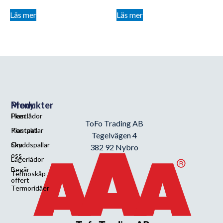
Läs mer
Läs mer
Meny
Produkter
Hem
Plastlådor
ToFo Trading AB
Kontakt
Plastpallar
Tegelvägen 4
Om
Skyddspallar
382 92 Nybro
oss
Lagerlådor
Begär
Termoskåp
offert
Termoridåer