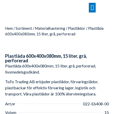
Hem
/
Sortiment
/
Materialhantering
/
Plastlådor
/ Plastlåda
600x400x080mm, 15 liter, grå, perforerad
Plastlåda 600x400x080mm, 15 liter, grå,
perforerad
Plastlåda 600x400x080mm, 15 liter, grå, perforerad,
livsmedelsgodkänd.
ToFo Trading AB erbjuder plastlådor, förvaringslådor,
plastbackar för effektiv förvaring lager, logistik och
transport. Våra plastlådor är 100% återvinningsbara.
Art.nr
022-E6408-00
Volym
15