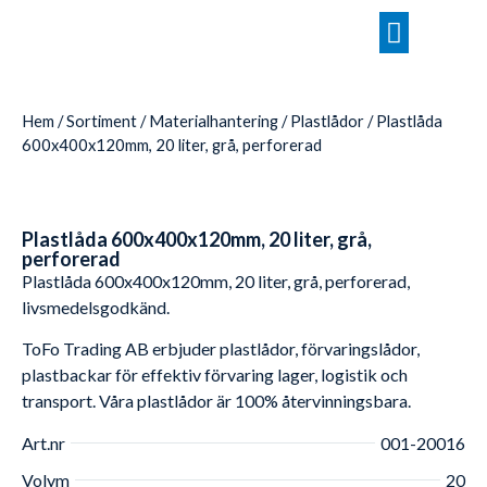
Hem
/
Sortiment
/
Materialhantering
/
Plastlådor
/ Plastlåda
600x400x120mm, 20 liter, grå, perforerad
Plastlåda 600x400x120mm, 20 liter, grå,
perforerad
Plastlåda 600x400x120mm, 20 liter, grå, perforerad,
livsmedelsgodkänd.
ToFo Trading AB erbjuder plastlådor, förvaringslådor,
plastbackar för effektiv förvaring lager, logistik och
transport. Våra plastlådor är 100% återvinningsbara.
Art.nr
001-20016
Volym
20