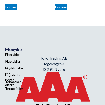
Läs mer
Läs mer
Meny
Produkter
Hem
Plastlådor
ToFo Trading AB
Kontakt
Plastpallar
Tegelvägen 4
Om
Skyddspallar
382 92 Nybro
oss
Lagerlådor
Begär
Termoskåp
offert
Termoridåer