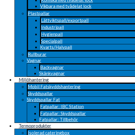
Vikbara med tvådelat lock
Plastpallar
Lättviktspall/exportpall
Industripall
Hygienpall
Specialpall
Kvarts/Halvpall
Rullburar
Vagnar
Backvagnar
Skänkvagnar
Miljöhantering
Mobil Fatskyddshantering
Skyddspallar
Skyddspallar Fat
Fatpallar: IBC Station
Fatpallar: Skyddspallar
Fatpallar: Tillbehör
Termoprodukter
Isolerad cateringbox