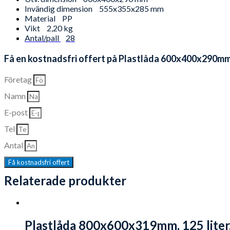
Invändig dimension
555x355x285 mm
Material
PP
Vikt
2,20 kg
Antal/pall
28
Få en kostnadsfri offert på Plastlåda 600x400x290mm, 
Företag
Namn
E-post
Tel
Antal
Få kostnadsfri offert
Relaterade produkter
Plastlåda 800x600x319mm, 125 liter, 