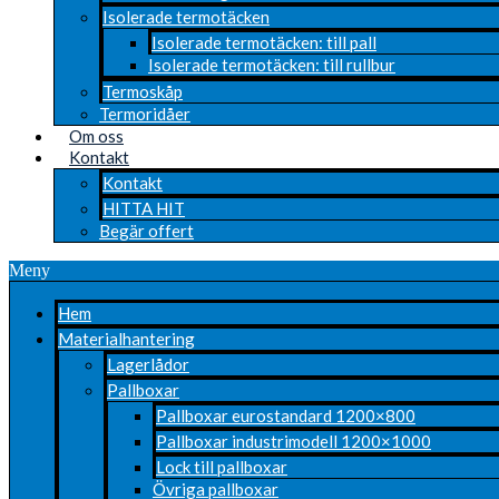
Isolerade termotäcken
Isolerade termotäcken: till pall
Isolerade termotäcken: till rullbur
Termoskåp
Termoridåer
Om oss
Kontakt
Kontakt
HITTA HIT
Begär offert
Meny
Hem
Materialhantering
Lagerlådor
Pallboxar
Pallboxar eurostandard 1200×800
Pallboxar industrimodell 1200×1000
Lock till pallboxar
Övriga pallboxar