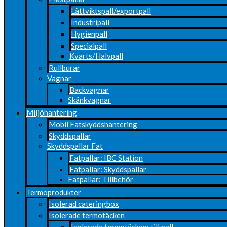
Lättviktspall/exportpall
Industripall
Hygienpall
Specialpall
Kvarts/Halvpall
Rullburar
Vagnar
Backvagnar
Skänkvagnar
Miljöhantering
Mobil Fatskyddshantering
Skyddspallar
Skyddspallar Fat
Fatpallar: IBC Station
Fatpallar: Skyddspallar
Fatpallar: Tillbehör
Termoprodukter
Isolerad cateringbox
Isolerade termotäcken
Isolerade termotäcken: till pall