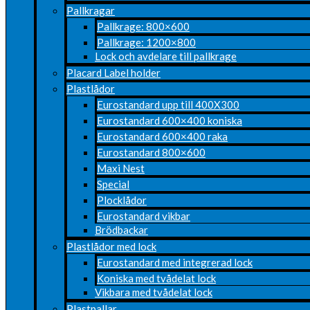
Pallkragar
Pallkrage: 800×600
Pallkrage: 1200×800
Lock och avdelare till pallkrage
Placard Label holder
Plastlådor
Eurostandard upp till 400X300
Eurostandard 600×400 koniska
Eurostandard 600×400 raka
Eurostandard 800×600
Maxi Nest
Special
Plocklådor
Eurostandard vikbar
Brödbackar
Plastlådor med lock
Eurostandard med integrerad lock
Koniska med tvådelat lock
Vikbara med tvådelat lock
Plastpallar