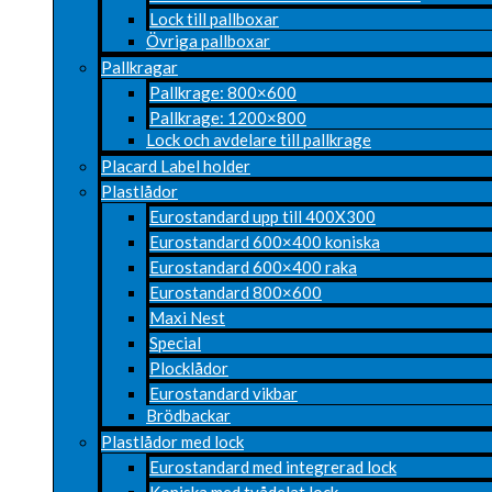
Lock till pallboxar
Övriga pallboxar
Pallkragar
Pallkrage: 800×600
Pallkrage: 1200×800
Lock och avdelare till pallkrage
Placard Label holder
Plastlådor
Eurostandard upp till 400X300
Eurostandard 600×400 koniska
Eurostandard 600×400 raka
Eurostandard 800×600
Maxi Nest
Special
Plocklådor
Eurostandard vikbar
Brödbackar
Plastlådor med lock
Eurostandard med integrerad lock
Koniska med tvådelat lock