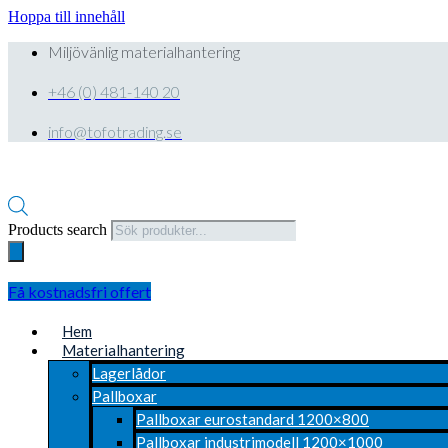
Hoppa till innehåll
Miljövänlig materialhantering
+46 (0) 481-140 20
info@tofotrading.se
Products search
Få kostnadsfri offert
Hem
Materialhantering
Lagerlådor
Pallboxar
Pallboxar eurostandard 1200×800
Pallboxar industrimodell 1200×1000