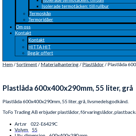
Isolerade termotäcken: till rullbur
Termoskåp
Termoridåer
Om oss
Kontakt
Kontakt
HITTA HIT
Begär offert
Hem
/
Sortiment
/
Materialhantering
/
Plastlådor
/ Plastlåda 60
Plastlåda 600x400x290mm, 55 liter, grå
Plastlåda 600x400x290mm, 55 liter, grå, livsmedelsgodkänd.
ToFo Trading AB erbjuder plastlådor, förvaringslådor, plastbackar
Art.nr
022-E6429C
Volym
55
Utv. dimension
600x400x290 mm