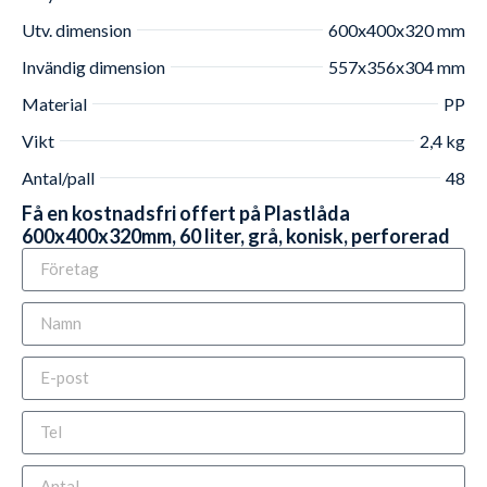
Utv. dimension
600x400x320 mm
Invändig dimension
557x356x304 mm
Material
PP
Vikt
2,4 kg
Antal/pall
48
Få en kostnadsfri offert på Plastlåda
600x400x320mm, 60 liter, grå, konisk, perforerad