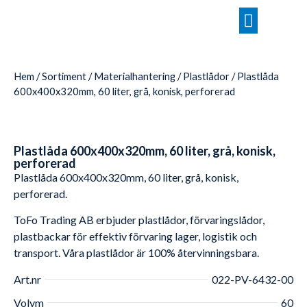
Hem
/
Sortiment
/
Materialhantering
/
Plastlådor
/ Plastlåda
600x400x320mm, 60 liter, grå, konisk, perforerad
Plastlåda 600x400x320mm, 60 liter, grå, konisk,
perforerad
Plastlåda 600x400x320mm, 60 liter, grå, konisk,
perforerad.
ToFo Trading AB erbjuder plastlådor, förvaringslådor,
plastbackar för effektiv förvaring lager, logistik och
transport. Våra plastlådor är 100% återvinningsbara.
Art.nr
022-PV-6432-00
Volym
60