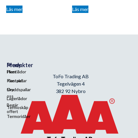
Läs mer
Läs mer
Meny
Produkter
Hem
Plastlådor
ToFo Trading AB
Kontakt
Plastpallar
Tegelvägen 4
Om
Skyddspallar
382 92 Nybro
oss
Lagerlådor
Begär
Termoskåp
offert
Termoridåer