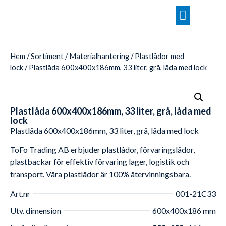
Hem
/
Sortiment
/
Materialhantering
/
Plastlådor med
lock
/ Plastlåda 600x400x186mm, 33 liter, grå, låda med lock
Plastlåda 600x400x186mm, 33 liter, grå, låda med
lock
Plastlåda 600x400x186mm, 33 liter, grå, låda med lock
ToFo Trading AB erbjuder plastlådor, förvaringslådor,
plastbackar för effektiv förvaring lager, logistik och
transport. Våra plastlådor är 100% återvinningsbara.
Art.nr
001-21C33
Utv. dimension
600x400x186 mm