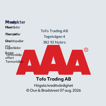
Meny
Produkter
Hem
Plastlådor
ToFo Trading AB
Kontakt
Plastpallar
Tegelvägen 4
Om
Skyddspallar
382 92 Nybro
oss
Lagerlådor
Begär
Termoskåp
offert
Termoridåer