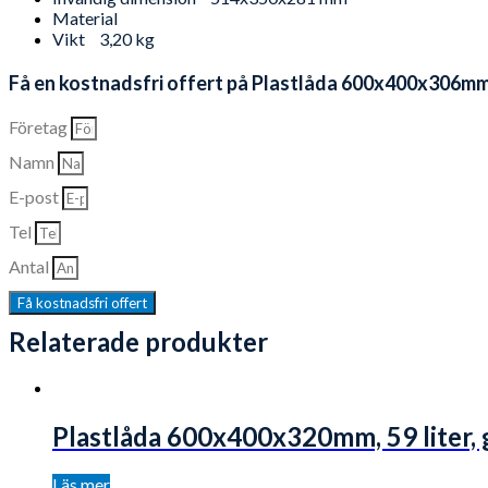
Material
Vikt
3,20 kg
Få en kostnadsfri offert på Plastlåda 600x400x306mm, 5
Företag
Namn
E-post
Tel
Antal
Få kostnadsfri offert
Relaterade produkter
Plastlåda 600x400x320mm, 59 liter, 
Läs mer