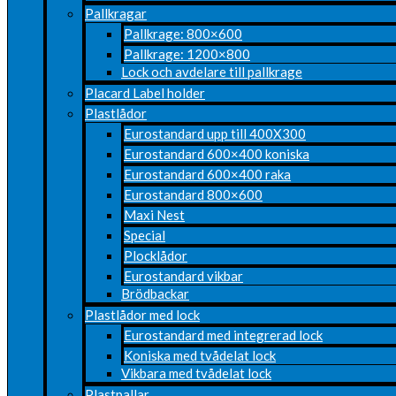
Pallkragar
Pallkrage: 800×600
Pallkrage: 1200×800
Lock och avdelare till pallkrage
Placard Label holder
Plastlådor
Eurostandard upp till 400X300
Eurostandard 600×400 koniska
Eurostandard 600×400 raka
Eurostandard 800×600
Maxi Nest
Special
Plocklådor
Eurostandard vikbar
Brödbackar
Plastlådor med lock
Eurostandard med integrerad lock
Koniska med tvådelat lock
Vikbara med tvådelat lock
Plastpallar