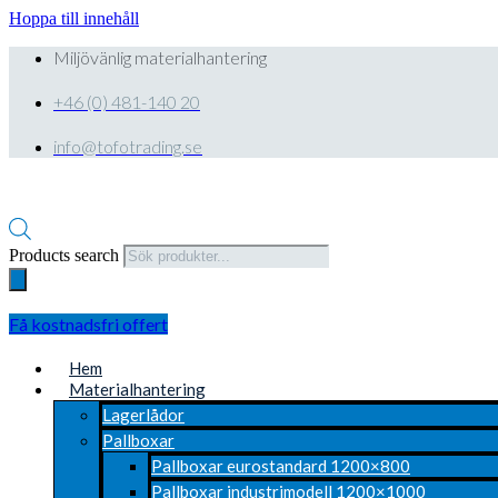
Hoppa till innehåll
Miljövänlig materialhantering
+46 (0) 481-140 20
info@tofotrading.se
Products search
Få kostnadsfri offert
Hem
Materialhantering
Lagerlådor
Pallboxar
Pallboxar eurostandard 1200×800
Pallboxar industrimodell 1200×1000