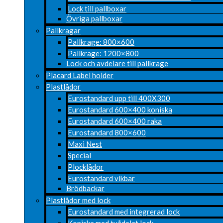
Lock till pallboxar
Övriga pallboxar
Pallkragar
Pallkrage: 800×600
Pallkrage: 1200×800
Lock och avdelare till pallkrage
Placard Label holder
Plastlådor
Eurostandard upp till 400X300
Eurostandard 600×400 koniska
Eurostandard 600×400 raka
Eurostandard 800×600
Maxi Nest
Special
Plocklådor
Eurostandard vikbar
Brödbackar
Plastlådor med lock
Eurostandard med integrerad lock
Koniska med tvådelat lock