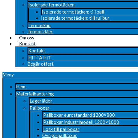
Isolerade termotäcken
Isolerade termotäcken: till pall
Isolerade termotäcken: till rullbur
Termoskåp
Termoridåer
Om oss
Kontakt
Kontakt
HITTA HIT
Begär offert
Meny
Hem
Materialhantering
Lagerlådor
Pallboxar
Pallboxar eurostandard 1200×800
Pallboxar industrimodell 1200×1000
Lock till pallboxar
Övriga pallboxar