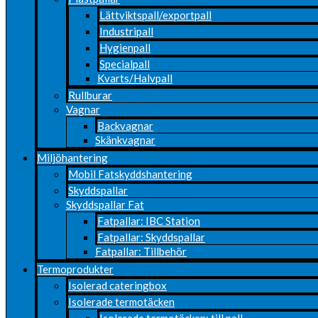
Lättviktspall/exportpall
Industripall
Hygienpall
Specialpall
Kvarts/Halvpall
Rullburar
Vagnar
Backvagnar
Skänkvagnar
Miljöhantering
Mobil Fatskyddshantering
Skyddspallar
Skyddspallar Fat
Fatpallar: IBC Station
Fatpallar: Skyddspallar
Fatpallar: Tillbehör
Termoprodukter
Isolerad cateringbox
Isolerade termotäcken
Isolerade termotäcken: till pall