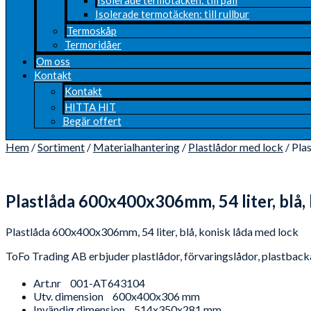
Isolerade termotäcken: till rullbur
Termoskåp
Termoridåer
Om oss
Kontakt
Kontakt
HITTA HIT
Begär offert
Hem
/
Sortiment
/
Materialhantering
/
Plastlådor med lock
/ Pla
Plastlåda 600x400x306mm, 54 liter, blå,
Plastlåda 600x400x306mm, 54 liter, blå, konisk låda med lock
ToFo Trading AB erbjuder plastlådor, förvaringslådor, plastbackar
Art.nr
001-AT643104
Utv. dimension
600x400x306 mm
Invändig dimension
514x350x281 mm