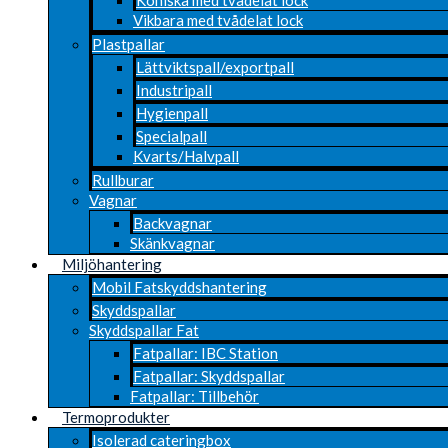
Vikbara med tvådelat lock
Plastpallar
Lättviktspall/exportpall
Industripall
Hygienpall
Specialpall
Kvarts/Halvpall
Rullburar
Vagnar
Backvagnar
Skänkvagnar
Miljöhantering
Mobil Fatskyddshantering
Skyddspallar
Skyddspallar Fat
Fatpallar: IBC Station
Fatpallar: Skyddspallar
Fatpallar: Tillbehör
Termoprodukter
Isolerad cateringbox